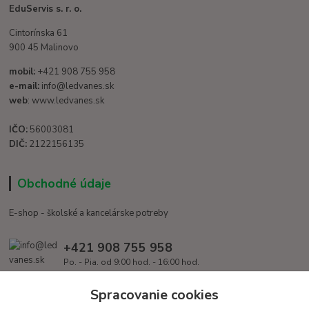
EduServis s. r. o.
Cintorínska 61
900 45 Malinovo
mobil:
+421 908 755 958
e-mail:
info@ledvanes.sk
web
: www.ledvanes.sk
IČO:
56003081
DIČ:
2122156135
Obchodné údaje
E-shop - školské a kancelárske potreby
+421 908 755 958
Po. - Pia. od 9:00 hod. - 16:00 hod.
info@ledvanes.sk
Spracovanie cookies