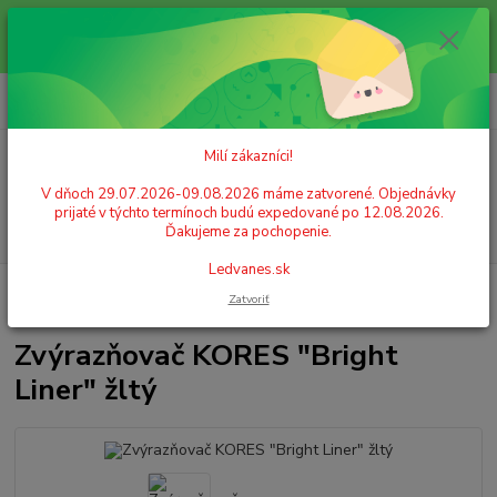
Milí zákazníci! V dňoch 29.07.2026-09.08.2026 máme zatvorené.
Objednávky prijaté v týchto termínoch budú expedované po 12.08.2026.
Ďakujeme za pochopenie. Ledvanes.sk
0
ks
+421 908 755 958
za
0,00 EUR
Po. - Pia. od 9:00 hod. - 16:00 hod.
Milí zákazníci!
Menu
V dňoch 29.07.2026-09.08.2026 máme zatvorené. Objednávky
prijaté v týchto termínoch budú expedované po 12.08.2026.
Hľadať
Ďakujeme za pochopenie.
Ledvanes.sk
Úvod
PÍSACIE POTREBY
Zvýrazňovače
Zvýrazňovač KORES "Bright
Zatvoriť
Liner" žltý
Zvýrazňovač KORES "Bright
Liner" žltý