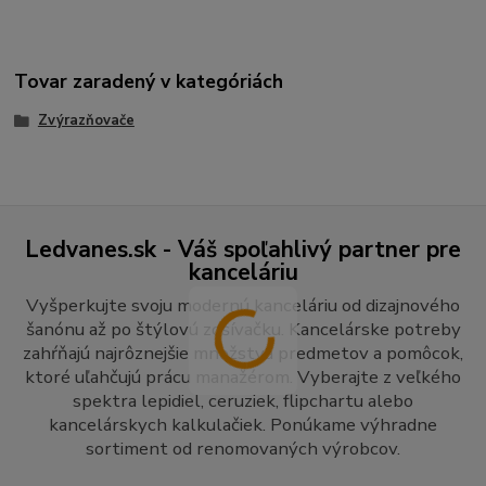
Tovar zaradený v kategóriách
Zvýrazňovače
Ledvanes.sk - Váš spoľahlivý partner pre
kanceláriu
Vyšperkujte svoju modernú kanceláriu od dizajnového
šanónu až po štýlovú zošívačku. Kancelárske potreby
zahŕňajú najrôznejšie množstvá predmetov a pomôcok,
ktoré uľahčujú prácu manažérom. Vyberajte z veľkého
spektra lepidiel, ceruziek, flipchartu alebo
kancelárskych kalkulačiek. Ponúkame výhradne
sortiment od renomovaných výrobcov.