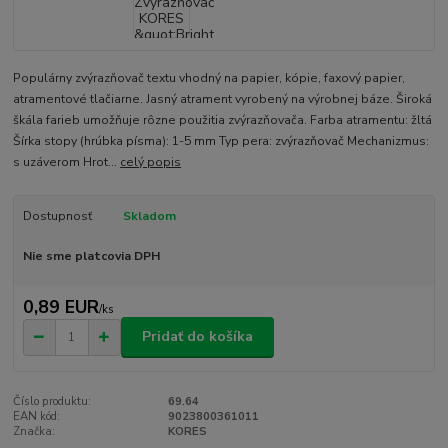
Populárny zvýrazňovač textu vhodný na papier, kópie, faxový papier,
atramentové tlačiarne. Jasný atrament vyrobený na výrobnej báze. Široká
škála farieb umožňuje rôzne použitia zvýrazňovača. Farba atramentu: žltá
Šírka stopy (hrúbka písma): 1-5 mm Typ pera: zvýrazňovač Mechanizmus:
s uzáverom Hrot...
celý popis
Dostupnosť
Skladom
Nie sme platcovia DPH
0,89 EUR
/
ks
Pridať do košíka
Číslo produktu:
69.64
EAN kód:
9023800361011
Značka:
KORES