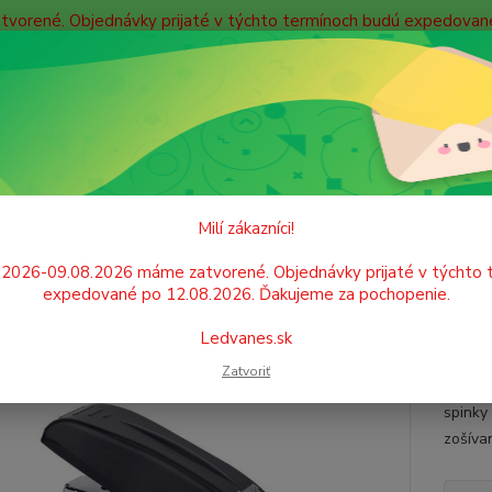
atvorené. Objednávky prijaté v týchto termínoch budú expedova
bných údajov
Doprava
Kontakty
Blog
Neviet
Hľadať
+421
Po. - P
KANCELÁRSKE POTREBY
Zošívačky, rozšívačky, spinky
Zošívačky
Milí zákazníci!
vačka BOXER SX 11 Mini čierna
.2026-09.08.2026 máme zatvorené. Objednávky prijaté v týchto 
expedované po 12.08.2026. Ďakujeme za pochopenie.
Plasto
Ledvanes.sk
protiš
Zatvoriť
techno
spinky
zošíva