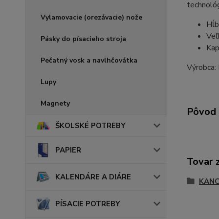
technológ
Vylamovacie (orezávacie) nože
Hĺb
Veľ
Pásky do písacieho stroja
Kap
Pečatný vosk a navlhčovátka
Výrobca:
Lupy
Magnety
Pôvod 
ŠKOLSKÉ POTREBY
PAPIER
Tovar 
KALENDÁRE A DIÁRE
KANC
PÍSACIE POTREBY