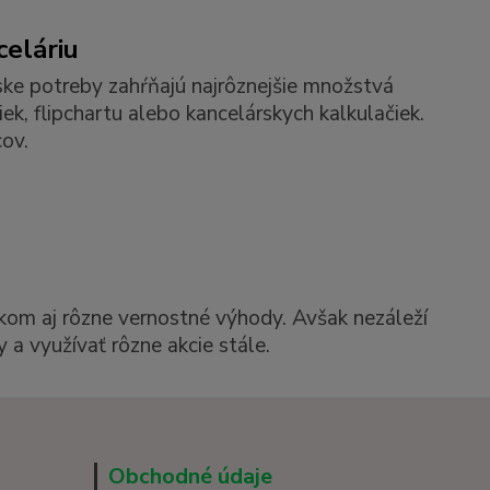
celáriu
ske potreby zahŕňajú najrôznejšie množstvá
k, flipchartu alebo kancelárskych kalkulačiek.
ov.
kom aj rôzne vernostné výhody. Avšak nezáleží
 a využívať rôzne akcie stále.
Obchodné údaje