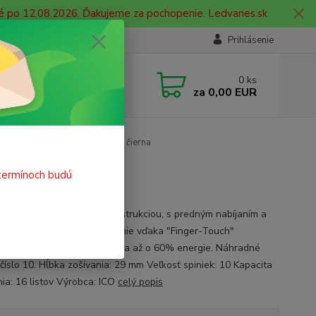
né po 12.08.2026. Ďakujeme za pochopenie. Ledvanes.sk
Prihlásenie
e si rady? Zavolajte.
0
ks
 908 755 958
za
0,00 EUR
ia. od 9:00 hod. - 16:00 hod.
Zošívačka BOXER SX 11 Mini čierna
termínoch budú
vá zošívačka s kovovou konštrukciou, s predným nabíjaním a
mykovým povrchom. Používanie vďaka "Finger-Touch"
lógii je oveľa ľahšie, ušetrí sa až o 60% energie. Náhradné
 číslo 10. Hĺbka zošívania: 29 mm Veľkosť spiniek: 10 Kapacita
nia: 16 listov Výrobca: ICO
celý popis