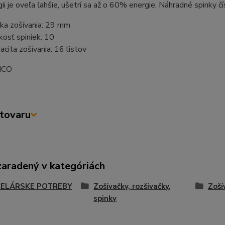
ii je oveľa ľahšie, ušetrí sa až o 60% energie. Náhradné spinky čí
ka zošívania: 29 mm
kosť spiniek: 10
acita zošívania: 16 listov
 ICO
tovaru
zaradený v kategóriách
ELÁRSKE POTREBY
Zošívačky, rozšívačky,
Zoší
spinky