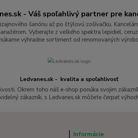
es.sk - Váš spoľahlivý partner pre kan
izajnového šanónu až po štýlovú zošívačku. Kancelár
ažérom. Vyberajte z veľkého spektra lepidiel, ceruzie
núkame výhradne sortiment od renomovaných výrobc
Ledvanes.sk - kvalita a spoľahlivosť
livosti. Okrem toho náš e-shop ponúka svojim zákazní
videlný zákazník, s Ledvanes.sk môžete čerpať výhody
Informácie