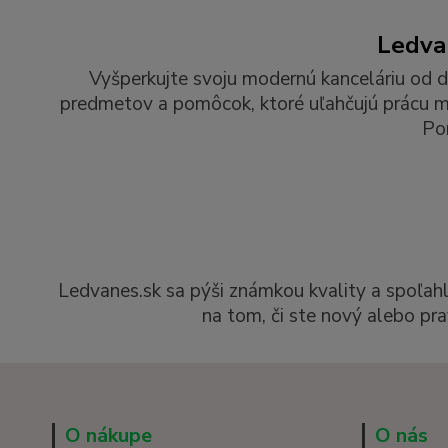
Ledvan
Vyšperkujte svoju modernú kanceláriu od d
predmetov a pomôcok, ktoré uľahčujú prácu man
Po
Ledvanes.sk sa pýši známkou kvality a spoľah
na tom, či ste nový alebo pra
O nákupe
O nás