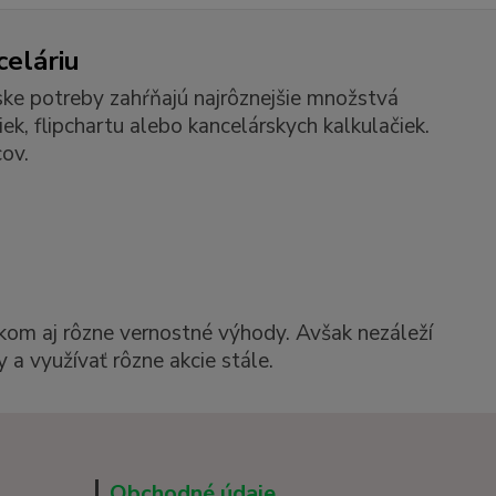
celáriu
ske potreby zahŕňajú najrôznejšie množstvá
k, flipchartu alebo kancelárskych kalkulačiek.
ov.
kom aj rôzne vernostné výhody. Avšak nezáleží
 a využívať rôzne akcie stále.
Obchodné údaje