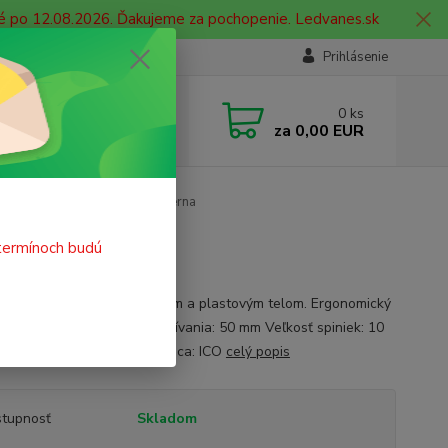
né po 12.08.2026. Ďakujeme za pochopenie. Ledvanes.sk
Prihlásenie
e si rady? Zavolajte.
0
ks
 908 755 958
za
0,00 EUR
ia. od 9:00 hod. - 16:00 hod.
Zošívačka BOXER S1 č.10 čierna
termínoch budú
čka s kovovým mechanizmom a plastovým telom. Ergonomický
. zaoblený dizajn. Hĺbka zošívania: 50 mm Veľkosť spiniek: 10
ta zošívania: 10 listov Výrobca: ICO
celý popis
tupnosť
Skladom