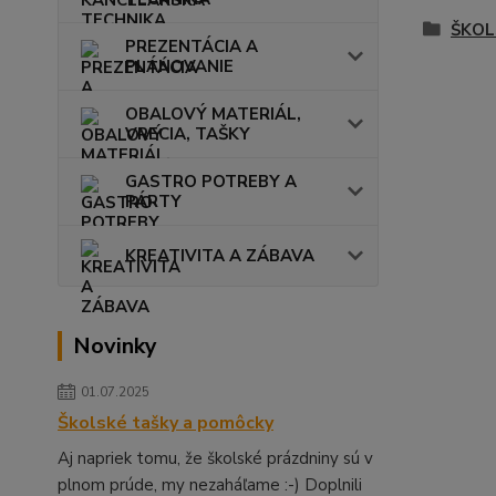
ŠKOL
PREZENTÁCIA A
PLÁNOVANIE
OBALOVÝ MATERIÁL,
VRECIA, TAŠKY
GASTRO POTREBY A
PÁRTY
KREATIVITA A ZÁBAVA
Novinky
01.07.2025
Školské tašky a pomôcky
Aj napriek tomu, že školské prázdniny sú v
plnom prúde, my nezaháľame :-) Doplnili