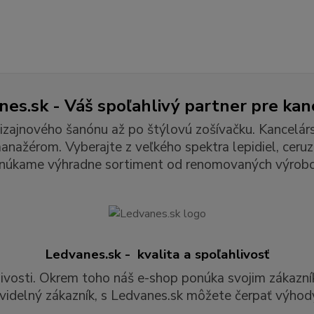
es.sk - Váš spoľahlivý partner pre kan
izajnového šanónu až po štýlovú zošívačku. Kancelár
ažérom. Vyberajte z veľkého spektra lepidiel, ceruzie
núkame výhradne sortiment od renomovaných výrobc
Ledvanes.sk - kvalita a spoľahlivosť
livosti. Okrem toho náš e-shop ponúka svojim zákazní
videlný zákazník, s Ledvanes.sk môžete čerpať výhody