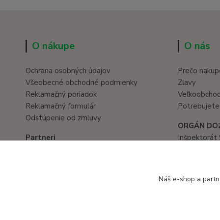
O nákupe
O nás
Ochrana osobných údajov
Prečo nakup
Všeobecné obchodné podmienky
Zľavy
Reklamačný poriadok
Veľkoobcho
Reklamačný formulár
Potrebujete
Odstúpenie od zmluvy
ORGÁN DO
Partneri
Inšpektorát 
Hračky eshop
Prievozská 
www.eduservis.sk
821 05 Brati
tel. č.: 02/
Náš e-shop a partn