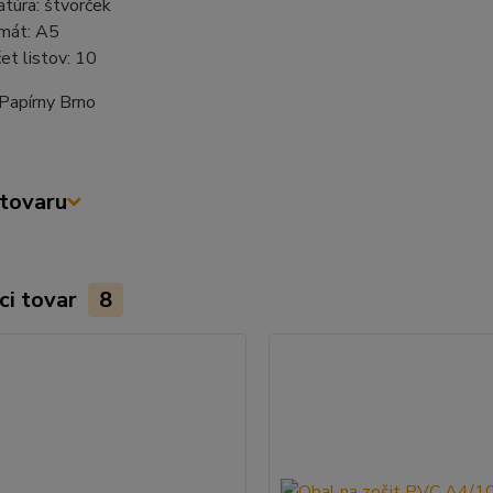
iatúra: štvorček
mát: A5
et listov: 10
Papírny Brno
tovaru
ci tovar
8