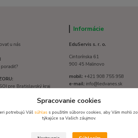
Informácie
ovať u nás
EduServis s. r. o.
Cintorínska 61
d
900 45 Malinovo
 poradiť?
mobil:
+421 908 755 958
ZORU:
e-mail:
info@ledvanes.sk
SOI pre Bratislavský kraj
web
: www.ledvanes.sk
1325/32, 821 05
Spracovanie cookies
slava - Ružinov
IČO:
56003081
582 722 03
eri potrebujú Váš
súhlas
s použitím súborov cookies, aby Vám mohli zo
DIČ:
2122156135
týkajúce sa Vašich záujmov.