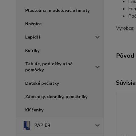
Lin
For
Plastelína, modelovacie hmoty
Poč
Nožnice
Výrobca: 
Lepidlá
Kufríky
Pôvod 
Tabule, podložky a iné
pomôcky
Súvisia
Detské pečiatky
Zápisníky, denníky, pamätníky
Kľúčenky
PAPIER