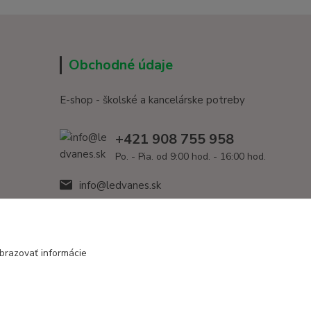
Obchodné údaje
E-shop - školské a kancelárske potreby
+421 908 755 958
Po. - Pia. od 9:00 hod. - 16:00 hod.
info@ledvanes.sk
brazovať informácie