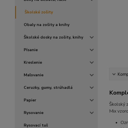
Školské zošity
Obaly na zošity a knihy
Školské dosky na zošity, knihy
Písanie
Kreslenie
Kompl
Maľovanie
Ceruzky, gumy, strúhadlá
Komple
Papier
Školský z
Mix vzoro
Rysovanie
Ozn
Rysovací tuš