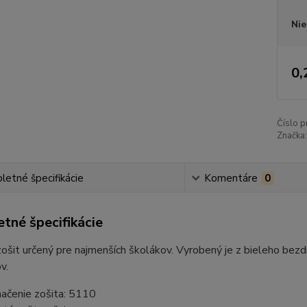
Nie
0,
Číslo p
Značka:
etné špecifikácie
Komentáre
0
tné špecifikácie
ošit určený pre najmenších školákov. Vyrobený je z bieleho bezdr
v.
ačenie zošita: 5110