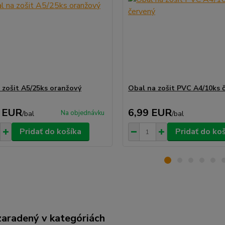
 zošit A5/25ks oranžový
Obal na zošit PVC A4/10ks 
 EUR
6,99 EUR
Na objednávku
/
bal
/
bal
Pridať do košíka
Pridať do ko
zaradený v kategóriách