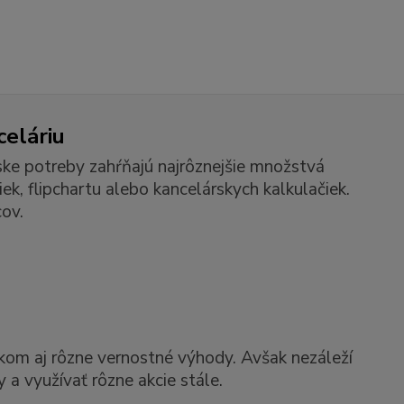
celáriu
ske potreby zahŕňajú najrôznejšie množstvá
k, flipchartu alebo kancelárskych kalkulačiek.
ov.
kom aj rôzne vernostné výhody. Avšak nezáleží
 a využívať rôzne akcie stále.