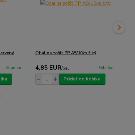
červený
Obal na zošit PP A5/10ks žltý
Ob
4,85 EUR
4
Skladom
Skladom
/
bal
šíka
Pridať do košíka