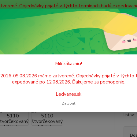
atvorené. Objednávky prijaté v týchto termínoch budú expedova
bných údajov
Doprava
Kontakty
Blog
Neviet
Hľadať
+421
Po. - P
ŠKOLSKÉ POTREBY
Školské zošity
Zošit A5 5110 štvorčekovaný 10 l
Milí zákazníci!
t A5 5110 štvorčekovaný 10 list
.2026-09.08.2026 máme zatvorené. Objednávky prijaté v týchto 
expedované po 12.08.2026. Ďakujeme za pochopenie.
Školsk
Ledvanes.sk
bezdre
Zatvoriť
vzorov
listov
Dos