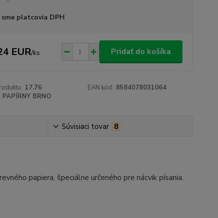
 sme platcovia DPH
24 EUR
Pridať do košíka
/
ks
roduktu:
17.76
EAN kód:
8584078031064
PAPÍRNY BRNO
Súvisiaci tovar
8
evného papiera, špeciálne určeného pre nácvik písania.