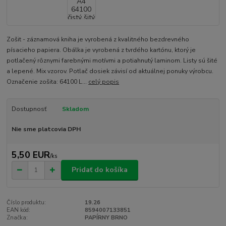
Zošit - záznamová kniha je vyrobená z kvalitného bezdrevného
písacieho papiera. Obálka je vyrobená z tvrdého kartónu, ktorý je
potlačený rôznymi farebnými motívmi a potiahnutý laminom. Listy sú šité
a lepené. Mix vzorov. Potlač dosiek závisí od aktuálnej ponuky výrobcu.
Označenie zošita: 64100 L...
celý popis
Dostupnosť
Skladom
Nie sme platcovia DPH
5,50 EUR
/
ks
Pridať do košíka
Číslo produktu:
19.26
EAN kód:
8594007133851
Značka:
PAPÍRNY BRNO