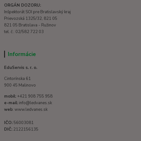
ORGÁN DOZORU:
Inšpektorát SOI pre Bratislavský kraj
Prievozská 1325/32, 821 05
821 05 Bratislava - Ružinov
tel. č.: 02/582 722 03
Informácie
EduServis s. r. o.
Cintorínska 61
900 45 Malinovo
mobil:
+421 908 755 958
e-mail:
info@ledvanes.sk
web
: www.ledvanes.sk
IČO:
56003081
DIČ:
2122156135