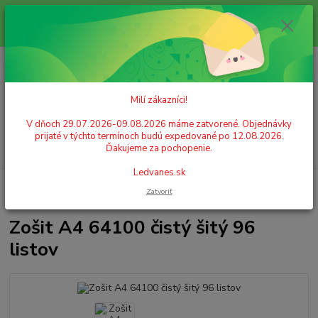
Milí zákazníci! V dňoch 29.07.2026-09.08.2026 máme zatvorené.
Objednávky prijaté v týchto termínoch budú expedované po 12.08.2026.
Ďakujeme za pochopenie. Ledvanes.sk
0
ks
+421 908 755 958
za
0,00 EUR
Po. - Pia. od 9:00 hod. - 16:00 hod.
Milí zákazníci!
Menu
V dňoch 29.07.2026-09.08.2026 máme zatvorené. Objednávky
prijaté v týchto termínoch budú expedované po 12.08.2026.
Hľadať
Ďakujeme za pochopenie.
Ledvanes.sk
Úvod
PAPIER
Bloky, diáre, záznamové knihy
Záznamové knihy
Zatvoriť
Zošit A4 64100 čistý šitý 96 listov
Zošit A4 64100 čistý šitý 96
listov