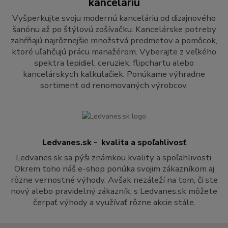
kanceláriu
Vyšperkujte svoju modernú kanceláriu od dizajnového
šanónu až po štýlovú zošívačku. Kancelárske potreby
zahŕňajú najrôznejšie množstvá predmetov a pomôcok,
ktoré uľahčujú prácu manažérom. Vyberajte z veľkého
spektra lepidiel, ceruziek, flipchartu alebo
kancelárskych kalkulačiek. Ponúkame výhradne
sortiment od renomovaných výrobcov.
Ledvanes.sk - kvalita a spoľahlivosť
Ledvanes.sk sa pýši známkou kvality a spoľahlivosti.
Okrem toho náš e-shop ponúka svojim zákazníkom aj
rôzne vernostné výhody. Avšak nezáleží na tom, či ste
nový alebo pravidelný zákazník, s Ledvanes.sk môžete
čerpať výhody a využívať rôzne akcie stále.