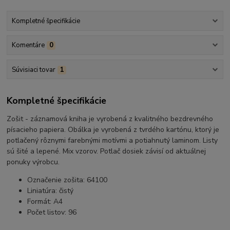
Kompletné špecifikácie
Komentáre
0
Súvisiaci tovar
1
Kompletné špecifikácie
Zošit - záznamová kniha je vyrobená z kvalitného bezdrevného
písacieho papiera. Obálka je vyrobená z tvrdého kartónu, ktorý je
potlačený rôznymi farebnými motívmi a potiahnutý laminom. Listy
sú šité a lepené. Mix vzorov. Potlač dosiek závisí od aktuálnej
ponuky výrobcu.
Označenie zošita: 64100
Liniatúra: čistý
Formát: A4
Počet listov: 96