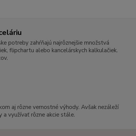
celáriu
ske potreby zahŕňajú najrôznejšie množstvá
k, flipchartu alebo kancelárskych kalkulačiek.
ov.
kom aj rôzne vernostné výhody. Avšak nezáleží
 a využívať rôzne akcie stále.