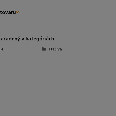
tovaru
zaradený v kategóriách
ER
Tlačivá