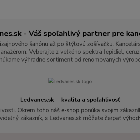
es.sk - Váš spoľahlivý partner pre kan
izajnového šanónu až po štýlovú zošívačku. Kancelár
ažérom. Vyberajte z veľkého spektra lepidiel, ceruzie
núkame výhradne sortiment od renomovaných výrobc
Ledvanes.sk - kvalita a spoľahlivosť
livosti. Okrem toho náš e-shop ponúka svojim zákazní
videlný zákazník, s Ledvanes.sk môžete čerpať výhody