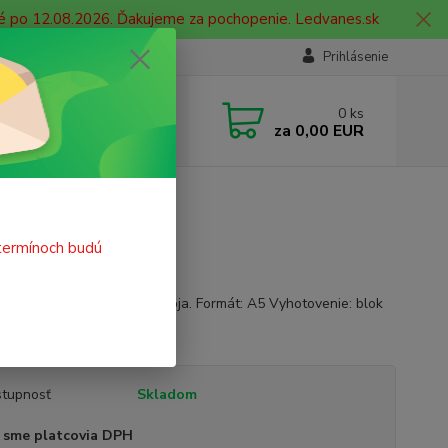
né po 12.08.2026. Ďakujeme za pochopenie. Ledvanes.sk
Prihlásenie
e si rady? Zavolajte.
0
ks
 908 755 958
za
0,00 EUR
ia. od 9:00 hod. - 16:00 hod.
termínoch budú
o - Záznam o prevádzke stroja. Formát: A5 Vyhotovenie: blok
stov (50x2)
celý popis
tupnosť
Skladom
 sme platcovia DPH