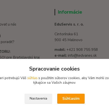
Informácie
ovať u nás
EduServis s. r. o.
Cintorínska 61
d
900 45 Malinovo
 poradiť?
mobil:
+421 908 755 958
ZORU:
e-mail:
info@ledvanes.sk
SOI pre Bratislavský kraj
web
: www.ledvanes.sk
1325/32, 821 05
Spracovanie cookies
slava - Ružinov
IČO:
56003081
582 722 03
eri potrebujú Váš
súhlas
s použitím súborov cookies, aby Vám mohli zo
DIČ:
2122156135
týkajúce sa Vašich záujmov.
Súhlasím
Nastavenia
 / Design EduServis