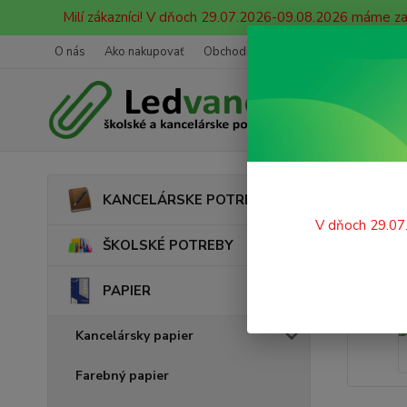
Milí zákazníci! V dňoch 29.07.2026-09.08.2026 máme z
O nás
Ako nakupovať
Obchodné podmienky
Ochrana oso
Úvod
KANCELÁRSKE POTREBY
Zázn
V dňoch 29.07
ŠKOLSKÉ POTREBY
PAPIER
Kancelársky papier
Farebný papier