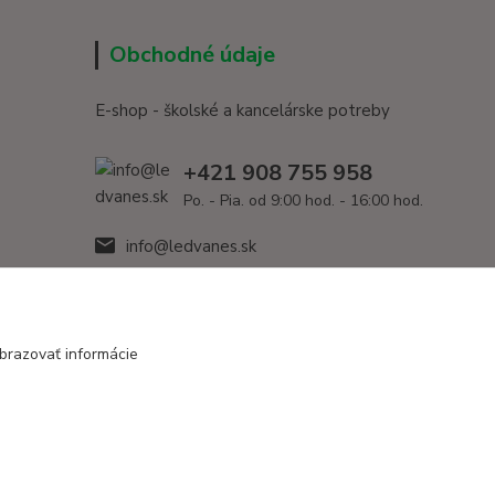
Obchodné údaje
E-shop - školské a kancelárske potreby
+421 908 755 958
Po. - Pia. od 9:00 hod. - 16:00 hod.
info@ledvanes.sk
brazovať informácie
Vytvorené na
Eshop-rychlo.sk