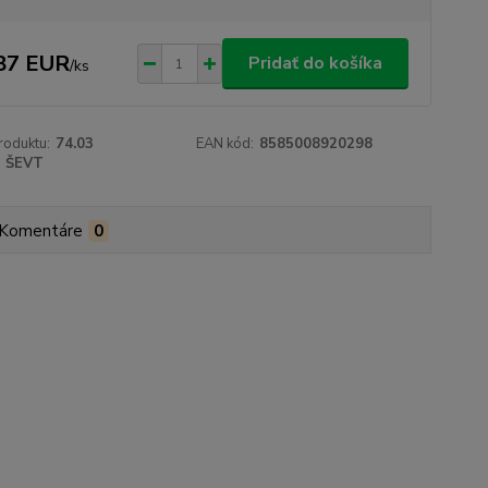
87 EUR
Pridať do košíka
/
ks
roduktu:
74.03
EAN kód:
8585008920298
ŠEVT
Komentáre
0