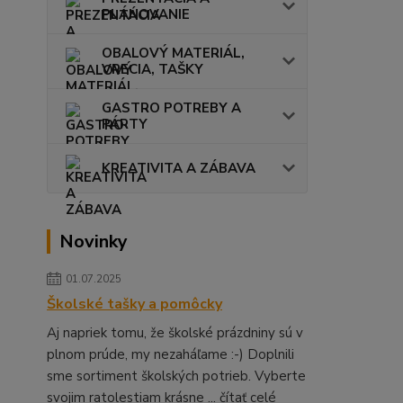
PLÁNOVANIE
OBALOVÝ MATERIÁL,
VRECIA, TAŠKY
GASTRO POTREBY A
PÁRTY
KREATIVITA A ZÁBAVA
Novinky
01.07.2025
Školské tašky a pomôcky
Aj napriek tomu, že školské prázdniny sú v
plnom prúde, my nezaháľame :-) Doplnili
sme sortiment školských potrieb. Vyberte
svojim ratolestiam krásne ...
čítať celé