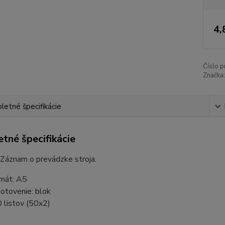
4,
Číslo p
Značka:
etné špecifikácie
tné špecifikácie
 Záznam o prevádzke stroja.
mát: A5
otovenie: blok
 listov (50x2)