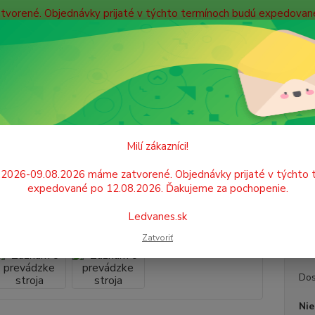
atvorené. Objednávky prijaté v týchto termínoch budú expedova
bných údajov
Doprava
Kontakty
Blog
Neviet
Hľadať
+421
Po. - P
PAPIER
Tlačivá
Záznam o prevádzke stroja
Milí zákazníci!
am o prevádzke stroja
.2026-09.08.2026 máme zatvorené. Objednávky prijaté v týchto 
expedované po 12.08.2026. Ďakujeme za pochopenie.
Tlačiv
Ledvanes.sk
100 li
Zatvoriť
Dos
Nie