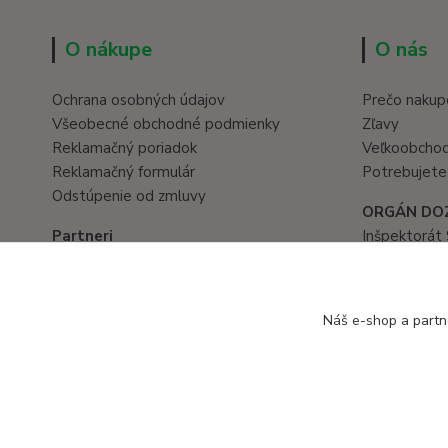
O nákupe
O nás
Ochrana osobných údajov
Prečo nakup
Všeobecné obchodné podmienky
Zľavy
Reklamačný poriadok
Veľkoobcho
Reklamačný formulár
Potrebujete
Odstúpenie od zmluvy
ORGÁN DO
Partneri
Inšpektorát 
Hračky eshop
Prievozská 
www.eduservis.sk
821 05 Brati
tel. č.: 02/
Náš e-shop a partn
Copyright © 2016 EduServis s. r. o. - Všetky práva vyhradené