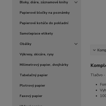
Bloky, diáre, záznamové knihy
Papierové bločky na poznámky
Papierové kotúče do pokladní
Samolepiace etikety
Obálky
Kompl
Výkresy, skicáre, rysy
Komple
Milimetrový papier, dvojhárky
Tlačivo -
Tabelačný papier
For
Plotrový papier
Vyh
100
Faxový papier