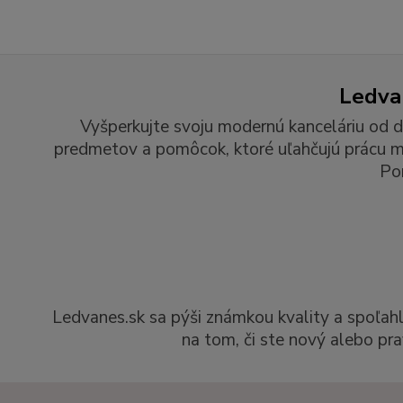
Ledvan
Vyšperkujte svoju modernú kanceláriu od d
predmetov a pomôcok, ktoré uľahčujú prácu man
Po
Ledvanes.sk sa pýši známkou kvality a spoľah
na tom, či ste nový alebo pra