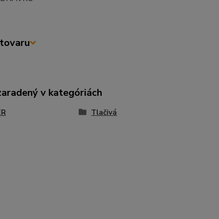
tovaru
zaradený v kategóriách
ER
Tlačivá