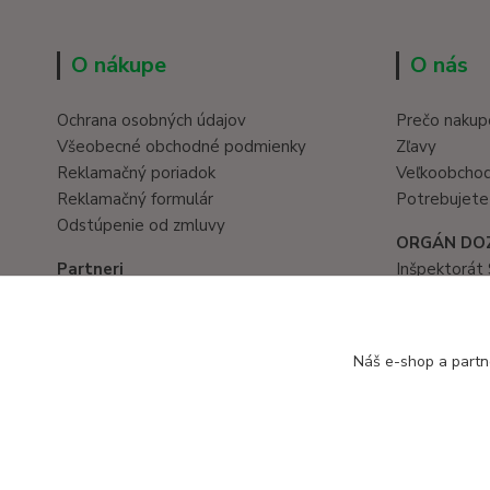
O nákupe
O nás
Ochrana osobných údajov
Prečo nakup
Všeobecné obchodné podmienky
Zľavy
Reklamačný poriadok
Veľkoobcho
Reklamačný formulár
Potrebujete
Odstúpenie od zmluvy
ORGÁN DO
Partneri
Inšpektorát 
Hračky eshop
Prievozská 
www.eduservis.sk
821 05 Brati
tel. č.: 02/
Náš e-shop a partn