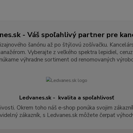
es.sk - Váš spoľahlivý partner pre kan
izajnového šanónu až po štýlovú zošívačku. Kancelár
ažérom. Vyberajte z veľkého spektra lepidiel, ceruzie
núkame výhradne sortiment od renomovaných výrobc
Ledvanes.sk - kvalita a spoľahlivosť
livosti. Okrem toho náš e-shop ponúka svojim zákazní
videlný zákazník, s Ledvanes.sk môžete čerpať výhody