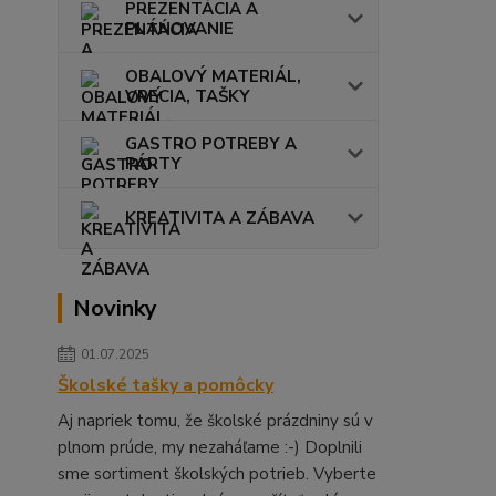
PREZENTÁCIA A
PLÁNOVANIE
OBALOVÝ MATERIÁL,
VRECIA, TAŠKY
GASTRO POTREBY A
PÁRTY
KREATIVITA A ZÁBAVA
Novinky
01.07.2025
Školské tašky a pomôcky
Aj napriek tomu, že školské prázdniny sú v
plnom prúde, my nezaháľame :-) Doplnili
sme sortiment školských potrieb. Vyberte