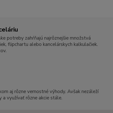
celáriu
ske potreby zahŕňajú najrôznejšie množstvá
k, flipchartu alebo kancelárskych kalkulačiek.
ov.
kom aj rôzne vernostné výhody. Avšak nezáleží
 a využívať rôzne akcie stále.