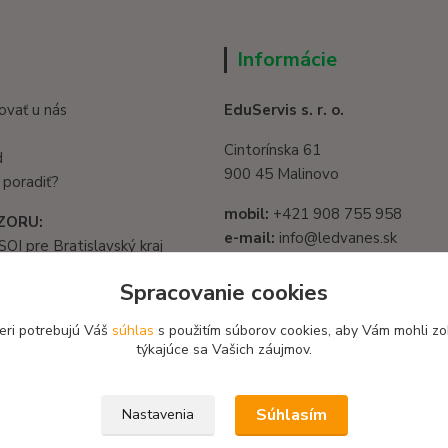
Informácie
ovať u nás
EduServis s. r. o.
Cintorínska 61
d
900 45 Malinovo
 poradiť?
mobil:
+421 908 755 958
ZORU:
e-mail:
info@ledvanes.sk
SOI pre Bratislavský kraj
web
: www.ledvanes.sk
1325/32, 821 05
Spracovanie cookies
slava - Ružinov
IČO:
56003081
582 722 03
eri potrebujú Váš
súhlas
s použitím súborov cookies, aby Vám mohli zo
DIČ:
2122156135
týkajúce sa Vašich záujmov.
Súhlasím
Nastavenia