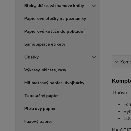
Bloky, diáre, záznamové knihy
Papierové bločky na poznámky
Papierové kotúče do pokladní
Samolepiace etikety
Obálky
Kompl
Výkresy, skicáre, rysy
Komple
Milimetrový papier, dvojhárky
Tlačivo -
Tabelačný papier
For
Plotrový papier
Vyh
100
Faxový papier
NA OBJ