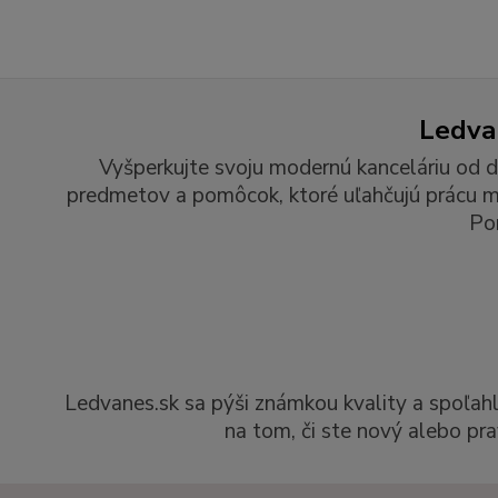
Ledvan
Vyšperkujte svoju modernú kanceláriu od d
predmetov a pomôcok, ktoré uľahčujú prácu man
Po
Ledvanes.sk sa pýši známkou kvality a spoľah
na tom, či ste nový alebo pra