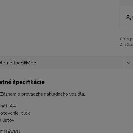
8,
Číslo p
Značka:
etné špecifikácie
tné špecifikácie
 Záznam o prevádzke nákladného vozidla.
mát: A4
otovenie: blok
 listov
EDNÁVKU