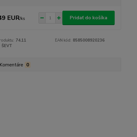
49 EUR
Pridať do košíka
/
ks
roduktu:
74.11
EAN kód:
8585008920236
ŠEVT
Komentáre
0