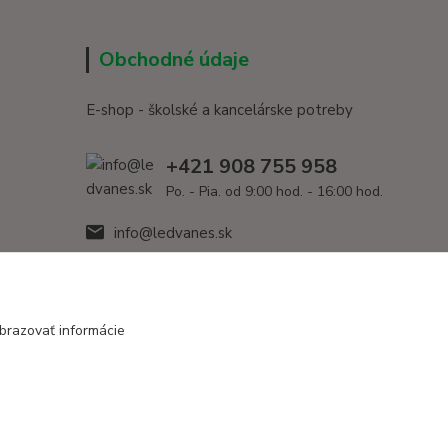
Obchodné údaje
E-shop - školské a kancelárske potreby
+421 908 755 958
Po. - Pia. od 9:00 hod. - 16:00 hod.
info@ledvanes.sk
brazovať informácie