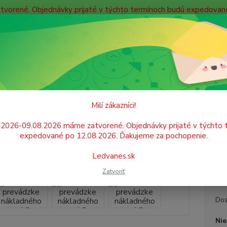
atvorené. Objednávky prijaté v týchto termínoch budú expedova
bných údajov
Doprava
Kontakty
Blog
Neviet
Hľadať
+421
Po. - P
PAPIER
Tlačivá
Záznam o prevádzke nákladného vozidla
Milí zákazníci!
am o prevádzke nákladného voz
.2026-09.08.2026 máme zatvorené. Objednávky prijaté v týchto 
expedované po 12.08.2026. Ďakujeme za pochopenie.
Tlačiv
Ledvanes.sk
Vyhoto
Zatvoriť
Dos
Nie