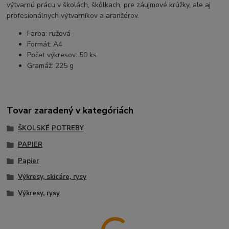
výtvarnú prácu v školách, škôlkach, pre záujmové krúžky, ale aj
profesionálnych výtvarníkov a aranžérov.
Farba: ružová
Formát: A4
Počet výkresov: 50 ks
Gramáž: 225 g
Tovar zaradený v kategóriách
ŠKOLSKÉ POTREBY
PAPIER
Papier
Výkresy, skicáre, rysy
Výkresy, rysy