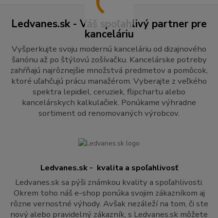
Ledvanes.sk - Váš spoľahlivý partner pre
kanceláriu
Vyšperkujte svoju modernú kanceláriu od dizajnového
šanónu až po štýlovú zošívačku. Kancelárske potreby
zahŕňajú najrôznejšie množstvá predmetov a pomôcok,
ktoré uľahčujú prácu manažérom. Vyberajte z veľkého
spektra lepidiel, ceruziek, flipchartu alebo
kancelárskych kalkulačiek. Ponúkame výhradne
sortiment od renomovaných výrobcov.
Ledvanes.sk - kvalita a spoľahlivosť
Ledvanes.sk sa pýši známkou kvality a spoľahlivosti.
Okrem toho náš e-shop ponúka svojim zákazníkom aj
rôzne vernostné výhody. Avšak nezáleží na tom, či ste
nový alebo pravidelný zákazník, s Ledvanes.sk môžete