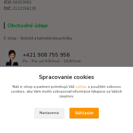
IČO:
56003081
DIČ:
2122156135
Obchodné údaje
E-shop - školské a kancelárske potreby
+421 908 755 958
Po. - Pia. od 9:00 hod. - 16:00 hod.
info@ledvanes.sk
Spracovanie cookies
Náš e-shop a partneri potrebujú Váš
súhlas
s použitím súborov
cookies, aby Vám mohli zobrazovať informácie týkajúce sa Vašich
záujmov.
Súhlasím
Nastavenia
Copyright © 2016 EduServis s. r. o. - Všetky práva vyhradené / Design
EduServis
Vytvorené na
Eshop-rychlo.sk