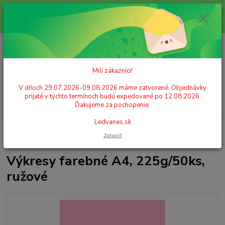
Milí zákazníci! V dňoch 29.07.2026-09.08.2026 máme zatvorené.
Objednávky prijaté v týchto termínoch budú expedované po 12.08.2026.
Ďakujeme za pochopenie. Ledvanes.sk
0
ks
+421 908 755 958
za
0,00 EUR
Po. - Pia. od 9:00 hod. - 16:00 hod.
Milí zákazníci!
Menu
V dňoch 29.07.2026-09.08.2026 máme zatvorené. Objednávky
prijaté v týchto termínoch budú expedované po 12.08.2026.
Hľadať
Ďakujeme za pochopenie.
Ledvanes.sk
Úvod
ŠKOLSKÉ POTREBY
Papier
Výkresy, rysy
Výkresy farebné
Zatvoriť
A4, 225g/50ks, ružové
Výkresy farebné A4, 225g/50ks,
ružové