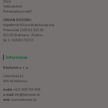
Zľavy
Veľkoobchod
Potrebujete poradiť?
ORGÁN DOZORU:
Inšpektorát SOI pre Bratislavský kraj
Prievozská 1325/32, 821 05
821 05 Bratislava - Ružinov
tel. č.: 02/582 722 03
Informácie
EduServis s. r. o.
Cintorínska 61
900 45 Malinovo
mobil:
+421 908 755 958
e-mail:
info@ledvanes.sk
web
: www.ledvanes.sk