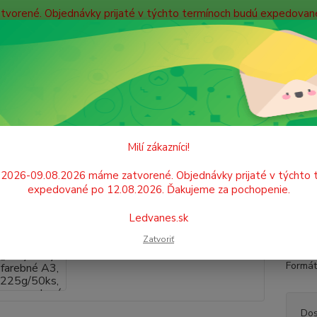
atvorené. Objednávky prijaté v týchto termínoch budú expedova
bných údajov
Doprava
Kontakty
Blog
Neviet
Hľadať
+421
Po. - P
ŠKOLSKÉ POTREBY
Papier
Výkresy, rysy
Výkresy farebné A3, 2
Milí zákazníci!
esy farebné A3, 225g/50ks, tma
.2026-09.08.2026 máme zatvorené. Objednávky prijaté v týchto 
expedované po 12.08.2026. Ďakujeme za pochopenie.
Farebn
Ledvanes.sk
prácu 
Zatvoriť
profes
Formát
Dos