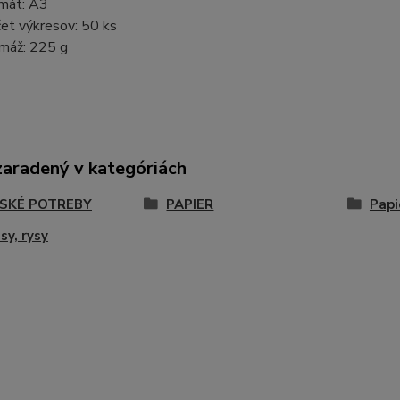
mát: A3
et výkresov: 50 ks
máž: 225 g
zaradený v kategóriách
SKÉ POTREBY
PAPIER
Papi
sy, rysy