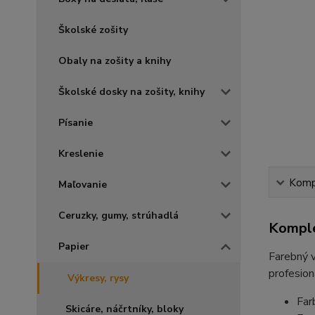
Školské zošity
Obaly na zošity a knihy
Školské dosky na zošity, knihy
Písanie
Kreslenie
Kompl
Maľovanie
Ceruzky, gumy, strúhadlá
Komple
Papier
Farebný v
profesion
Výkresy, rysy
Far
Skicáre, náčrtníky, bloky