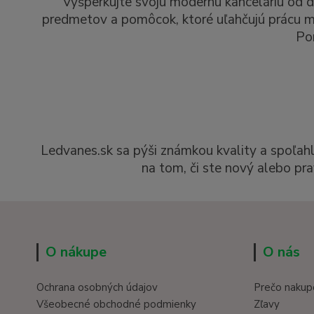
Vyšperkujte svoju modernú kanceláriu od d
predmetov a pomôcok, ktoré uľahčujú prácu man
Po
Ledvanes.sk sa pýši známkou kvality a spoľah
na tom, či ste nový alebo pra
O nákupe
O nás
Ochrana osobných údajov
Prečo nakup
Všeobecné obchodné podmienky
Zľavy