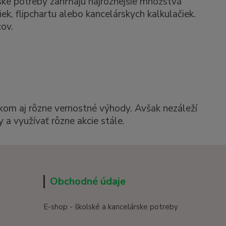
ske potreby zahŕňajú najrôznejšie množstvá
k, flipchartu alebo kancelárskych kalkulačiek.
ov.
kom aj rôzne vernostné výhody. Avšak nezáleží
 a využívať rôzne akcie stále.
Obchodné údaje
E-shop - školské a kancelárske potreby