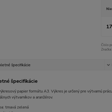
Nie
17
Číslo p
Značka:
etné špecifikácie
tné špecifikácie
ýkresový papier formátu A3. Výkres je určený pre výtvarnú prácu 
álnych výtvarníkov a aranžérov.
ba: tmavá zelená