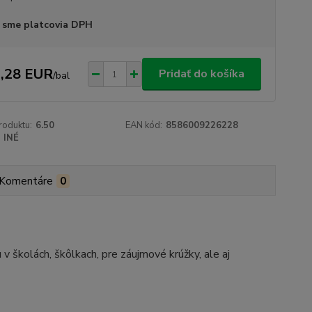
 sme platcovia DPH
,28 EUR
Pridať do košíka
/
bal
roduktu:
6.50
EAN kód:
8586009226228
INÉ
Komentáre
0
v školách, škôlkach, pre záujmové krúžky, ale aj