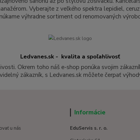
izajnového šanónu až po štýlovú zošívačku. Kancelár
ažérom. Vyberajte z veľkého spektra lepidiel, ceruzie
núkame výhradne sortiment od renomovaných výrobc
Ledvanes.sk - kvalita a spoľahlivosť
livosti. Okrem toho náš e-shop ponúka svojim zákazní
videlný zákazník, s Ledvanes.sk môžete čerpať výhody
Informácie
ovať u nás
EduServis s. r. o.