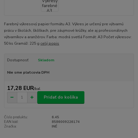
Farebný výkresový papier formátu A3. Výkres je určený pre výtvarnú
prácu v školách, škôlkach, pre záujmové krúžky, ale aj profesionálnych
výtvarníkov a aranžérov. Farba: modrá svetlá Formát: A3 Počet výkresov:
50 ks Gramáž: 225 g
celý popis
Dostupnosť
Skladom
Nie sme platcovia DPH
17,28 EUR
/
bal
Pridať do košíka
Číslo produktu:
6.45
EAN kód:
8586009226174
Značka:
INÉ