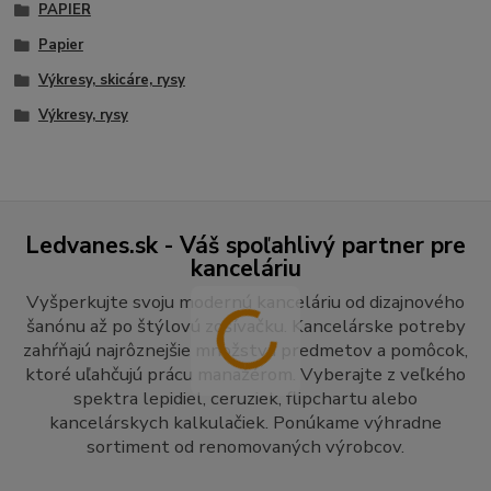
PAPIER
Papier
Výkresy, skicáre, rysy
Výkresy, rysy
Ledvanes.sk - Váš spoľahlivý partner pre
kanceláriu
Vyšperkujte svoju modernú kanceláriu od dizajnového
šanónu až po štýlovú zošívačku. Kancelárske potreby
zahŕňajú najrôznejšie množstvá predmetov a pomôcok,
ktoré uľahčujú prácu manažérom. Vyberajte z veľkého
spektra lepidiel, ceruziek, flipchartu alebo
kancelárskych kalkulačiek. Ponúkame výhradne
sortiment od renomovaných výrobcov.