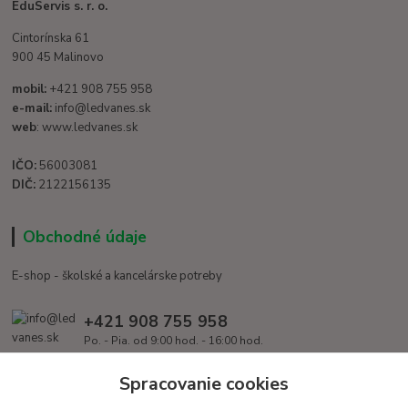
EduServis s. r. o.
Cintorínska 61
900 45 Malinovo
mobil:
+421 908 755 958
e-mail:
info@ledvanes.sk
web
: www.ledvanes.sk
IČO:
56003081
DIČ:
2122156135
Obchodné údaje
E-shop - školské a kancelárske potreby
+421 908 755 958
Po. - Pia. od 9:00 hod. - 16:00 hod.
info@ledvanes.sk
Spracovanie cookies