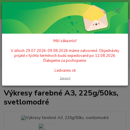
Milí zákazníci! V dňoch 29.07.2026-09.08.2026 máme zatvorené.
Objednávky prijaté v týchto termínoch budú expedované po 12.08.2026.
Ďakujeme za pochopenie. Ledvanes.sk
0
ks
+421 908 755 958
za
0,00 EUR
Po. - Pia. od 9:00 hod. - 16:00 hod.
Milí zákazníci!
Menu
V dňoch 29.07.2026-09.08.2026 máme zatvorené. Objednávky
prijaté v týchto termínoch budú expedované po 12.08.2026.
Hľadať
Ďakujeme za pochopenie.
Ledvanes.sk
Úvod
ŠKOLSKÉ POTREBY
Papier
Výkresy, rysy
Výkresy farebné
Zatvoriť
A3, 225g/50ks, svetlomodré
Výkresy farebné A3, 225g/50ks,
svetlomodré