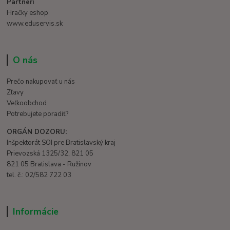
Partneri
Hračky eshop
www.eduservis.sk
O nás
Prečo nakupovať u nás
Zľavy
Veľkoobchod
Potrebujete poradiť?
ORGÁN DOZORU:
Inšpektorát SOI pre Bratislavský kraj
Prievozská 1325/32, 821 05
821 05 Bratislava - Ružinov
tel. č.: 02/582 722 03
Informácie