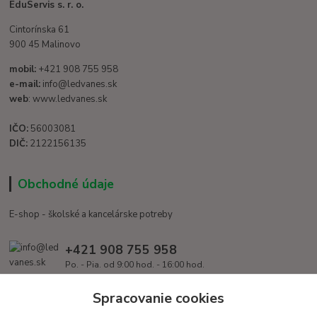
EduServis s. r. o.
Cintorínska 61
900 45 Malinovo
mobil:
+421 908 755 958
e-mail:
info@ledvanes.sk
web
: www.ledvanes.sk
IČO:
56003081
DIČ:
2122156135
Obchodné údaje
E-shop - školské a kancelárske potreby
+421 908 755 958
Po. - Pia. od 9:00 hod. - 16:00 hod.
info@ledvanes.sk
Spracovanie cookies