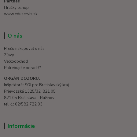
Partneri
Hračky eshop
www.eduservis.sk
O nás
Prečo nakupovať u nás
Zľavy
Veľkoobchod
Potrebujete poradiť?
ORGÁN DOZORU:
Inšpektorát SOI pre Bratislavský kraj
Prievozská 1325/32, 821 05
821 05 Bratislava - Ružinov
tel. č.: 02/582 722 03
Informácie