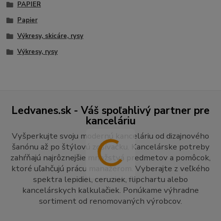
PAPIER
Papier
Výkresy, skicáre, rysy
Výkresy, rysy
Ledvanes.sk - Váš spoľahlivý partner pre
kanceláriu
Vyšperkujte svoju modernú kanceláriu od dizajnového
šanónu až po štýlovú zošívačku. Kancelárske potreby
zahŕňajú najrôznejšie množstvá predmetov a pomôcok,
ktoré uľahčujú prácu manažérom. Vyberajte z veľkého
spektra lepidiel, ceruziek, flipchartu alebo
kancelárskych kalkulačiek. Ponúkame výhradne
sortiment od renomovaných výrobcov.