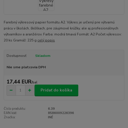
Farebný výkresový papier formátu A2. Výkres je určený pre výtvarnú
prácu v školách, škôlkach, pre záujmové krúžky, ale aj profesionálnych
výtvarníkov a aranžérov. Farba: modrá tmavá Formát: A2 Počet výkresov:
20 ks Gramáž: 225 g
celý popis
Dostupnosť
Skladom
Nie sme platcovia DPH
17,44 EUR
/
bal
Pridať do košíka
Číslo produktu:
6.39
EAN kód:
8586009226396
Značka:
INÉ