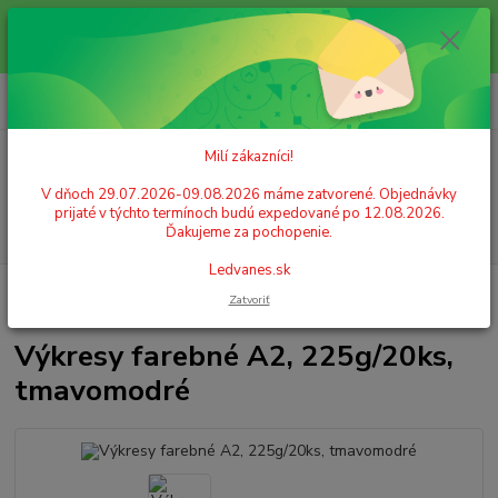
Milí zákazníci! V dňoch 29.07.2026-09.08.2026 máme zatvorené.
Objednávky prijaté v týchto termínoch budú expedované po 12.08.2026.
Ďakujeme za pochopenie. Ledvanes.sk
0
ks
+421 908 755 958
za
0,00 EUR
Po. - Pia. od 9:00 hod. - 16:00 hod.
Milí zákazníci!
Menu
V dňoch 29.07.2026-09.08.2026 máme zatvorené. Objednávky
prijaté v týchto termínoch budú expedované po 12.08.2026.
Hľadať
Ďakujeme za pochopenie.
Ledvanes.sk
Úvod
ŠKOLSKÉ POTREBY
Papier
Výkresy, rysy
Výkresy farebné
Zatvoriť
A2, 225g/20ks, tmavomodré
Výkresy farebné A2, 225g/20ks,
tmavomodré