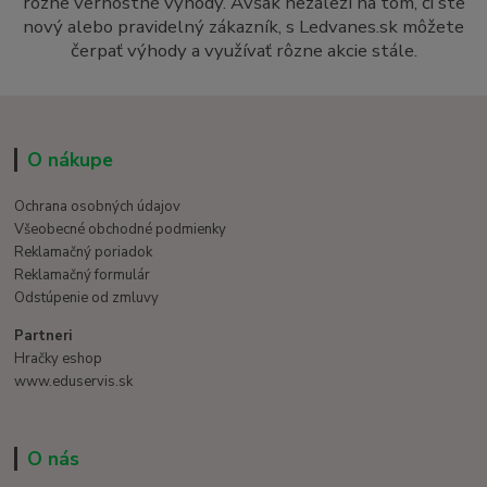
rôzne vernostné výhody. Avšak nezáleží na tom, či ste
nový alebo pravidelný zákazník, s Ledvanes.sk môžete
čerpať výhody a využívať rôzne akcie stále.
O nákupe
Ochrana osobných údajov
Všeobecné obchodné podmienky
Reklamačný poriadok
Reklamačný formulár
Odstúpenie od zmluvy
Partneri
Hračky eshop
www.eduservis.sk
O nás