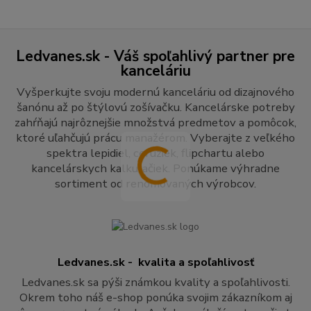
Ledvanes.sk - Váš spoľahlivý partner pre
kanceláriu
Vyšperkujte svoju modernú kanceláriu od dizajnového
šanónu až po štýlovú zošívačku. Kancelárske potreby
zahŕňajú najrôznejšie množstvá predmetov a pomôcok,
ktoré uľahčujú prácu manažérom. Vyberajte z veľkého
spektra lepidiel, ceruziek, flipchartu alebo
kancelárskych kalkulačiek. Ponúkame výhradne
sortiment od renomovaných výrobcov.
Ledvanes.sk - kvalita a spoľahlivosť
Ledvanes.sk sa pýši známkou kvality a spoľahlivosti.
Okrem toho náš e-shop ponúka svojim zákazníkom aj