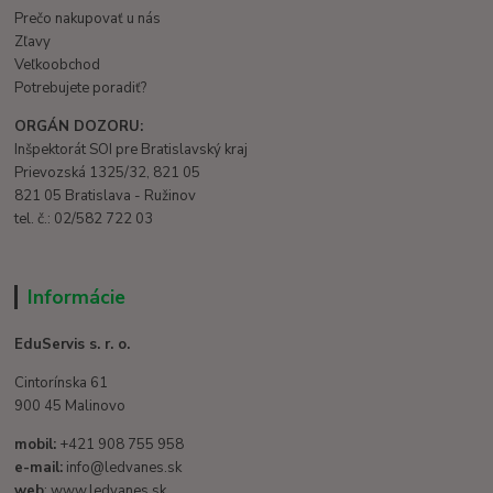
Prečo nakupovať u nás
Zľavy
Veľkoobchod
Potrebujete poradiť?
ORGÁN DOZORU:
Inšpektorát SOI pre Bratislavský kraj
Prievozská 1325/32, 821 05
821 05 Bratislava - Ružinov
tel. č.: 02/582 722 03
Informácie
EduServis s. r. o.
Cintorínska 61
900 45 Malinovo
mobil:
+421 908 755 958
e-mail:
info@ledvanes.sk
web
: www.ledvanes.sk