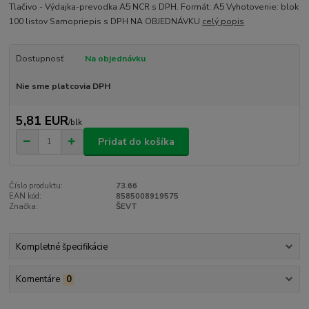
Tlačivo - Výdajka-prevodka A5 NCR s DPH. Formát: A5 Vyhotovenie: blok
100 listov Samopriepis s DPH NA OBJEDNÁVKU
celý popis
Dostupnosť
Na objednávku
Nie sme platcovia DPH
5,81 EUR
/
blk
Pridať do košíka
Číslo produktu:
73.66
EAN kód:
8585008919575
Značka:
ŠEVT
Kompletné špecifikácie
Komentáre
0