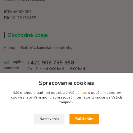
IČO:
56003081
DIČ:
2122156135
Obchodné údaje
E-shop - školské a kancelárske potreby
+421 908 755 958
Po. - Pia. od 9:00 hod. - 16:00 hod.
info@ledvanes.sk
Spracovanie cookies
Náš e-shop a partneri potrebujú Váš
súhlas
s použitím súborov
cookies, aby Vám mohli zobrazovať informácie týkajúce sa Vašich
záujmov.
Súhlasím
Nastavenia
Copyright © 2016 EduServis s. r. o. - Všetky práva vyhradené / Design
EduServis