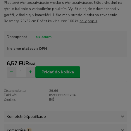
Plastové rýchlouzatváracie vrecko s rýchlozatváracou lištou vhodné na
rýchle balenie s variabilným použitím. Využitie nájde v domácnosti, v
garáži, v škole aj v kancelárii. Uško má v strede dierku na zavesenie.
Rozmery: 23x32 cm Počet ks v balení: 100 ks
celý popis
Dostupnosť
Skladom
Nie sme platcovia DPH
6,57 EUR
/
bal
Pridať do košíka
Číslo produktu:
29.66
EAN kód:
8591199689234
Značka:
INÉ
Kompletné špecifikácie
Komentáre
0