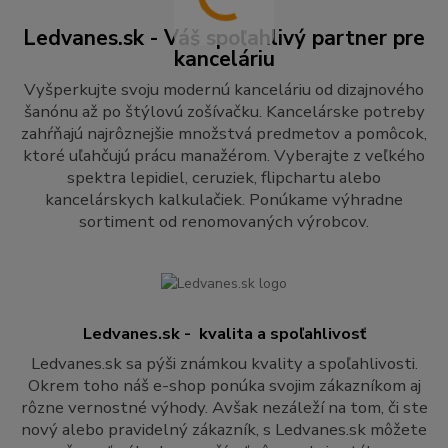
Ledvanes.sk - Váš spoľahlivý partner pre
kanceláriu
Vyšperkujte svoju modernú kanceláriu od dizajnového
šanónu až po štýlovú zošívačku. Kancelárske potreby
zahŕňajú najrôznejšie množstvá predmetov a pomôcok,
ktoré uľahčujú prácu manažérom. Vyberajte z veľkého
spektra lepidiel, ceruziek, flipchartu alebo
kancelárskych kalkulačiek. Ponúkame výhradne
sortiment od renomovaných výrobcov.
Ledvanes.sk - kvalita a spoľahlivosť
Ledvanes.sk sa pýši známkou kvality a spoľahlivosti.
Okrem toho náš e-shop ponúka svojim zákazníkom aj
rôzne vernostné výhody. Avšak nezáleží na tom, či ste
nový alebo pravidelný zákazník, s Ledvanes.sk môžete