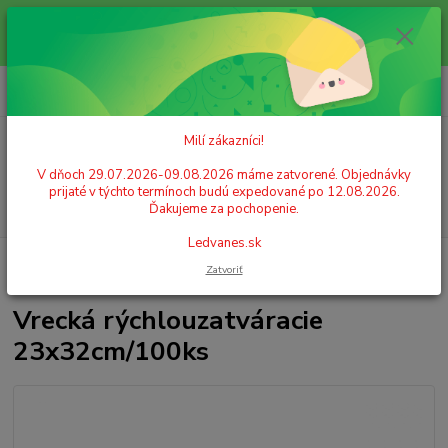
Milí zákazníci! V dňoch 29.07.2026-09.08.2026 máme zatvorené.
Objednávky prijaté v týchto termínoch budú expedované po 12.08.2026.
Ďakujeme za pochopenie. Ledvanes.sk
0
ks
+421 908 755 958
za
0,00 EUR
Po. - Pia. od 9:00 hod. - 16:00 hod.
Milí zákazníci!
Menu
V dňoch 29.07.2026-09.08.2026 máme zatvorené. Objednávky
prijaté v týchto termínoch budú expedované po 12.08.2026.
Hľadať
Ďakujeme za pochopenie.
Ledvanes.sk
Úvod
OBALOVÝ MATERIÁL, VRECIA, TAŠKY
Vrecká rýchlouzatváracie
Zatvoriť
Vrecká rýchlouzatváracie 23x32cm/100ks
Vrecká rýchlouzatváracie
23x32cm/100ks