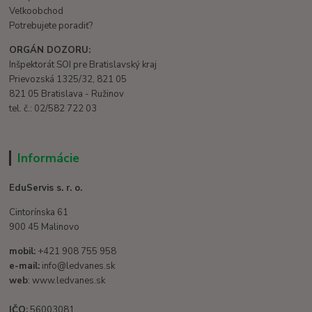
Veľkoobchod
Potrebujete poradiť?
ORGÁN DOZORU:
Inšpektorát SOI pre Bratislavský kraj
Prievozská 1325/32, 821 05
821 05 Bratislava - Ružinov
tel. č.: 02/582 722 03
Informácie
EduServis s. r. o.
Cintorínska 61
900 45 Malinovo
mobil:
+421 908 755 958
e-mail:
info@ledvanes.sk
web
: www.ledvanes.sk
IČO:
56003081