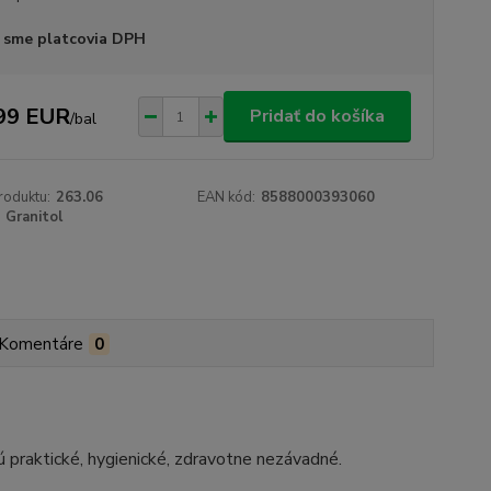
 sme platcovia DPH
99 EUR
Pridať do košíka
/
bal
roduktu:
263.06
EAN kód:
8588000393060
Granitol
Komentáre
0
 praktické, hygienické, zdravotne nezávadné.