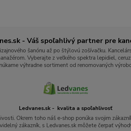
es.sk - Váš spoľahlivý partner pre kan
izajnového šanónu až po štýlovú zošívačku. Kancelár
ažérom. Vyberajte z veľkého spektra lepidiel, ceruzie
núkame výhradne sortiment od renomovaných výrobc
Ledvanes.sk - kvalita a spoľahlivosť
livosti. Okrem toho náš e-shop ponúka svojim zákazní
videlný zákazník, s Ledvanes.sk môžete čerpať výhody