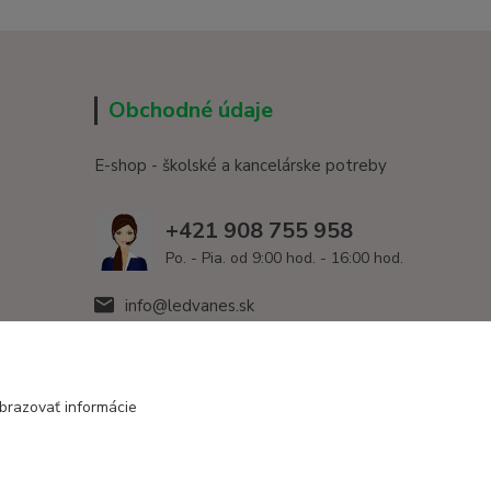
Obchodné údaje
E-shop - školské a kancelárske potreby
+421 908 755 958
Po. - Pia. od 9:00 hod. - 16:00 hod.
info@ledvanes.sk
brazovať informácie