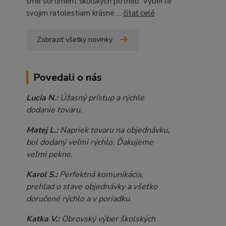
sme sortiment školských potrieb. Vyberte
svojim ratolestiam krásne ...
čítať celé
Zobraziť všetky novinky
Povedali o nás
Lucia N.:
Úžasný prístup a rýchle
dodanie tovaru.
Matej L.:
Napriek tovaru na objednávku,
bol dodaný veľmi rýchlo. Ďakujeme
veľmi pekne.
Karol S.:
Perfektná komunikácia,
prehľad o stave objednávky a všetko
doručené rýchlo a v poriadku.
Katka V.:
Obrovský výber školských