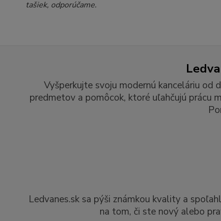
tašiek, odporúčame.
Ledvan
Vyšperkujte svoju modernú kanceláriu od d
predmetov a pomôcok, ktoré uľahčujú prácu man
Po
Ledvanes.sk sa pýši známkou kvality a spoľah
na tom, či ste nový alebo pra