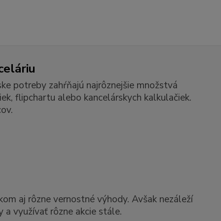
celáriu
ske potreby zahŕňajú najrôznejšie množstvá
k, flipchartu alebo kancelárskych kalkulačiek.
ov.
kom aj rôzne vernostné výhody. Avšak nezáleží
 a využívať rôzne akcie stále.