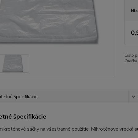
Nie
0,
Číslo p
Značka:
etné špecifikácie
tné špecifikácie
mikroténové sáčky na všestranné použitie. Mikroténové vrecká sú