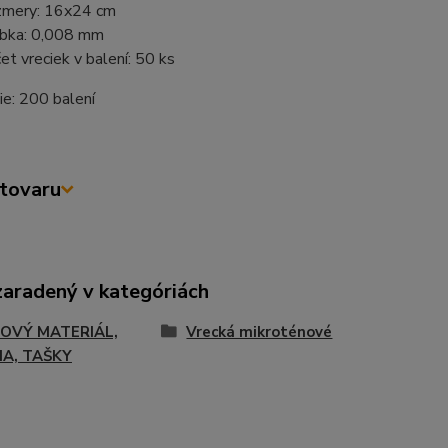
mery: 16x24 cm
bka: 0,008 mm
et vreciek v balení: 50 ks
e: 200 balení
tovaru
zaradený v kategóriách
OVÝ MATERIÁL,
Vrecká mikroténové
IA, TAŠKY