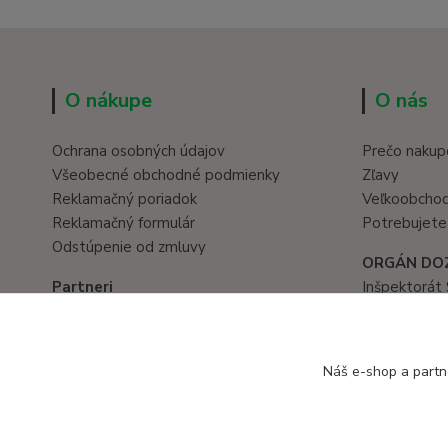
O nákupe
O nás
Ochrana osobných údajov
Prečo nakup
Všeobecné obchodné podmienky
Zľavy
Reklamačný poriadok
Veľkoobcho
Reklamačný formulár
Potrebujete
Odstúpenie od zmluvy
ORGÁN DO
Partneri
Inšpektorát 
Hračky eshop
Prievozská 
www.eduservis.sk
821 05 Brati
tel. č.: 02/
Náš e-shop a partn