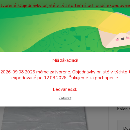
atvorené. Objednávky prijaté v týchto termínoch budú expedova
bných údajov
Doprava
Kontakty
Blog
Neviet
Hľadať
+421
Po. - P
OBALOVÝ MATERIÁL, VRECIA, TAŠKY
Vrecká mikroténové
Vrecká m
Milí zákazníci!
ká mikroténové 160x240mm/50
.2026-09.08.2026 máme zatvorené. Objednávky prijaté v týchto 
expedované po 12.08.2026. Ďakujeme za pochopenie.
Klasic
Ledvanes.sk
vrecká
Zatvoriť
16x24 
baleni
Dos