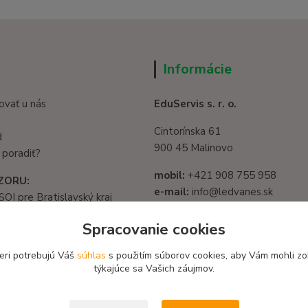
Informácie
ovať u nás
EduServis s. r. o.
Cintorínska 61
d
900 45 Malinovo
 poradiť?
mobil:
+421 908 755 958
ZORU:
e-mail:
info@ledvanes.sk
SOI pre Bratislavský kraj
web
: www.ledvanes.sk
1325/32, 821 05
Spracovanie cookies
slava - Ružinov
IČO:
56003081
582 722 03
eri potrebujú Váš
súhlas
s použitím súborov cookies, aby Vám mohli zo
DIČ:
2122156135
týkajúce sa Vašich záujmov.