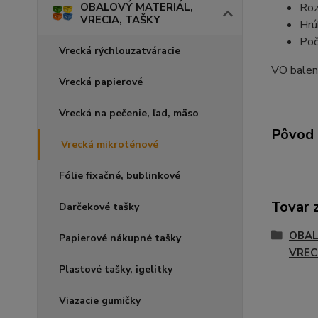
OBALOVÝ MATERIÁL,
Roz
VRECIA, TAŠKY
Hrú
Poč
Vrecká rýchlouzatváracie
VO baleni
Vrecká papierové
Vrecká na pečenie, ľad, mäso
Pôvod 
Vrecká mikroténové
Fólie fixačné, bublinkové
Tovar 
Darčekové tašky
OBAL
Papierové nákupné tašky
VREC
Plastové tašky, igelitky
Viazacie gumičky