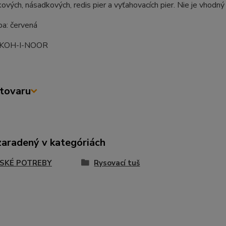
kových, násadkových, redis pier a vyťahovacích pier. Nie je vhodný
ba: červená
: KOH-I-NOOR
tovaru
zaradený v kategóriách
SKÉ POTREBY
Rysovací tuš