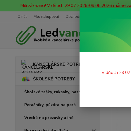
Milí zákazníci! V dňoch 29.07.2026-09.08.2026 máme z
O nás
Ako nakupovať
Obchodné podmienky
Ochrana oso
Úvod
KANCELÁRSKE POTREBY
Tuš 
V dňoch 29.07
ŠKOLSKÉ POTREBY
Školské tašky, ruksaky, batohy
Peračníky, púzdra na perá
Vrecká na prezúvky a iné
Boxy na desiatu, fľaše