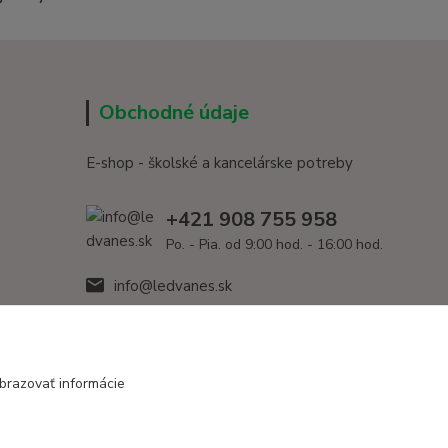
Obchodné údaje
E-shop - školské a kancelárske potreby
+421 908 755 958
Po. - Pia. od 9:00 hod. - 16:00 hod.
info@ledvanes.sk
brazovať informácie