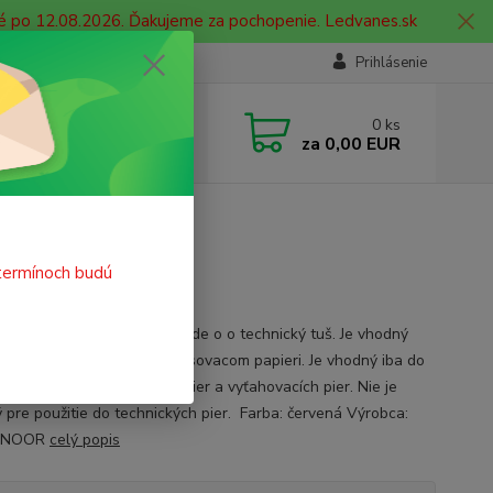
né po 12.08.2026. Ďakujeme za pochopenie. Ledvanes.sk
Prihlásenie
e si rady? Zavolajte.
0
ks
 908 755 958
za
0,00 EUR
ia. od 9:00 hod. - 16:00 hod.
rvený
ený
termínoch budú
 určený k hobby maľovaniu, ide o o technický tuš. Je vhodný
eslenie na pauzovacom a rysovacom papieri. Je vhodný iba do
ových, násadkových, redis pier a vyťahovacích pier. Nie je
 pre použitie do technických pier. Farba: červená Výrobca:
I-NOOR
celý popis