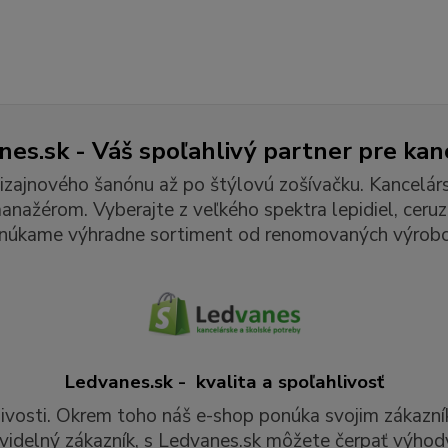
es.sk - Váš spoľahlivý partner pre kan
izajnového šanónu až po štýlovú zošívačku. Kancelár
ažérom. Vyberajte z veľkého spektra lepidiel, ceruzie
núkame výhradne sortiment od renomovaných výrobc
Ledvanes.sk - kvalita a spoľahlivosť
livosti. Okrem toho náš e-shop ponúka svojim zákazní
videlný zákazník, s Ledvanes.sk môžete čerpať výhody