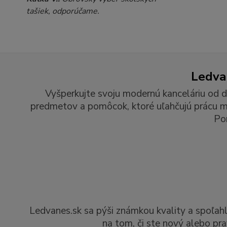
tašiek, odporúčame.
Ledvan
Vyšperkujte svoju modernú kanceláriu od d
predmetov a pomôcok, ktoré uľahčujú prácu man
Po
Ledvanes.sk sa pýši známkou kvality a spoľah
na tom, či ste nový alebo pra