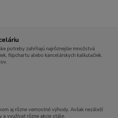
celáriu
ske potreby zahŕňajú najrôznejšie množstvá
k, flipchartu alebo kancelárskych kalkulačiek.
ov.
kom aj rôzne vernostné výhody. Avšak nezáleží
 a využívať rôzne akcie stále.