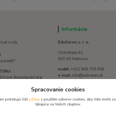
Informácie
ovať u nás
EduServis s. r. o.
Cintorínska 61
d
900 45 Malinovo
 poradiť?
mobil:
+421 908 755 958
ZORU:
e-mail:
info@ledvanes.sk
SOI pre Bratislavský kraj
web
: www.ledvanes.sk
1325/32, 821 05
Spracovanie cookies
slava - Ružinov
IČO:
56003081
582 722 03
eri potrebujú Váš
súhlas
s použitím súborov cookies, aby Vám mohli zo
DIČ:
2122156135
týkajúce sa Vašich záujmov.