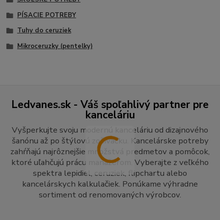
PÍSACIE POTREBY
Tuhy do ceruziek
Mikroceruzky (pentelky)
Ledvanes.sk - Váš spoľahlivý partner pre
kanceláriu
Vyšperkujte svoju modernú kanceláriu od dizajnového
šanónu až po štýlovú zošívačku. Kancelárske potreby
zahŕňajú najrôznejšie množstvá predmetov a pomôcok,
ktoré uľahčujú prácu manažérom. Vyberajte z veľkého
spektra lepidiel, ceruziek, flipchartu alebo
kancelárskych kalkulačiek. Ponúkame výhradne
sortiment od renomovaných výrobcov.