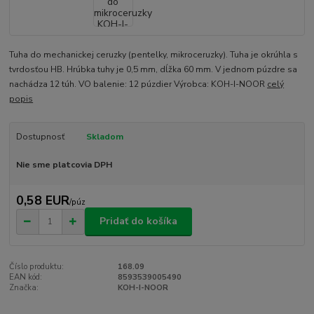
Tuha do mechanickej ceruzky (pentelky, mikroceruzky). Tuha je okrúhla s
tvrdosťou HB. Hrúbka tuhy je 0,5 mm, dĺžka 60 mm. V jednom púzdre sa
nachádza 12 túh. VO balenie: 12 púzdier Výrobca: KOH-I-NOOR
celý
popis
Dostupnosť
Skladom
Nie sme platcovia DPH
0,58 EUR
/
púz
Pridať do košíka
Číslo produktu:
168.09
EAN kód:
8593539005490
Značka:
KOH-I-NOOR