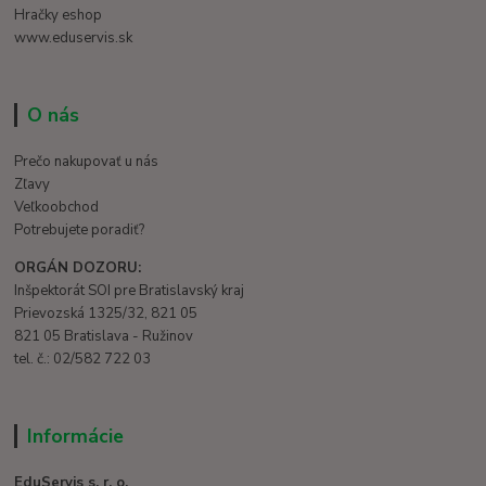
Hračky eshop
www.eduservis.sk
O nás
Prečo nakupovať u nás
Zľavy
Veľkoobchod
Potrebujete poradiť?
ORGÁN DOZORU:
Inšpektorát SOI pre Bratislavský kraj
Prievozská 1325/32, 821 05
821 05 Bratislava - Ružinov
tel. č.: 02/582 722 03
Informácie
EduServis s. r. o.