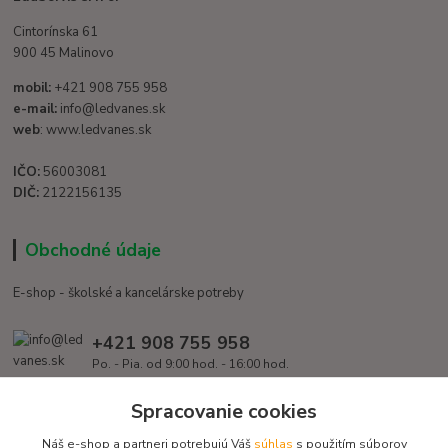
Cintorínska 61
900 45 Malinovo
mobil:
+421 908 755 958
e-mail:
info@ledvanes.sk
web
: www.ledvanes.sk
IČO:
56003081
DIČ:
2122156135
Obchodné údaje
E-shop - školské a kancelárske potreby
+421 908 755 958
Po. - Pia. od 9:00 hod. - 16:00 hod.
info@ledvanes.sk
Spracovanie cookies
Náš e-shop a partneri potrebujú Váš
súhlas
s použitím súborov