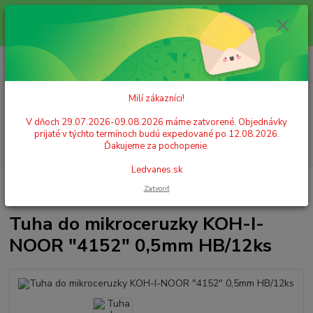
Milí zákazníci! V dňoch 29.07.2026-09.08.2026 máme zatvorené.
Objednávky prijaté v týchto termínoch budú expedované po 12.08.2026.
Ďakujeme za pochopenie. Ledvanes.sk
0
ks
+421 908 755 958
za
0,00 EUR
Po. - Pia. od 9:00 hod. - 16:00 hod.
Milí zákazníci!
Menu
V dňoch 29.07.2026-09.08.2026 máme zatvorené. Objednávky
prijaté v týchto termínoch budú expedované po 12.08.2026.
Hľadať
Ďakujeme za pochopenie.
Ledvanes.sk
Úvod
PÍSACIE POTREBY
Tuhy do ceruziek
Tuha do mikroceruzky
Zatvoriť
KOH-I-NOOR "4152" 0,5mm HB/12ks
Tuha do mikroceruzky KOH-I-
NOOR "4152" 0,5mm HB/12ks