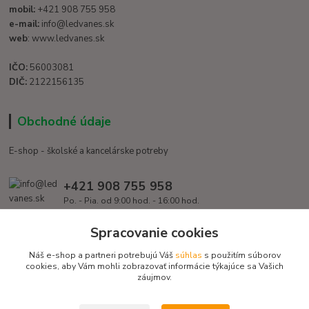
mobil:
+421 908 755 958
e-mail:
info@ledvanes.sk
web
: www.ledvanes.sk
IČO:
56003081
DIČ:
2122156135
Obchodné údaje
E-shop - školské a kancelárske potreby
+421 908 755 958
Po. - Pia. od 9:00 hod. - 16:00 hod.
info@ledvanes.sk
Spracovanie cookies
Náš e-shop a partneri potrebujú Váš
súhlas
s použitím súborov
cookies, aby Vám mohli zobrazovať informácie týkajúce sa Vašich
záujmov.