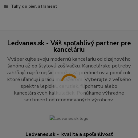
Tuhy do pier, atrament
Ledvanes.sk - Váš spoľahlivý partner pre
kanceláriu
Vyšperkujte svoju modernú kanceláriu od dizajnového
šanónu až po štýlovú zošívačku. Kancelárske potreby
zahŕňajú najrôznejšie množstvá predmetov a pomôcok,
ktoré uľahčujú prácu manažérom. Vyberajte z veľkého
spektra lepidiel, ceruziek, flipchartu alebo
kancelárskych kalkulačiek. Ponúkame výhradne
sortiment od renomovaných výrobcov.
Ledvanes.sk - kvalita a spoľahlivosť