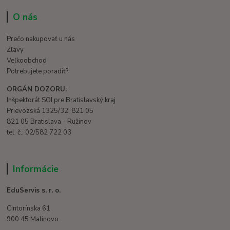
O nás
Prečo nakupovať u nás
Zľavy
Veľkoobchod
Potrebujete poradiť?
ORGÁN DOZORU:
Inšpektorát SOI pre Bratislavský kraj
Prievozská 1325/32, 821 05
821 05 Bratislava - Ružinov
tel. č.: 02/582 722 03
Informácie
EduServis s. r. o.
Cintorínska 61
900 45 Malinovo