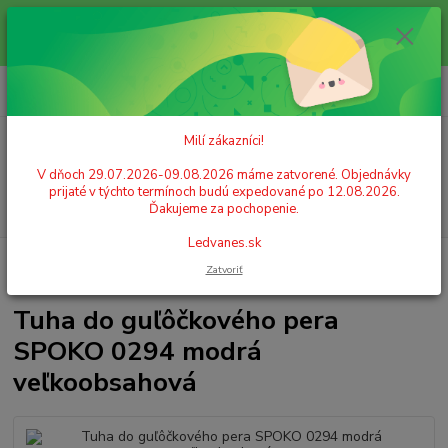
Milí zákazníci! V dňoch 29.07.2026-09.08.2026 máme zatvorené.
Objednávky prijaté v týchto termínoch budú expedované po 12.08.2026.
Ďakujeme za pochopenie. Ledvanes.sk
0
ks
+421 908 755 958
za
0,00 EUR
Po. - Pia. od 9:00 hod. - 16:00 hod.
Milí zákazníci!
Menu
V dňoch 29.07.2026-09.08.2026 máme zatvorené. Objednávky
prijaté v týchto termínoch budú expedované po 12.08.2026.
Hľadať
Ďakujeme za pochopenie.
Ledvanes.sk
Úvod
PÍSACIE POTREBY
Tuhy do pier, atrament
Tuha do guľôčkového
Zatvoriť
pera SPOKO 0294 modrá veľkoobsahová
Tuha do guľôčkového pera
SPOKO 0294 modrá
veľkoobsahová