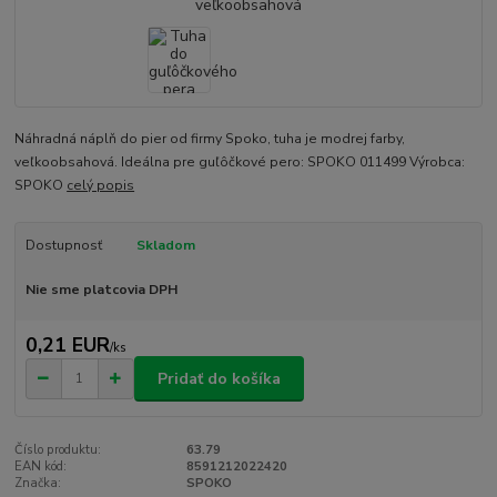
Náhradná náplň do pier od firmy Spoko, tuha je modrej farby,
veľkoobsahová. Ideálna pre guľôčkové pero: SPOKO 011499 Výrobca:
SPOKO
celý popis
Dostupnosť
Skladom
Nie sme platcovia DPH
0,21 EUR
/
ks
Pridať do košíka
Číslo produktu:
63.79
EAN kód:
8591212022420
Značka:
SPOKO