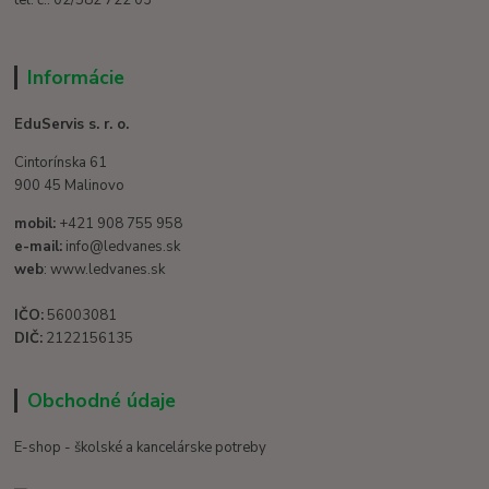
tel. č.: 02/582 722 03
Informácie
EduServis s. r. o.
Cintorínska 61
900 45 Malinovo
mobil:
+421 908 755 958
e-mail:
info@ledvanes.sk
web
: www.ledvanes.sk
IČO:
56003081
DIČ:
2122156135
Obchodné údaje
E-shop - školské a kancelárske potreby