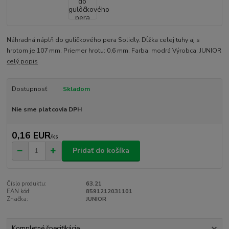
Náhradná náplň do guličkového pera Solidly. Dĺžka celej tuhy aj s
hrotom je 107 mm. Priemer hrotu: 0,6 mm. Farba: modrá Výrobca: JUNIOR
celý popis
Dostupnosť
Skladom
Nie sme platcovia DPH
0,16 EUR
/
ks
Pridať do košíka
Číslo produktu:
63.21
EAN kód:
8591212031101
Značka:
JUNIOR
Kompletné špecifikácie