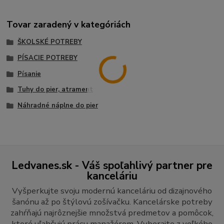
Tovar zaradený v kategóriách
ŠKOLSKÉ POTREBY
PÍSACIE POTREBY
Písanie
Tuhy do pier, atrament
Náhradné náplne do pier
Ledvanes.sk - Váš spoľahlivý partner pre
kanceláriu
Vyšperkujte svoju modernú kanceláriu od dizajnového
šanónu až po štýlovú zošívačku. Kancelárske potreby
zahŕňajú najrôznejšie množstvá predmetov a pomôcok,
ktoré uľahčujú prácu manažérom. Vyberajte z veľkého