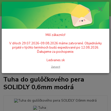
Milí zákazníci! V dňoch 29.07.2026-09.08.2026 máme zatvorené.
Objednávky prijaté v týchto termínoch budú expedované po 12.08.2026.
Ďakujeme za pochopenie. Ledvanes.sk
0
ks
+421 908 755 958
za
0,00 EUR
Po. - Pia. od 9:00 hod. - 16:00 hod.
Milí zákazníci!
Menu
V dňoch 29.07.2026-09.08.2026 máme zatvorené. Objednávky
prijaté v týchto termínoch budú expedované po 12.08.2026.
Hľadať
Ďakujeme za pochopenie.
Ledvanes.sk
Úvod
PÍSACIE POTREBY
Tuhy do pier, atrament
Tuha do gulôčkového
Zatvoriť
pera SOLIDLY 0,6mm modrá
Tuha do gulôčkového pera
SOLIDLY 0,6mm modrá