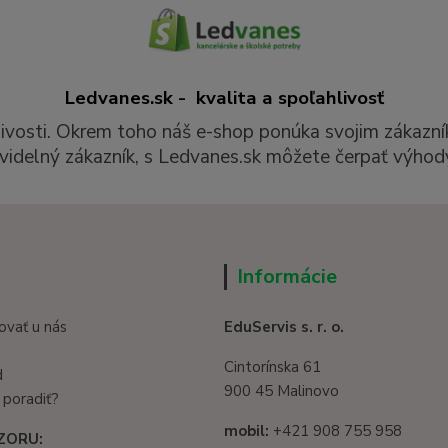
Ledvanes.sk - kvalita a spoľahlivosť
livosti. Okrem toho náš e-shop ponúka svojim zákazní
videlný zákazník, s Ledvanes.sk môžete čerpať výhody
Informácie
ovať u nás
EduServis s. r. o.
Cintorínska 61
d
900 45 Malinovo
 poradiť?
mobil:
+421 908 755 958
ZORU: