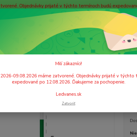
atvorené. Objednávky prijaté v týchto termínoch budú expedova
bných údajov
Doprava
Kontakty
Blog
Neviet
Hľadať
+421
Po. - P
PÍSACIE POTREBY
Tuhy do pier, atrament
Tuha do gelových pier DO
Milí zákazníci!
 do gelových pier DONG-A Jell
.2026-09.08.2026 máme zatvorené. Objednávky prijaté v týchto 
expedované po 12.08.2026. Ďakujeme za pochopenie.
Gélová
Ledvanes.sk
mm Pri
Zatvoriť
Dos
Nie