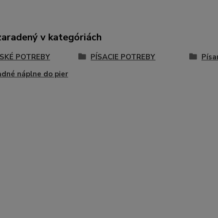
zaradený v kategóriách
SKÉ POTREBY
PÍSACIE POTREBY
Písa
dné náplne do pier