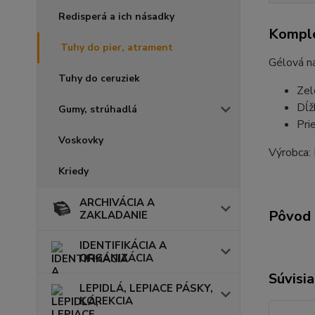
Redisperá a ich násadky
Komple
Tuhy do pier, atrament
Gélová n
Tuhy do ceruziek
Zel
Dĺž
Gumy, strúhadlá
Pri
Voskovky
Výrobca
Kriedy
ARCHIVÁCIA A
Pôvod 
ZAKLADANIE
IDENTIFIKÁCIA A
ORGANIZÁCIA
Súvisia
LEPIDLÁ, LEPIACE PÁSKY,
KOREKCIA