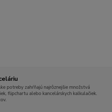
celáriu
ske potreby zahŕňajú najrôznejšie množstvá
k, flipchartu alebo kancelárskych kalkulačiek.
ov.