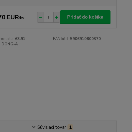
70 EUR
Pridať do košíka
/
ks
roduktu:
63.91
EAN kód:
5906910800370
DONG-A
Súvisiaci tovar
1