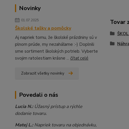
Novinky
01.07.2025
Tovar 
Školské tašky a pomôcky
ŠKOL
Aj napriek tomu, že školské prázdniny sú v
Náhra
plnom prúde, my nezaháľame :-) Doplnili
sme sortiment školských potrieb. Vyberte
svojim ratolestiam krásne ...
čítať celé
Zobraziť všetky novinky
Povedali o nás
Lucia N.:
Úžasný prístup a rýchle
dodanie tovaru.
Matej L.:
Napriek tovaru na objednávku,