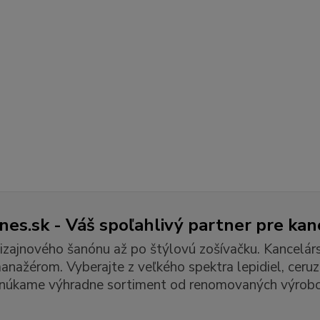
es.sk - Váš spoľahlivý partner pre kan
izajnového šanónu až po štýlovú zošívačku. Kancelár
ažérom. Vyberajte z veľkého spektra lepidiel, ceruzie
núkame výhradne sortiment od renomovaných výrobc