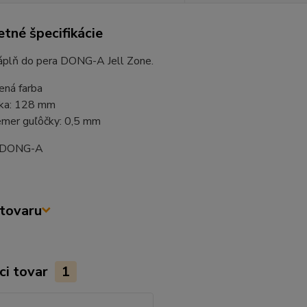
tné špecifikácie
áplň do pera DONG-A Jell Zone.
ená farba
ka: 128 mm
emer guľôčky: 0,5 mm
: DONG-A
tovaru
ci tovar
1