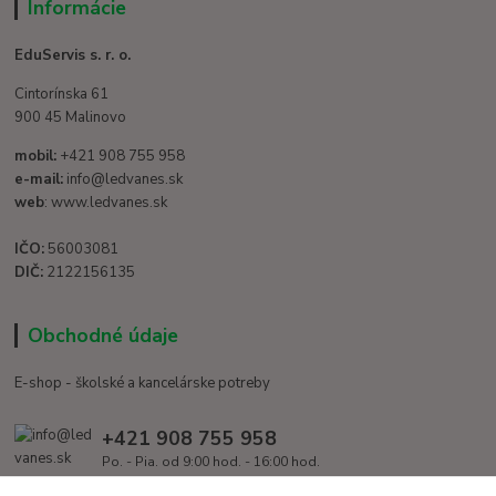
Informácie
EduServis s. r. o.
Cintorínska 61
900 45 Malinovo
mobil:
+421 908 755 958
e-mail:
info@ledvanes.sk
web
: www.ledvanes.sk
IČO:
56003081
DIČ:
2122156135
Obchodné údaje
E-shop - školské a kancelárske potreby
+421 908 755 958
Po. - Pia. od 9:00 hod. - 16:00 hod.