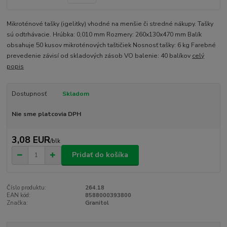
Mikroténové tašky (igelitky) vhodné na menšie či stredné nákupy. Tašky
sú odtrhávacie. Hrúbka: 0,010 mm Rozmery: 260x130x470 mm Balík
obsahuje 50 kusov mikroténových taštičiek Nosnosť tašky: 6 kg Farebné
prevedenie závisí od skladových zásob VO balenie: 40 balíkov
celý
popis
Dostupnosť
Skladom
Nie sme platcovia DPH
3,08 EUR
/
blk
Pridať do košíka
Číslo produktu:
264.18
EAN kód:
8588000393800
Značka:
Granitol