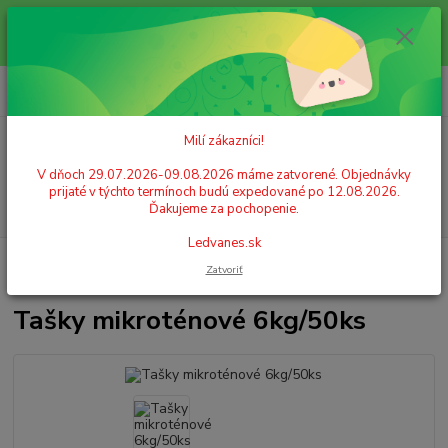
Milí zákazníci! V dňoch 29.07.2026-09.08.2026 máme zatvorené.
Objednávky prijaté v týchto termínoch budú expedované po 12.08.2026.
Ďakujeme za pochopenie. Ledvanes.sk
0
ks
+421 908 755 958
za
0,00 EUR
Po. - Pia. od 9:00 hod. - 16:00 hod.
Milí zákazníci!
Menu
V dňoch 29.07.2026-09.08.2026 máme zatvorené. Objednávky
prijaté v týchto termínoch budú expedované po 12.08.2026.
Hľadať
Ďakujeme za pochopenie.
Ledvanes.sk
Úvod
OBALOVÝ MATERIÁL, VRECIA, TAŠKY
Plastové tašky, igelitky
Zatvoriť
Tašky mikroténové 6kg/50ks
Tašky mikroténové 6kg/50ks