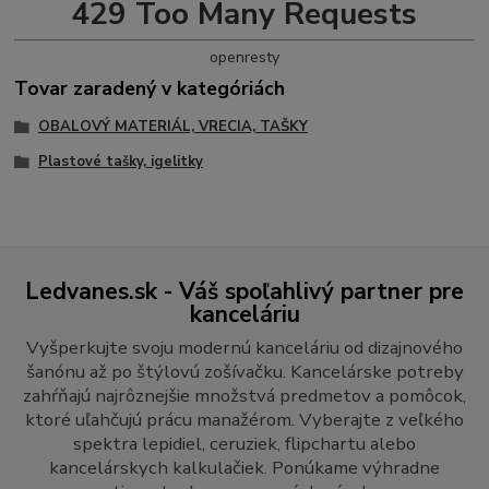
429 Too Many Requests
openresty
Tovar zaradený v kategóriách
OBALOVÝ MATERIÁL, VRECIA, TAŠKY
Plastové tašky, igelitky
Ledvanes.sk - Váš spoľahlivý partner pre
kanceláriu
Vyšperkujte svoju modernú kanceláriu od dizajnového
šanónu až po štýlovú zošívačku. Kancelárske potreby
zahŕňajú najrôznejšie množstvá predmetov a pomôcok,
ktoré uľahčujú prácu manažérom. Vyberajte z veľkého
spektra lepidiel, ceruziek, flipchartu alebo
kancelárskych kalkulačiek. Ponúkame výhradne