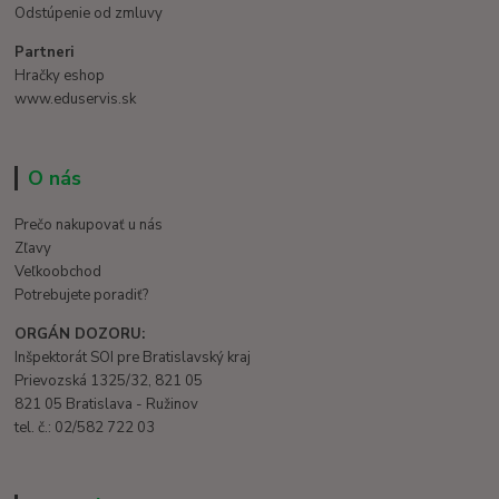
Odstúpenie od zmluvy
Partneri
Hračky eshop
www.eduservis.sk
O nás
Prečo nakupovať u nás
Zľavy
Veľkoobchod
Potrebujete poradiť?
ORGÁN DOZORU:
Inšpektorát SOI pre Bratislavský kraj
Prievozská 1325/32, 821 05
821 05 Bratislava - Ružinov
tel. č.: 02/582 722 03