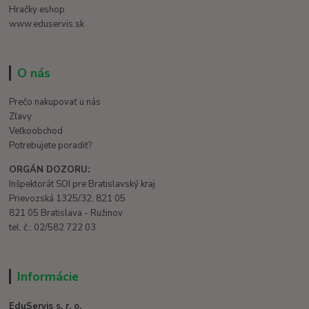
Hračky eshop
www.eduservis.sk
O nás
Prečo nakupovať u nás
Zľavy
Veľkoobchod
Potrebujete poradiť?
ORGÁN DOZORU:
Inšpektorát SOI pre Bratislavský kraj
Prievozská 1325/32, 821 05
821 05 Bratislava - Ružinov
tel. č.: 02/582 722 03
Informácie
EduServis s. r. o.