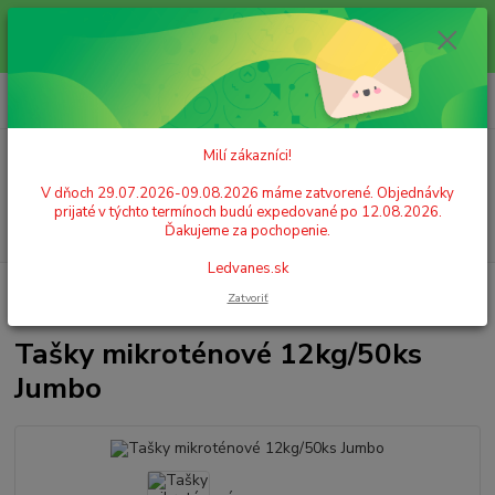
Milí zákazníci! V dňoch 29.07.2026-09.08.2026 máme zatvorené.
Objednávky prijaté v týchto termínoch budú expedované po 12.08.2026.
Ďakujeme za pochopenie. Ledvanes.sk
0
ks
+421 908 755 958
za
0,00 EUR
Po. - Pia. od 9:00 hod. - 16:00 hod.
Milí zákazníci!
Menu
V dňoch 29.07.2026-09.08.2026 máme zatvorené. Objednávky
prijaté v týchto termínoch budú expedované po 12.08.2026.
Hľadať
Ďakujeme za pochopenie.
Ledvanes.sk
Úvod
OBALOVÝ MATERIÁL, VRECIA, TAŠKY
Plastové tašky, igelitky
Zatvoriť
Tašky mikroténové 12kg/50ks Jumbo
Tašky mikroténové 12kg/50ks
Jumbo