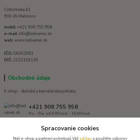
Cintorínska 61
900 45 Malinovo
mobil:
+421 908 755 958
e-mail:
info@ledvanes.sk
web
: www.ledvanes.sk
IČO:
56003081
DIČ:
2122156135
Obchodné údaje
E-shop - školské a kancelárske potreby
+421 908 755 958
Po. - Pia. od 9:00 hod. - 16:00 hod.
info@ledvanes.sk
Spracovanie cookies
Náš e-shop a partneri potrebujú Váš
súhlas
s použitím súborov