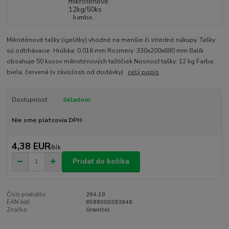
Mikroténové tašky (igelitky) vhodné na menšie či stredné nákupy. Tašky
sú odtrhávacie. Hrúbka: 0,016 mm Rozmery: 330x200x680 mm Balík
obsahuje 50 kusov mikroténových taštičiek Nosnosť tašky: 12 kg Farba:
biela, červená (v závislosti od dodávky)
celý popis
Dostupnosť
Skladom
Nie sme platcovia DPH
4,38 EUR
/
blk
Pridať do košíka
Číslo produktu:
264.10
EAN kód:
8588000393848
Značka:
Granitol