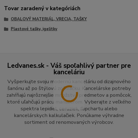
Tovar zaradený v kategóriách
OBALOVÝ MATERIÁL, VRECIA, TAŠKY
Plastové tašky, igelitky
Ledvanes.sk - Váš spoľahlivý partner pre
kanceláriu
Vyšperkujte svoju modernú kanceláriu od dizajnového
šanónu až po štýlovú zošívačku. Kancelárske potreby
zahŕňajú najrôznejšie množstvá predmetov a pomôcok,
ktoré uľahčujú prácu manažérom. Vyberajte z veľkého
spektra lepidiel, ceruziek, flipchartu alebo
kancelárskych kalkulačiek. Ponúkame výhradne
sortiment od renomovaných výrobcov.