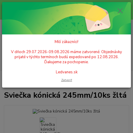
Milí zákazníci! V dňoch 29.07.2026-09.08.2026 máme zatvorené.
Objednávky prijaté v týchto termínoch budú expedované po 12.08.2026.
Ďakujeme za pochopenie. Ledvanes.sk
0
ks
+421 908 755 958
za
0,00 EUR
Po. - Pia. od 9:00 hod. - 16:00 hod.
Milí zákazníci!
Menu
V dňoch 29.07.2026-09.08.2026 máme zatvorené. Objednávky
prijaté v týchto termínoch budú expedované po 12.08.2026.
Hľadať
Ďakujeme za pochopenie.
Ledvanes.sk
Úvod
GASTRO POTREBY A PÁRTY
Sviečky
Sviečka kónická
Zatvoriť
245mm/10ks žltá
Sviečka kónická 245mm/10ks žltá