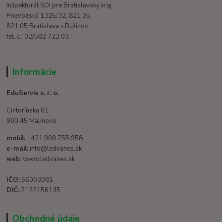
Inšpektorát SOI pre Bratislavský kraj
Prievozská 1325/32, 821 05
821 05 Bratislava - Ružinov
tel. č.: 02/582 722 03
Informácie
EduServis s. r. o.
Cintorínska 61
900 45 Malinovo
mobil:
+421 908 755 958
e-mail:
info@ledvanes.sk
web
: www.ledvanes.sk
IČO:
56003081
DIČ:
2122156135
Obchodné údaje