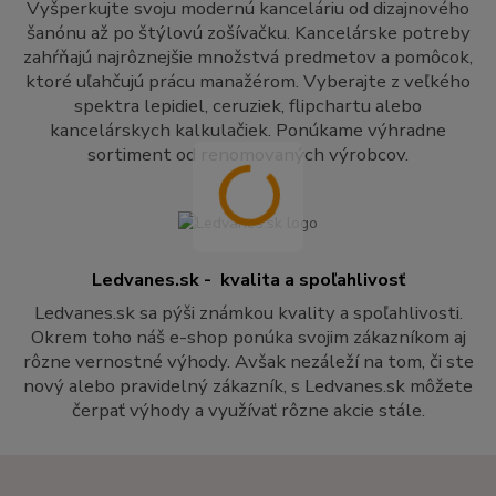
Vyšperkujte svoju modernú kanceláriu od dizajnového
šanónu až po štýlovú zošívačku. Kancelárske potreby
zahŕňajú najrôznejšie množstvá predmetov a pomôcok,
ktoré uľahčujú prácu manažérom. Vyberajte z veľkého
spektra lepidiel, ceruziek, flipchartu alebo
kancelárskych kalkulačiek. Ponúkame výhradne
sortiment od renomovaných výrobcov.
Ledvanes.sk - kvalita a spoľahlivosť
Ledvanes.sk sa pýši známkou kvality a spoľahlivosti.
Okrem toho náš e-shop ponúka svojim zákazníkom aj
rôzne vernostné výhody. Avšak nezáleží na tom, či ste
nový alebo pravidelný zákazník, s Ledvanes.sk môžete
čerpať výhody a využívať rôzne akcie stále.