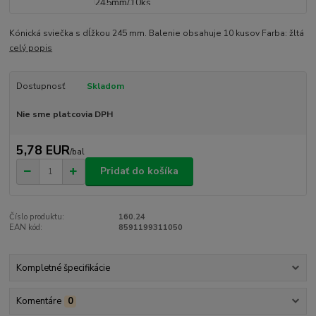
Kónická sviečka s dĺžkou 245 mm. Balenie obsahuje 10 kusov Farba: žltá
celý popis
Dostupnosť
Skladom
Nie sme platcovia DPH
5,78 EUR
/
bal
Pridať do košíka
Číslo produktu:
160.24
EAN kód:
8591199311050
Kompletné špecifikácie
Komentáre
0