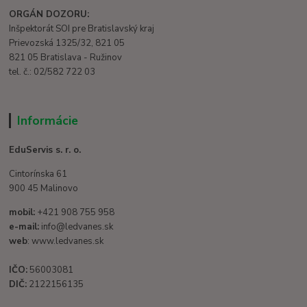
ORGÁN DOZORU:
Inšpektorát SOI pre Bratislavský kraj
Prievozská 1325/32, 821 05
821 05 Bratislava - Ružinov
tel. č.: 02/582 722 03
Informácie
EduServis s. r. o.
Cintorínska 61
900 45 Malinovo
mobil:
+421 908 755 958
e-mail:
info@ledvanes.sk
web
: www.ledvanes.sk
IČO:
56003081
DIČ:
2122156135