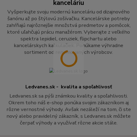
kanceláriu
Vyšperkujte svoju modernú kanceláriu od dizajnového
šanónu až po štýlovú zošívačku. Kancelárske potreby
zahŕňajú najrôznejšie množstvá predmetov a pomôcok,
ktoré uľahčujú prácu manažérom. Vyberajte z veľkého
spektra lepidiel, ceruziek, flipchartu alebo
kancelárskych kalkulačiek. Ponúkame výhradne
sortiment od renomovaných výrobcov.
Ledvanes.sk - kvalita a spoľahlivosť
Ledvanes.sk sa pýši známkou kvality a spoľahlivosti.
Okrem toho náš e-shop ponúka svojim zákazníkom aj
rôzne vernostné výhody. Avšak nezáleží na tom, či ste
nový alebo pravidelný zákazník, s Ledvanes.sk môžete
čerpať výhody a využívať rôzne akcie stále.