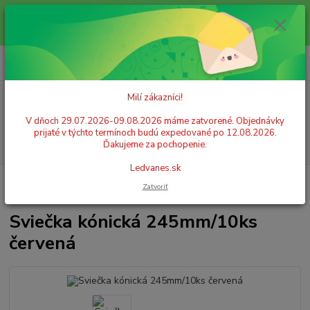
Milí zákazníci! V dňoch 29.07.2026-09.08.2026 máme zatvorené.
Objednávky prijaté v týchto termínoch budú expedované po 12.08.2026.
Ďakujeme za pochopenie. Ledvanes.sk
0
ks
+421 908 755 958
za
0,00 EUR
Po. - Pia. od 9:00 hod. - 16:00 hod.
Milí zákazníci!
Menu
V dňoch 29.07.2026-09.08.2026 máme zatvorené. Objednávky
prijaté v týchto termínoch budú expedované po 12.08.2026.
Hľadať
Ďakujeme za pochopenie.
Ledvanes.sk
Úvod
GASTRO POTREBY A PÁRTY
Sviečky
Sviečka kónická
Zatvoriť
245mm/10ks červená
Sviečka kónická 245mm/10ks
červená