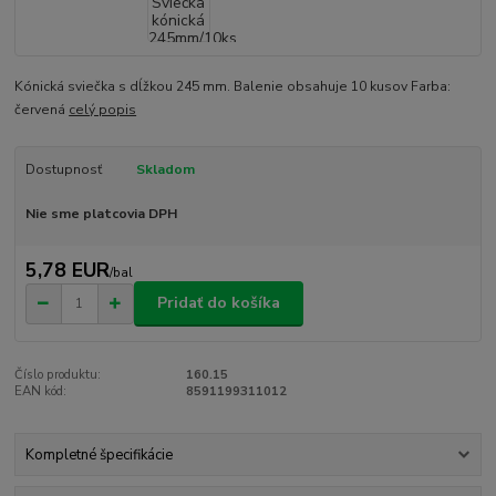
Kónická sviečka s dĺžkou 245 mm. Balenie obsahuje 10 kusov Farba:
červená
celý popis
Dostupnosť
Skladom
Nie sme platcovia DPH
5,78 EUR
/
bal
Pridať do košíka
Číslo produktu:
160.15
EAN kód:
8591199311012
Kompletné špecifikácie