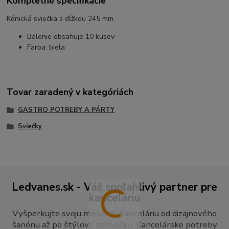
Kompletné špecifikácie
Kónická sviečka s dĺžkou 245 mm.
Balenie obsahuje 10 kusov
Farba: biela
Tovar zaradený v kategóriách
GASTRO POTREBY A PÁRTY
Sviečky
Ledvanes.sk - Váš spoľahlivý partner pre
kanceláriu
Vyšperkujte svoju modernú kanceláriu od dizajnového
šanónu až po štýlovú zošívačku. Kancelárske potreby