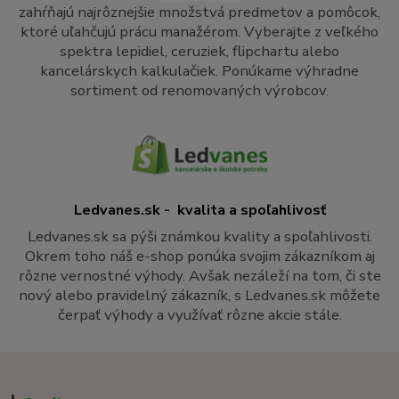
zahŕňajú najrôznejšie množstvá predmetov a pomôcok,
ktoré uľahčujú prácu manažérom. Vyberajte z veľkého
spektra lepidiel, ceruziek, flipchartu alebo
kancelárskych kalkulačiek. Ponúkame výhradne
sortiment od renomovaných výrobcov.
Ledvanes.sk - kvalita a spoľahlivosť
Ledvanes.sk sa pýši známkou kvality a spoľahlivosti.
Okrem toho náš e-shop ponúka svojim zákazníkom aj
rôzne vernostné výhody. Avšak nezáleží na tom, či ste
nový alebo pravidelný zákazník, s Ledvanes.sk môžete
čerpať výhody a využívať rôzne akcie stále.