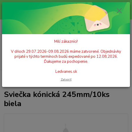
Milí zákazníci! V dňoch 29.07.2026-09.08.2026 máme zatvorené.
Objednávky prijaté v týchto termínoch budú expedované po 12.08.2026.
Ďakujeme za pochopenie. Ledvanes.sk
0
ks
+421 908 755 958
za
0,00 EUR
Po. - Pia. od 9:00 hod. - 16:00 hod.
Milí zákazníci!
Menu
V dňoch 29.07.2026-09.08.2026 máme zatvorené. Objednávky
prijaté v týchto termínoch budú expedované po 12.08.2026.
Hľadať
Ďakujeme za pochopenie.
Ledvanes.sk
Úvod
GASTRO POTREBY A PÁRTY
Sviečky
Sviečka kónická
Zatvoriť
245mm/10ks biela
Sviečka kónická 245mm/10ks
biela