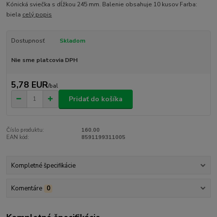
Kónická sviečka s dĺžkou 245 mm. Balenie obsahuje 10 kusov Farba:
biela
celý popis
Dostupnosť
Skladom
Nie sme platcovia DPH
5,78 EUR
/
bal
Pridať do košíka
Číslo produktu:
160.00
EAN kód:
8591199311005
Kompletné špecifikácie
Komentáre
0