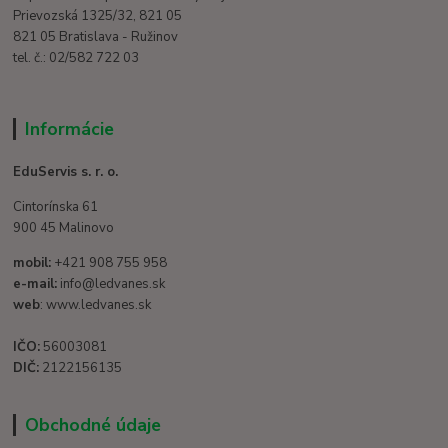
Prievozská 1325/32, 821 05
821 05 Bratislava - Ružinov
tel. č.: 02/582 722 03
Informácie
EduServis s. r. o.
Cintorínska 61
900 45 Malinovo
mobil:
+421 908 755 958
e-mail:
info@ledvanes.sk
web
: www.ledvanes.sk
IČO:
56003081
DIČ:
2122156135
Obchodné údaje