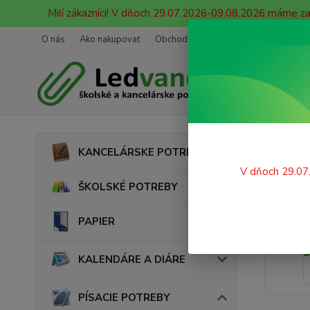
Milí zákazníci! V dňoch 29.07.2026-09.08.2026 máme z
O nás
Ako nakupovať
Obchodné podmienky
Ochrana oso
Úvod
KANCELÁRSKE POTREBY
Strú
V dňoch 29.07
ŠKOLSKÉ POTREBY
PAPIER
KALENDÁRE A DIÁRE
PÍSACIE POTREBY