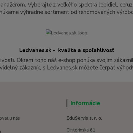
ažérom. Vyberajte z veľkého spektra lepidiel, ceruzie
núkame výhradne sortiment od renomovaných výrobc
Ledvanes.sk - kvalita a spoľahlivosť
livosti. Okrem toho náš e-shop ponúka svojim zákazní
videlný zákazník, s Ledvanes.sk môžete čerpať výhody
Informácie
ovať u nás
EduServis s. r. o.
Cintorínska 61
d