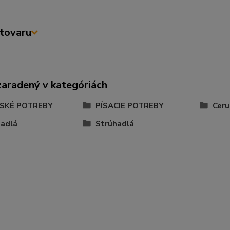
tovaru
zaradený v kategóriách
SKÉ POTREBY
PÍSACIE POTREBY
Ceru
hadlá
Strúhadlá