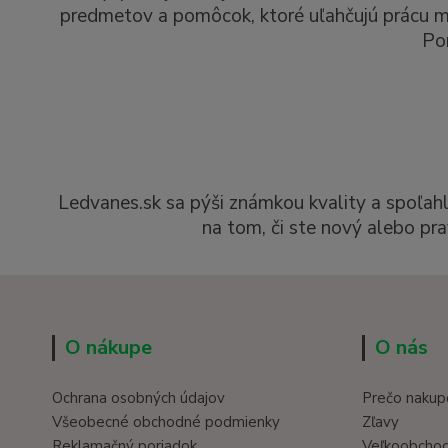
predmetov a pomôcok, ktoré uľahčujú prácu man
Po
Ledvanes.sk sa pýši známkou kvality a spoľah
na tom, či ste nový alebo pra
O nákupe
O nás
Ochrana osobných údajov
Prečo nakup
Všeobecné obchodné podmienky
Zľavy
Reklamačný poriadok
Veľkoobcho