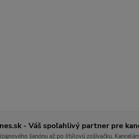
es.sk - Váš spoľahlivý partner pre kan
izajnového šanónu až po štýlovú zošívačku. Kancelár