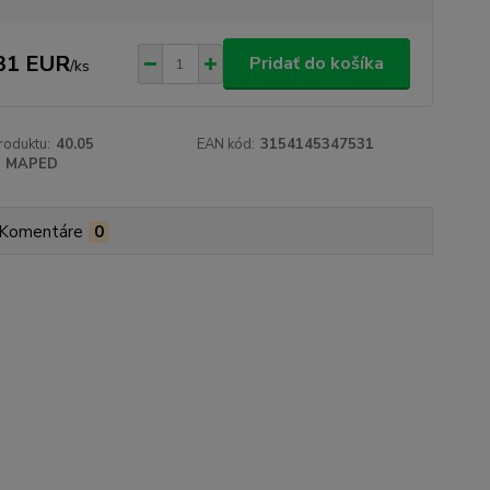
31 EUR
Pridať do košíka
/
ks
roduktu:
40.05
EAN kód:
3154145347531
MAPED
Komentáre
0