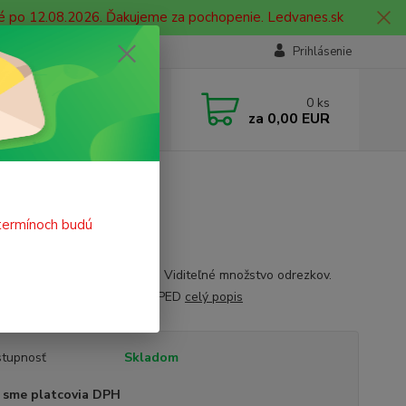
né po 12.08.2026. Ďakujeme za pochopenie. Ledvanes.sk
Prihlásenie
e si rady? Zavolajte.
0
ks
 908 755 958
za
0,00 EUR
ia. od 9:00 hod. - 16:00 hod.
Shaker
termínoch budú
vé strúhatko so zásobníkom. Viditeľné množstvo odrezkov.
vé telo 1 otvor Výrobca: MAPED
celý popis
tupnosť
Skladom
 sme platcovia DPH