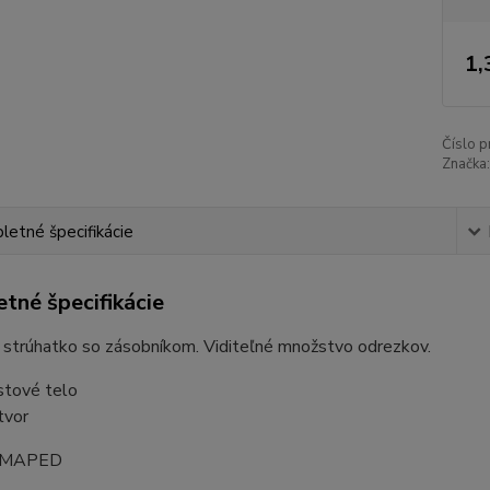
1,
Číslo p
Značka:
etné špecifikácie
tné špecifikácie
 strúhatko so zásobníkom. Viditeľné množstvo odrezkov.
stové telo
tvor
: MAPED