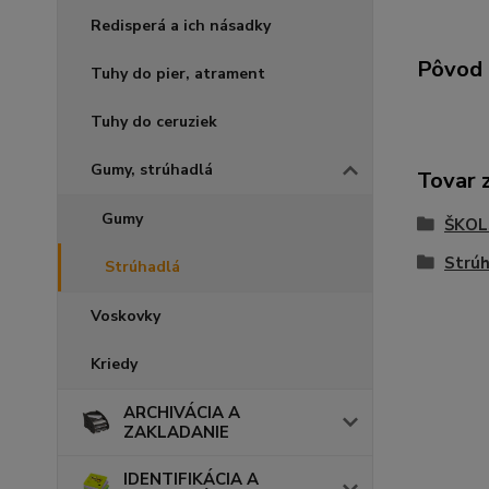
Redisperá a ich násadky
Pôvod 
Tuhy do pier, atrament
Tuhy do ceruziek
Gumy, strúhadlá
Tovar 
Gumy
ŠKOL
Strú
Strúhadlá
Voskovky
Kriedy
ARCHIVÁCIA A
ZAKLADANIE
IDENTIFIKÁCIA A