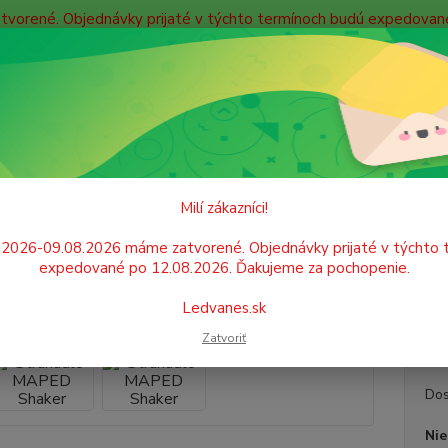
atvorené. Objednávky prijaté v týchto termínoch budú expedova
bných údajov
Doprava
Kontakty
Blog
Neviet
Hľadať
+421
Po. - P
PÍSACIE POTREBY
Gumy, strúhadlá
Strúhadlá
Strúhadlo MAPED 
Milí zákazníci!
hadlo MAPED Shaker
.2026-09.08.2026 máme zatvorené. Objednávky prijaté v týchto 
expedované po 12.08.2026. Ďakujeme za pochopenie.
Plasto
Ledvanes.sk
plasto
Zatvoriť
Dos
Nie