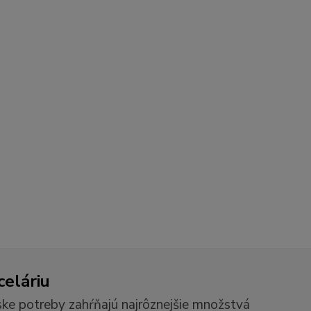
celáriu
ske potreby zahŕňajú najrôznejšie množstvá