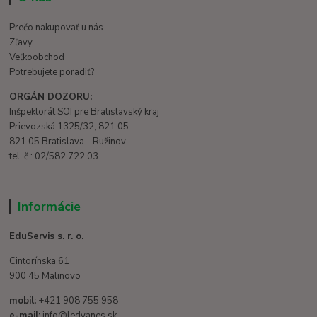
Prečo nakupovať u nás
Zľavy
Veľkoobchod
Potrebujete poradiť?
ORGÁN DOZORU:
Inšpektorát SOI pre Bratislavský kraj
Prievozská 1325/32, 821 05
821 05 Bratislava - Ružinov
tel. č.: 02/582 722 03
Informácie
EduServis s. r. o.
Cintorínska 61
900 45 Malinovo
mobil:
+421 908 755 958
e-mail:
info@ledvanes.sk