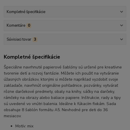
Kompletné špecifikácie
Komentáre
0
Súvisiaci tovar
3
Kompletné špecifikácie
Špeciálne navrhnuté papierové šablóny sú určené pre kreatívne
tvorenie detí a rozvoj fantázie. Môžete ich použiť na vytváranie
úžasných obrázkov, ktorými si môžete napríklad vyzdobiť svoje
zakladače, navrhnúť originálne pohľadnice, pozvánky, vytvárať
rôzne darčekové predmety, obaly na knihy, sáčky na darčeky,
rámčeky na obrazy alebo baliace papiere. Inštrukcie, rady a tipy
sú uvedené vo vnútri balenia. Ideálne k fúkacím fixkám. Sada
obsahuje 8 šablón formátu A5. Nevhodné pre deti do 36
mesiacov.
Motív: mix