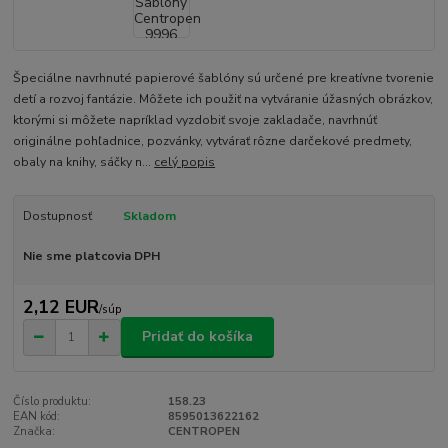
Špeciálne navrhnuté papierové šablóny sú určené pre kreatívne tvorenie
detí a rozvoj fantázie. Môžete ich použiť na vytváranie úžasných obrázkov,
ktorými si môžete napríklad vyzdobiť svoje zakladače, navrhnúť
originálne pohľadnice, pozvánky, vytvárať rôzne darčekové predmety,
obaly na knihy, sáčky n...
celý popis
Dostupnosť
Skladom
Nie sme platcovia DPH
2,12 EUR
/
súp
Pridať do košíka
Číslo produktu:
158.23
EAN kód:
8595013622162
Značka:
CENTROPEN