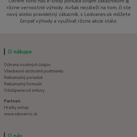
Okrem toho náš e-shop ponúka svojim zákazníkom aj
rôzne vernostné výhody. Avšak nezáleží na tom, či ste
nový alebo pravidelný zákazník, s Ledvanes.sk môžete
čerpať výhody a využívať rôzne akcie stále.
O nákupe
Ochrana osobných údajov
Všeobecné obchodné podmienky
Reklamačný poriadok
Reklamačný formulár
Odstúpenie od zmluvy
Partneri
Hračky eshop
www.eduservis.sk
O nás