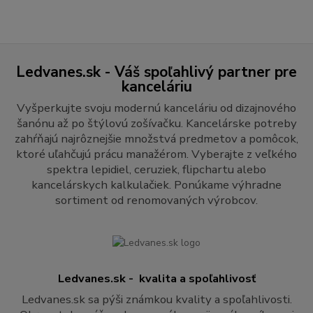
Ledvanes.sk - Váš spoľahlivý partner pre
kanceláriu
Vyšperkujte svoju modernú kanceláriu od dizajnového
šanónu až po štýlovú zošívačku. Kancelárske potreby
zahŕňajú najrôznejšie množstvá predmetov a pomôcok,
ktoré uľahčujú prácu manažérom. Vyberajte z veľkého
spektra lepidiel, ceruziek, flipchartu alebo
kancelárskych kalkulačiek. Ponúkame výhradne
sortiment od renomovaných výrobcov.
Ledvanes.sk - kvalita a spoľahlivosť
Ledvanes.sk sa pýši známkou kvality a spoľahlivosti.