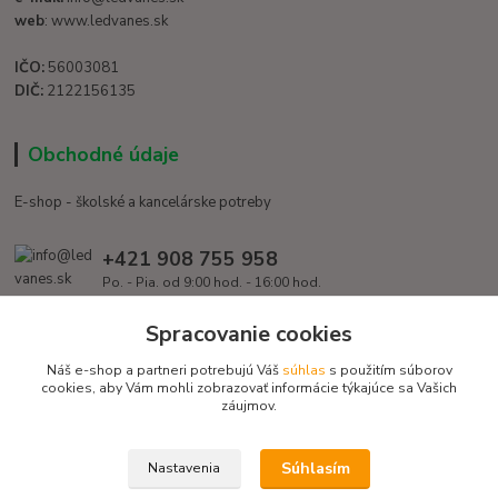
web
: www.ledvanes.sk
IČO:
56003081
DIČ:
2122156135
Obchodné údaje
E-shop - školské a kancelárske potreby
+421 908 755 958
Po. - Pia. od 9:00 hod. - 16:00 hod.
info@ledvanes.sk
Spracovanie cookies
Náš e-shop a partneri potrebujú Váš
súhlas
s použitím súborov
cookies, aby Vám mohli zobrazovať informácie týkajúce sa Vašich
záujmov.
Súhlasím
Nastavenia
Copyright © 2016 EduServis s. r. o. - Všetky práva vyhradené / Design