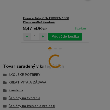
Fúkacie fixky CENTROPEN 1500
Popisovač 
Dinosaur/5+1 farebné
tabuľky čier
8,47 EUR
0,66 EU
Skladom
/
súp
Pridať do košíka
Tovar zaradený v kategóriách
ŠKOLSKÉ POTREBY
KREATIVITA A ZÁBAVA
Kreslenie
Šablóny na tvorenie
Šablóny na kreslenie pre deti