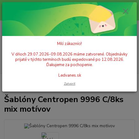
Milí zákazníci! V dňoch 29.07.2026-09.08.2026 máme zatvorené.
Objednávky prijaté v týchto termínoch budú expedované po 12.08.2026.
Ďakujeme za pochopenie. Ledvanes.sk
0
ks
+421 908 755 958
za
0,00 EUR
Po. - Pia. od 9:00 hod. - 16:00 hod.
Milí zákazníci!
Menu
V dňoch 29.07.2026-09.08.2026 máme zatvorené. Objednávky
prijaté v týchto termínoch budú expedované po 12.08.2026.
Hľadať
Ďakujeme za pochopenie.
Ledvanes.sk
Úvod
KREATIVITA A ZÁBAVA
Šablóny na tvorenie
Šablóny
Zatvoriť
Centropen 9996 C/8ks mix motívov
Šablóny Centropen 9996 C/8ks
mix motívov