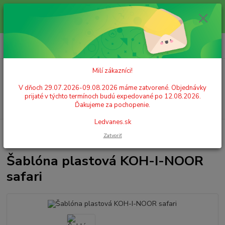
Milí zákazníci! V dňoch 29.07.2026-09.08.2026 máme zatvorené.
Objednávky prijaté v týchto termínoch budú expedované po 12.08.2026.
Ďakujeme za pochopenie. Ledvanes.sk
0
ks
+421 908 755 958
za
0,00 EUR
Po. - Pia. od 9:00 hod. - 16:00 hod.
Milí zákazníci!
Menu
V dňoch 29.07.2026-09.08.2026 máme zatvorené. Objednávky
prijaté v týchto termínoch budú expedované po 12.08.2026.
Hľadať
Ďakujeme za pochopenie.
Ledvanes.sk
Úvod
KREATIVITA A ZÁBAVA
Šablóny na tvorenie
Šablóna plastová
Zatvoriť
KOH-I-NOOR safari
Šablóna plastová KOH-I-NOOR
safari