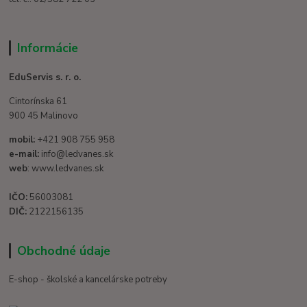
Informácie
EduServis s. r. o.
Cintorínska 61
900 45 Malinovo
mobil:
+421 908 755 958
e-mail:
info@ledvanes.sk
web
: www.ledvanes.sk
IČO:
56003081
DIČ:
2122156135
Obchodné údaje
E-shop - školské a kancelárske potreby