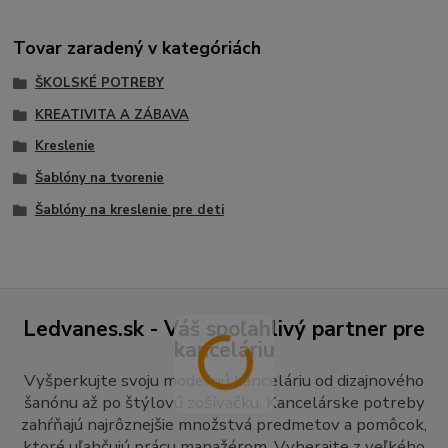
Tovar zaradený v kategóriách
ŠKOLSKÉ POTREBY
KREATIVITA A ZÁBAVA
Kreslenie
Šablóny na tvorenie
Šablóny na kreslenie pre deti
Ledvanes.sk - Váš spoľahlivý partner pre
kanceláriu
Vyšperkujte svoju modernú kanceláriu od dizajnového
šanónu až po štýlovú zošívačku. Kancelárske potreby
zahŕňajú najrôznejšie množstvá predmetov a pomôcok,
ktoré uľahčujú prácu manažérom. Vyberajte z veľkého