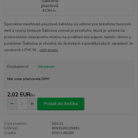
Špeciálne navrhnuté plastové šablóny sú určené pre kreatívne tvorenie
detí a rozvoj fantázie Šablóna zvierat je predloha, ktorá je určená na
prekreslenie zvieracieho motívu na podklad ako papier, kartón, drevo a
podobne. Šablóna je vhodná do školských a predškolských zariadení. Je
vyrobená z PVC M...
celý popis
Dostupnosť
Skladom
Nie sme platcovia DPH
2,02 EUR
/
ks
Pridať do košíka
Číslo produktu:
204.11
EAN kód:
8593539139881
Značka:
KOH-I-NOOR