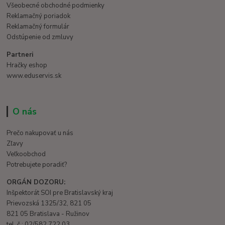
Všeobecné obchodné podmienky
Reklamačný poriadok
Reklamačný formulár
Odstúpenie od zmluvy
Partneri
Hračky eshop
www.eduservis.sk
O nás
Prečo nakupovať u nás
Zľavy
Veľkoobchod
Potrebujete poradiť?
ORGÁN DOZORU:
Inšpektorát SOI pre Bratislavský kraj
Prievozská 1325/32, 821 05
821 05 Bratislava - Ružinov
tel. č.: 02/582 722 03