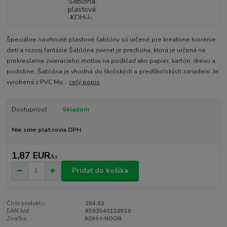
Špeciálne navrhnuté plastové šablóny sú určené pre kreatívne tvorenie
detí a rozvoj fantázie Šablóna zvierat je predloha, ktorá je určená na
prekreslenie zvieracieho motívu na podklad ako papier, kartón, drevo a
podobne. Šablóna je vhodná do školských a predškolských zariadení. Je
vyrobená z PVC Mo...
celý popis
Dostupnosť
Skladom
Nie sme platcovia DPH
1,87 EUR
/
ks
Pridať do košíka
Číslo produktu:
204.02
EAN kód:
8593540110510
Značka:
KOH-I-NOOR