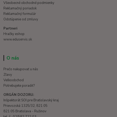
Všeobecné obchodné podmienky
Reklamačný poriadok
Reklamačný formulár
Odstúpenie od zmluvy
Partneri
Hračky eshop
www.eduservis.sk
O nás
Prečo nakupovať u nás
Zľavy
Veľkoobchod
Potrebujete poradiť?
ORGÁN DOZORU:
Inšpektorát SOI pre Bratislavský kraj
Prievozská 1325/32, 821 05
821 05 Bratislava - Ružinov
tel. č.: 02/582 722 03