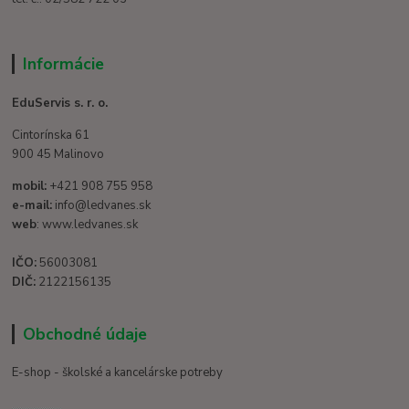
Informácie
EduServis s. r. o.
Cintorínska 61
900 45 Malinovo
mobil:
+421 908 755 958
e-mail:
info@ledvanes.sk
web
: www.ledvanes.sk
IČO:
56003081
DIČ:
2122156135
Obchodné údaje
E-shop - školské a kancelárske potreby