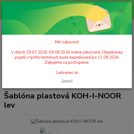
Milí zákazníci! V dňoch 29.07.2026-09.08.2026 máme zatvorené.
Objednávky prijaté v týchto termínoch budú expedované po 12.08.2026.
Ďakujeme za pochopenie. Ledvanes.sk
0
ks
+421 908 755 958
za
0,00 EUR
Po. - Pia. od 9:00 hod. - 16:00 hod.
Milí zákazníci!
Menu
V dňoch 29.07.2026-09.08.2026 máme zatvorené. Objednávky
prijaté v týchto termínoch budú expedované po 12.08.2026.
Hľadať
Ďakujeme za pochopenie.
Ledvanes.sk
Úvod
KREATIVITA A ZÁBAVA
Šablóny na tvorenie
Šablóna plastová
Zatvoriť
KOH-I-NOOR lev
Šablóna plastová KOH-I-NOOR
lev