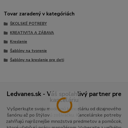
Tovar zaradený v kategóriách
ŠKOLSKÉ POTREBY
KREATIVITA A ZÁBAVA
Kreslenie
Šablóny na tvorenie
Šablóny na kreslenie pre deti
Ledvanes.sk - Váš spoľahlivý partner pre
kanceláriu
Vyšperkujte svoju modernú kanceláriu od dizajnového
šanónu až po štýlovú zošívačku. Kancelárske potreby
zahŕňajú najrôznejšie množstvá predmetov a pomôcok,
ktoré uľahčujú prácu manažérom. Vyberajte z veľkého