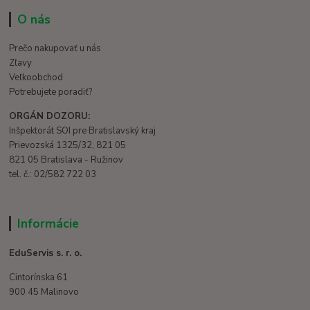
O nás
Prečo nakupovať u nás
Zľavy
Veľkoobchod
Potrebujete poradiť?
ORGÁN DOZORU:
Inšpektorát SOI pre Bratislavský kraj
Prievozská 1325/32, 821 05
821 05 Bratislava - Ružinov
tel. č.: 02/582 722 03
Informácie
EduServis s. r. o.
Cintorínska 61
900 45 Malinovo