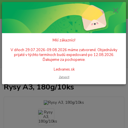
Milí zákazníci! V dňoch 29.07.2026-09.08.2026 máme zatvorené.
Objednávky prijaté v týchto termínoch budú expedované po 12.08.2026.
Ďakujeme za pochopenie. Ledvanes.sk
0
ks
+421 908 755 958
za
0,00 EUR
Po. - Pia. od 9:00 hod. - 16:00 hod.
Milí zákazníci!
Menu
V dňoch 29.07.2026-09.08.2026 máme zatvorené. Objednávky
prijaté v týchto termínoch budú expedované po 12.08.2026.
Hľadať
Ďakujeme za pochopenie.
Ledvanes.sk
Úvod
PAPIER
Výkresy, skicáre, rysy
Rysy A3, 180g/10ks
Zatvoriť
Rysy A3, 180g/10ks