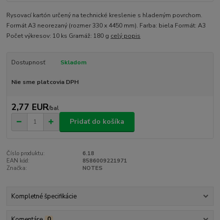
Rysovací kartón určený na technické kreslenie s hladeným povrchom.
Formát A3 neorezaný (rozmer 330 x 4450 mm). Farba: biela Formát: A3
Počet výkresov: 10 ks Gramáž: 180 g
celý popis
Dostupnosť
Skladom
Nie sme platcovia DPH
2,77 EUR
/
bal
Pridať do košíka
Číslo produktu:
6.18
EAN kód:
8586009221971
Značka:
NOTES
Kompletné špecifikácie
Komentáre
0