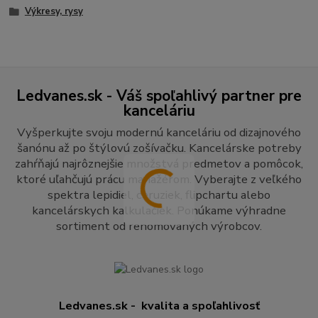
Výkresy, rysy
Ledvanes.sk - Váš spoľahlivý partner pre
kanceláriu
Vyšperkujte svoju modernú kanceláriu od dizajnového
šanónu až po štýlovú zošívačku. Kancelárske potreby
zahŕňajú najrôznejšie množstvá predmetov a pomôcok,
ktoré uľahčujú prácu manažérom. Vyberajte z veľkého
spektra lepidiel, ceruziek, flipchartu alebo
kancelárskych kalkulačiek. Ponúkame výhradne
sortiment od renomovaných výrobcov.
Ledvanes.sk - kvalita a spoľahlivosť