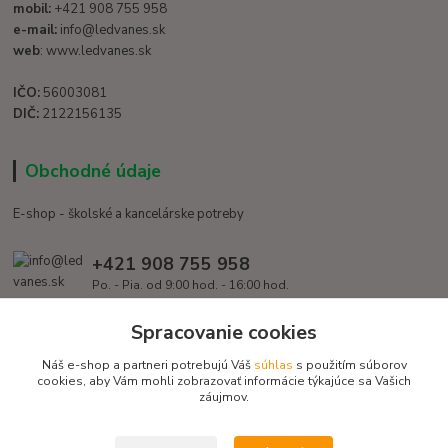
mobil:
+421 908 755 958
e-mail:
info@ledvanes.sk
web
: www.ledvanes.sk
IČO:
56003081
DIČ:
2122156135
Obchodné údaje
E-shop - školské a kancelárske potreby
+421 908 755 958
Po. - Pia. od 9:00 hod. - 16:00 hod.
info@ledvanes.sk
Spracovanie cookies
Náš e-shop a partneri potrebujú Váš
súhlas
s použitím súborov
cookies, aby Vám mohli zobrazovať informácie týkajúce sa Vašich
záujmov.