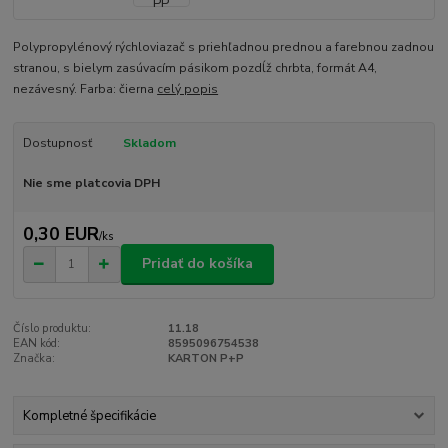
Polypropylénový rýchloviazač s priehľadnou prednou a farebnou zadnou
stranou, s bielym zasúvacím pásikom pozdĺž chrbta, formát A4,
nezávesný. Farba: čierna
celý popis
Dostupnosť
Skladom
Nie sme platcovia DPH
0,30 EUR
/
ks
Pridať do košíka
Číslo produktu:
11.18
EAN kód:
8595096754538
Značka:
KARTON P+P
Kompletné špecifikácie