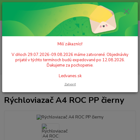
Milí zákazníci! V dňoch 29.07.2026-09.08.2026 máme zatvorené.
Objednávky prijaté v týchto termínoch budú expedované po 12.08.2026.
Ďakujeme za pochopenie. Ledvanes.sk
0
ks
+421 908 755 958
za
0,00 EUR
Po. - Pia. od 9:00 hod. - 16:00 hod.
Milí zákazníci!
Menu
V dňoch 29.07.2026-09.08.2026 máme zatvorené. Objednávky
prijaté v týchto termínoch budú expedované po 12.08.2026.
Hľadať
Ďakujeme za pochopenie.
Ledvanes.sk
Úvod
ARCHIVÁCIA A ZAKLADANIE
Rýchloviazače
Plastové
Zatvoriť
rýchloviazače
Rýchloviazač A4 ROC PP čierny
Rýchloviazač A4 ROC PP čierny