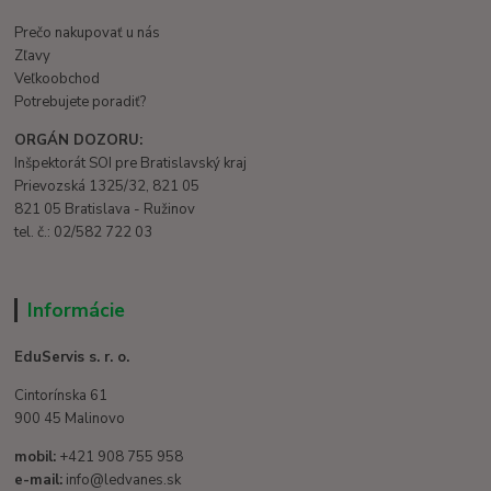
Prečo nakupovať u nás
Zľavy
Veľkoobchod
Potrebujete poradiť?
ORGÁN DOZORU:
Inšpektorát SOI pre Bratislavský kraj
Prievozská 1325/32, 821 05
821 05 Bratislava - Ružinov
tel. č.: 02/582 722 03
Informácie
EduServis s. r. o.
Cintorínska 61
900 45 Malinovo
mobil:
+421 908 755 958
e-mail:
info@ledvanes.sk