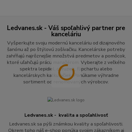
Ledvanes.sk - Váš spoľahlivý partner pre
kanceláriu
Vyšperkujte svoju modernú kanceláriu od dizajnového
šanónu až po štýlovú zošívačku. Kancelárske potreby
zahŕňajú najrôznejšie množstvá predmetov a pomôcok,
ktoré uľahčujú prácu manažérom. Vyberajte z veľkého
spektra lepidiel, ceruziek, flipchartu alebo
kancelárskych kalkulačiek. Ponúkame výhradne
sortiment od renomovaných výrobcov.
Ledvanes.sk - kvalita a spoľahlivosť
Ledvanes.sk sa pýši známkou kvality a spoľahlivosti.
Okrem toho náš e-shop ponúka svojim zákazníkom aj