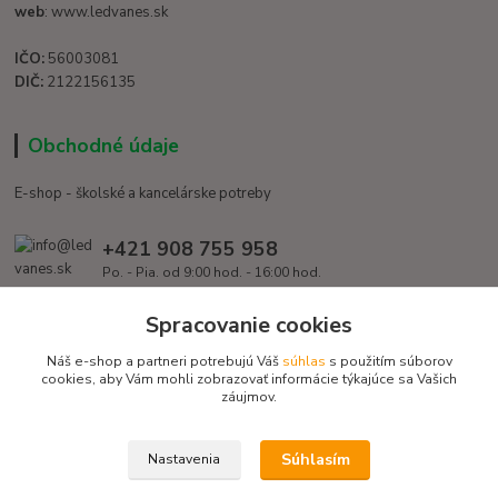
web
: www.ledvanes.sk
IČO:
56003081
DIČ:
2122156135
Obchodné údaje
E-shop - školské a kancelárske potreby
+421 908 755 958
Po. - Pia. od 9:00 hod. - 16:00 hod.
info@ledvanes.sk
Spracovanie cookies
Náš e-shop a partneri potrebujú Váš
súhlas
s použitím súborov
cookies, aby Vám mohli zobrazovať informácie týkajúce sa Vašich
záujmov.
Súhlasím
Nastavenia
Copyright © 2016 EduServis s. r. o. - Všetky práva vyhradené / Design
EduServis