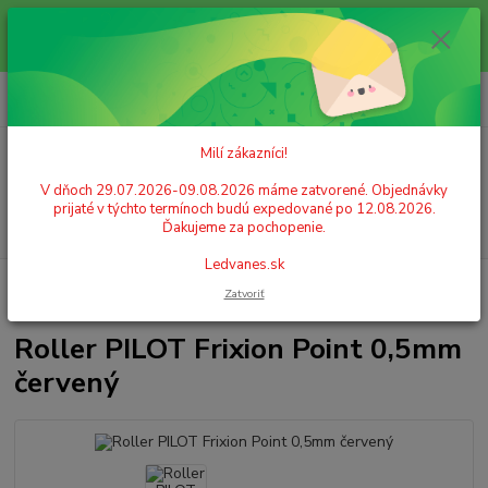
Milí zákazníci! V dňoch 29.07.2026-09.08.2026 máme zatvorené.
Objednávky prijaté v týchto termínoch budú expedované po 12.08.2026.
Ďakujeme za pochopenie. Ledvanes.sk
0
ks
+421 908 755 958
za
0,00 EUR
Po. - Pia. od 9:00 hod. - 16:00 hod.
Milí zákazníci!
Menu
V dňoch 29.07.2026-09.08.2026 máme zatvorené. Objednávky
prijaté v týchto termínoch budú expedované po 12.08.2026.
Hľadať
Ďakujeme za pochopenie.
Ledvanes.sk
Úvod
ŠKOLSKÉ POTREBY
Písanie
Pilot perá
Roller PILOT Frixion
Zatvoriť
Point 0,5mm červený
Roller PILOT Frixion Point 0,5mm
červený