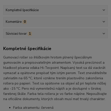
Kompletné špecifikácie
Komentáre
0
Súvisiaci tovar
1
Kompletné špecifikácie
Gumovací roller so ihličkovým hrotom plnený špeciálnym
gumovacím a prepisovateľným atramentom. Vysoká precíznosť a
hladkosť písania vďaka Hi-Tecpoint. Napísaný text sa dá viackrát
vymazať a opätovne prepísať tým istým perom. Text zneviditeľníte
zahriatím na 65 °C, ktoré vznikne trením plastového zakončenia
rollera po papieri. Text sa opätovne sa objaví až pri teplote nižšej
ako -15 °C. Pero má vymeniteľnú náplň a je dostupné v širokej
farebnej škále. Farba tela rollera je vo farbe náplne. Nepoužívajte
na oficiálne dokumenty, ktorých obsah musí mať trvalý charakter.
Farba atramentu: červená