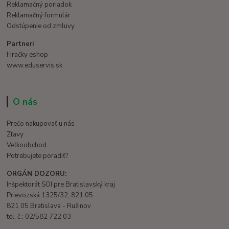
Reklamačný poriadok
Reklamačný formulár
Odstúpenie od zmluvy
Partneri
Hračky eshop
www.eduservis.sk
O nás
Prečo nakupovať u nás
Zľavy
Veľkoobchod
Potrebujete poradiť?
ORGÁN DOZORU:
Inšpektorát SOI pre Bratislavský kraj
Prievozská 1325/32, 821 05
821 05 Bratislava - Ružinov
tel. č.: 02/582 722 03