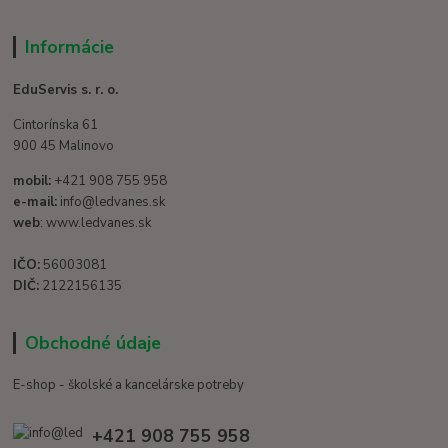
Informácie
EduServis s. r. o.
Cintorínska 61
900 45 Malinovo
mobil:
+421 908 755 958
e-mail:
info@ledvanes.sk
web
: www.ledvanes.sk
IČO:
56003081
DIČ:
2122156135
Obchodné údaje
E-shop - školské a kancelárske potreby
+421 908 755 958