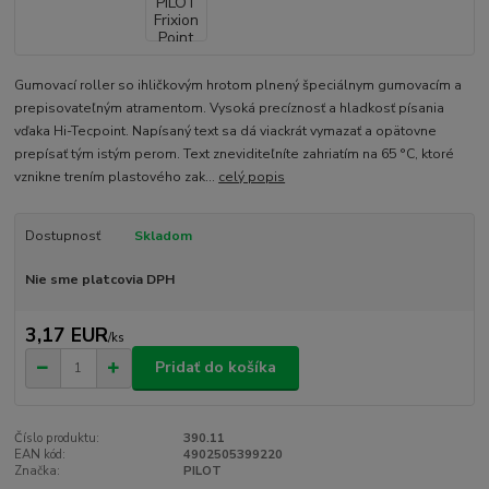
Gumovací roller so ihličkovým hrotom plnený špeciálnym gumovacím a
prepisovateľným atramentom. Vysoká precíznosť a hladkosť písania
vďaka Hi-Tecpoint. Napísaný text sa dá viackrát vymazať a opätovne
prepísať tým istým perom. Text zneviditeľníte zahriatím na 65 °C, ktoré
vznikne trením plastového zak...
celý popis
Dostupnosť
Skladom
Nie sme platcovia DPH
3,17 EUR
/
ks
Pridať do košíka
Číslo produktu:
390.11
EAN kód:
4902505399220
Značka:
PILOT