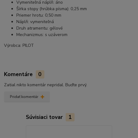
Vymeniteľná náplň: áno
Šírka stopy (hrúbka písma): 0,25 mm
Priemer hrotu: 0,50 mm
Náplň: vymeniteľná
Druh atramentu: gélové
Mechanizmus: s uzáverom
Výrobca: PILOT
Komentáre
0
Zatial nikto komentár nepridal. Buďte prvý.
Pridať komentár
Súvisiaci tovar
1