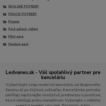
ŠKOLSKÉ POTREBY
PÍSACIE POTREBY
Písanie
Perá gélové, rollery
Pilot perá
Farebné perá
Ledvanes.sk - Váš spoľahlivý partner pre
kanceláriu
Vyšperkujte svoju modernú kanceláriu od dizajnového
šanónu až po štýlovú zošívačku. Kancelárske potreby
zahŕňajú najrôznejšie množstvá predmetov a pomôcok,
ktoré uľahčujú prácu manažérom. Vyberajte z veľkého
spektra lepidiel, ceruziek, flipchartu alebo