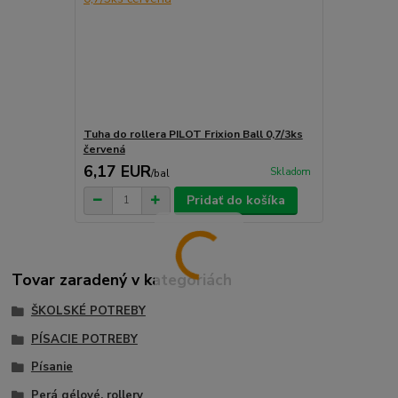
Tuha do rollera PILOT Frixion Ball 0,7/3ks
červená
6,17 EUR
Skladom
/
bal
Pridať do košíka
Tovar zaradený v kategóriách
ŠKOLSKÉ POTREBY
PÍSACIE POTREBY
Písanie
Perá gélové, rollery