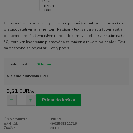
Gumovací roller so stredným hrotom plnený špeciálnym gumovacím a
prepisovateľným atramentom. Napísaný text sa dá viackrát vymazať a
opätovne prepísať tým istým perom. Text zneviditeľníte zahriatím na 65
°C, ktoré vznikne trením plastového zakončenia rollera po papieri. Text
sa opätovne sa objaví až ...
celý popis
Dostupnosť
Skladom
Nie sme platcovia DPH
3,51 EUR
/
ks
Pridať do košíka
Číslo produktu:
390.19
EAN kód:
4902505322716
Značka:
PILOT