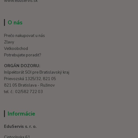
www.eduservis.sk
O nás
Prečo nakupovať u nás
Zľavy
Veľkoobchod
Potrebujete poradiť?
ORGÁN DOZORU:
Inšpektorát SOI pre Bratislavský kraj
Prievozská 1325/32, 821 05
821 05 Bratislava - Ružinov
tel. č.: 02/582 722 03
Informácie
EduServis s. r. o.
Cintorínska 61