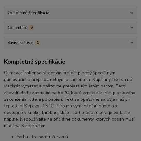
Kompletné špecifikácie
Komentáre
0
Súvisiaci tovar
1
Kompletné špecifikácie
Gumovací roller so stredným hrotom plnený špeciálnym
gumovacím a prepisovateľným atramentom. Napísaný text sa dá
viackrát vymazať a opätovne prepísať tým istým perom. Text
zneviditeľníte zahriatím na 65 °C, ktoré vznikne trením plastového
zakončenia rollera po papieri. Text sa opätovne sa objaví až pri
teplote nižšej ako -15 °C. Pero má vymeniteľnú náplň a je
dostupné v širokej farebnej škále. Farba tela rollera je vo farbe
náplne. Nepoužívajte na oficiálne dokumenty, ktorých obsah musí
mať trvalý charakter.
Farba atramentu: červená