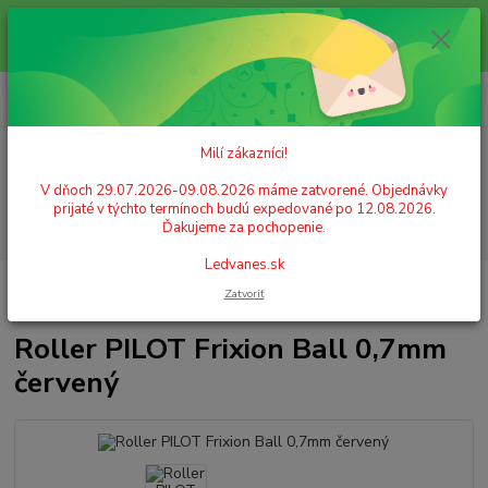
Milí zákazníci! V dňoch 29.07.2026-09.08.2026 máme zatvorené.
Objednávky prijaté v týchto termínoch budú expedované po 12.08.2026.
Ďakujeme za pochopenie. Ledvanes.sk
0
ks
+421 908 755 958
za
0,00 EUR
Po. - Pia. od 9:00 hod. - 16:00 hod.
Milí zákazníci!
Menu
V dňoch 29.07.2026-09.08.2026 máme zatvorené. Objednávky
prijaté v týchto termínoch budú expedované po 12.08.2026.
Hľadať
Ďakujeme za pochopenie.
Ledvanes.sk
Úvod
ŠKOLSKÉ POTREBY
Písanie
Pilot perá
Roller PILOT Frixion
Zatvoriť
Ball 0,7mm červený
Roller PILOT Frixion Ball 0,7mm
červený