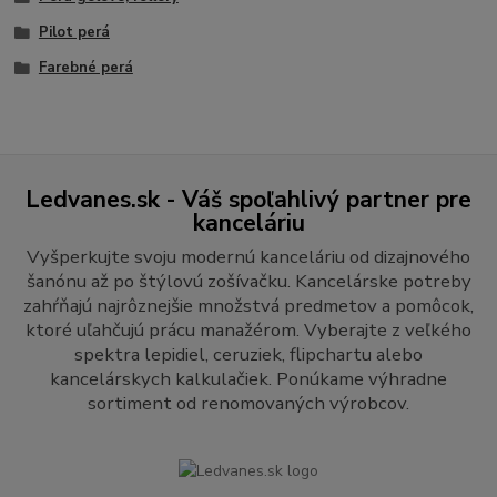
Pilot perá
Farebné perá
Ledvanes.sk - Váš spoľahlivý partner pre
kanceláriu
Vyšperkujte svoju modernú kanceláriu od dizajnového
šanónu až po štýlovú zošívačku. Kancelárske potreby
zahŕňajú najrôznejšie množstvá predmetov a pomôcok,
ktoré uľahčujú prácu manažérom. Vyberajte z veľkého
spektra lepidiel, ceruziek, flipchartu alebo
kancelárskych kalkulačiek. Ponúkame výhradne
sortiment od renomovaných výrobcov.