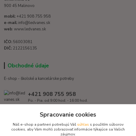
900 45 Malinovo
mobil:
+421 908 755 958
e-mail:
info@ledvanes.sk
web
: www.ledvanes.sk
IČO:
56003081
DIČ:
2122156135
Obchodné údaje
E-shop - školské a kancelárske potreby
+421 908 755 958
Po. - Pia. od 9:00 hod. - 16:00 hod.
info@ledvanes.sk
Spracovanie cookies
Náš e-shop a partneri potrebujú Váš
súhlas
s použitím súborov
cookies, aby Vám mohli zobrazovať informácie týkajúce sa Vašich
záujmov.