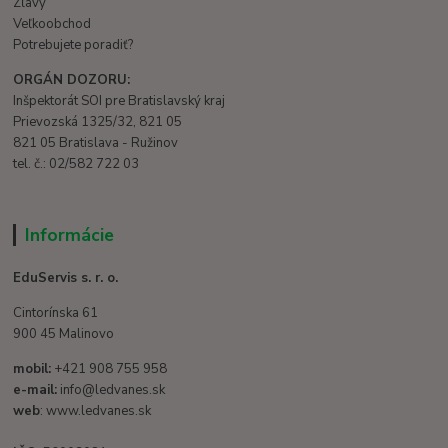
Zľavy
Veľkoobchod
Potrebujete poradiť?
ORGÁN DOZORU:
Inšpektorát SOI pre Bratislavský kraj
Prievozská 1325/32, 821 05
821 05 Bratislava - Ružinov
tel. č.: 02/582 722 03
Informácie
EduServis s. r. o.
Cintorínska 61
900 45 Malinovo
mobil:
+421 908 755 958
e-mail:
info@ledvanes.sk
web
: www.ledvanes.sk