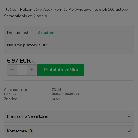
Tlačivo - Reklamačný lístok. Formát: A5 Vyhotovenie: blok 100-listový
Samopriepis
celý popis
Dostupnosť
Skladom
Nie sme platcovia DPH
6,97 EUR
/
ks
Pridať do košíka
Číslo produktu:
73.14
EAN kód:
8585008949879
Značka:
ŠEVT
Kompletné špecifikácie
Komentáre
0