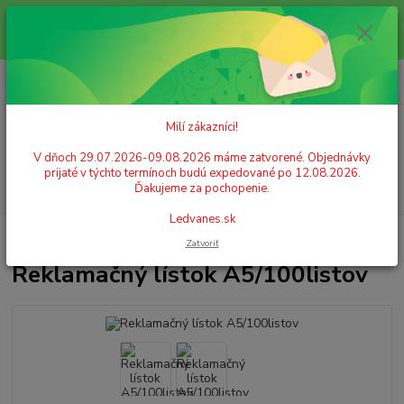
Milí zákazníci! V dňoch 29.07.2026-09.08.2026 máme zatvorené.
Objednávky prijaté v týchto termínoch budú expedované po 12.08.2026.
Ďakujeme za pochopenie. Ledvanes.sk
0
ks
+421 908 755 958
za
0,00 EUR
Po. - Pia. od 9:00 hod. - 16:00 hod.
Milí zákazníci!
Menu
V dňoch 29.07.2026-09.08.2026 máme zatvorené. Objednávky
prijaté v týchto termínoch budú expedované po 12.08.2026.
Hľadať
Ďakujeme za pochopenie.
Ledvanes.sk
Úvod
PAPIER
Tlačivá
Reklamačný lístok A5/100listov
Zatvoriť
Reklamačný lístok A5/100listov