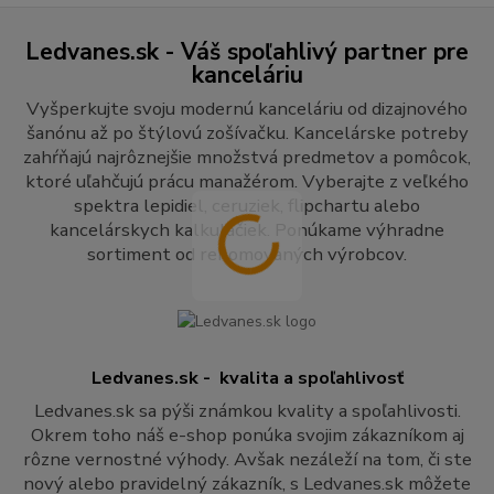
Ledvanes.sk - Váš spoľahlivý partner pre
kanceláriu
Vyšperkujte svoju modernú kanceláriu od dizajnového
šanónu až po štýlovú zošívačku. Kancelárske potreby
zahŕňajú najrôznejšie množstvá predmetov a pomôcok,
ktoré uľahčujú prácu manažérom. Vyberajte z veľkého
spektra lepidiel, ceruziek, flipchartu alebo
kancelárskych kalkulačiek. Ponúkame výhradne
sortiment od renomovaných výrobcov.
Ledvanes.sk - kvalita a spoľahlivosť
Ledvanes.sk sa pýši známkou kvality a spoľahlivosti.
Okrem toho náš e-shop ponúka svojim zákazníkom aj
rôzne vernostné výhody. Avšak nezáleží na tom, či ste
nový alebo pravidelný zákazník, s Ledvanes.sk môžete