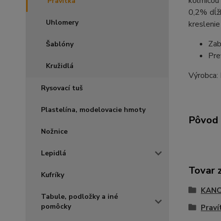
kolmicou
Pravítka
0,2% dĺžk
Uhlomery
kreslenie 
Zab
Šablóny
Pre
Kružidlá
Výrobca
Rysovací tuš
Plastelína, modelovacie hmoty
Pôvod 
Nožnice
Lepidlá
Tovar 
Kufríky
KANC
Tabule, podložky a iné
pomôcky
Praví