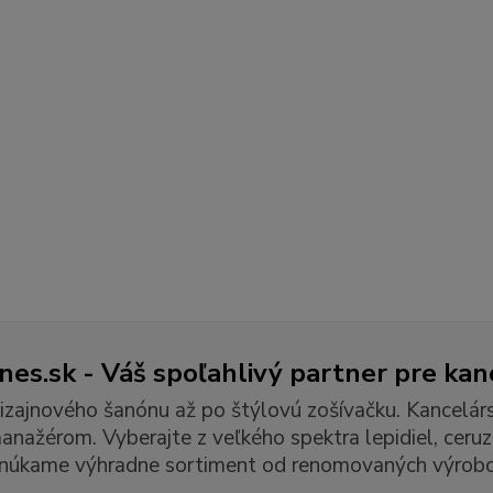
es.sk - Váš spoľahlivý partner pre kan
izajnového šanónu až po štýlovú zošívačku. Kancelár
ažérom. Vyberajte z veľkého spektra lepidiel, ceruzie
núkame výhradne sortiment od renomovaných výrobc