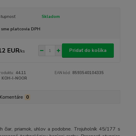
tupnosť
Skladom
 sme platcovia DPH
12 EUR
Pridať do košíka
/
ks
roduktu:
44.11
EAN kód:
8593540104335
KOH-I-NOOR
Komentáre
0
h čiar, priamok, uhlov a podobne. Trojuholník 45/177 s