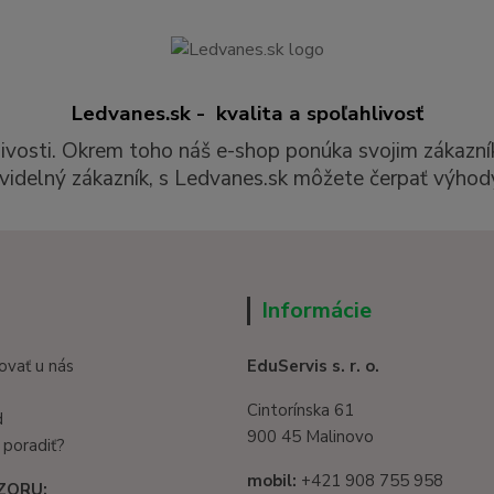
Ledvanes.sk - kvalita a spoľahlivosť
livosti. Okrem toho náš e-shop ponúka svojim zákazní
videlný zákazník, s Ledvanes.sk môžete čerpať výhody
Informácie
ovať u nás
EduServis s. r. o.
Cintorínska 61
d
900 45 Malinovo
 poradiť?
mobil:
+421 908 755 958
ZORU: