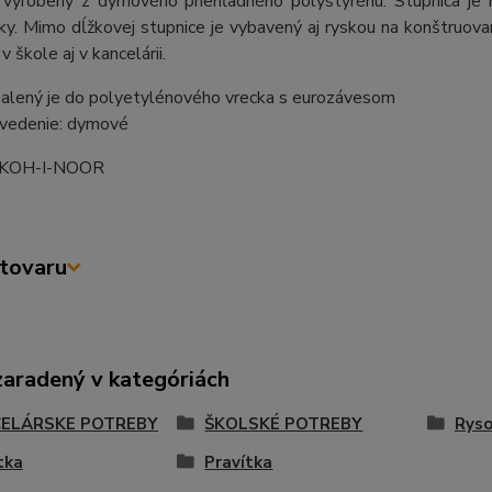
 vyrobený z dymového priehľadného polystyrénu. Stupnica je n
y. Mimo dĺžkovej stupnice je vybavený aj ryskou na konštruovani
v škole aj v kancelárii.
alený je do polyetylénového vrecka s eurozávesom
vedenie: dymové
: KOH-I-NOOR
tovaru
zaradený v kategóriách
ELÁRSKE POTREBY
ŠKOLSKÉ POTREBY
Ryso
tka
Pravítka