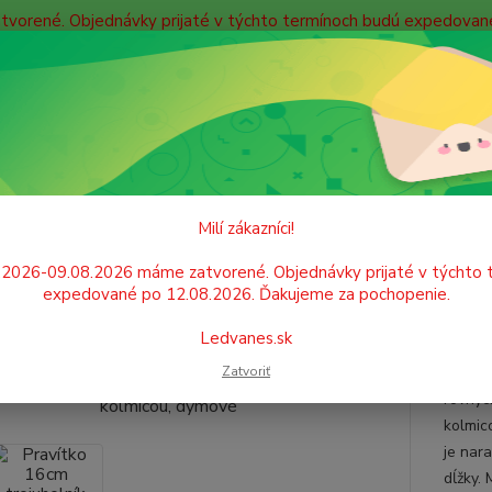
atvorené. Objednávky prijaté v týchto termínoch budú expedova
bných údajov
Doprava
Kontakty
Blog
Neviet
Hľadať
+421
Po. - P
ŠKOLSKÉ POTREBY
Rysovanie
Pravítka
Pravítko 16cm trojuhol
Milí zákazníci!
ítko 16cm trojuholník KOH-I-N
.2026-09.08.2026 máme zatvorené. Objednávky prijaté v týchto 
expedované po 12.08.2026. Ďakujeme za pochopenie.
ové
Ledvanes.sk
Zatvoriť
Trojuh
rovnýc
kolmic
je nar
dĺžky. 