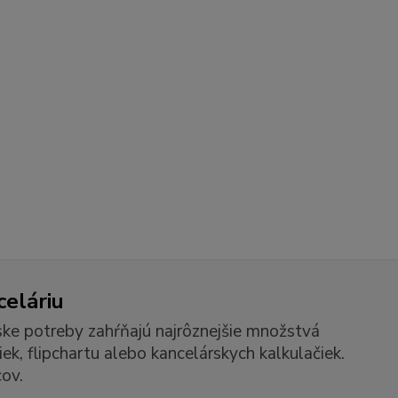
celáriu
ske potreby zahŕňajú najrôznejšie množstvá
k, flipchartu alebo kancelárskych kalkulačiek.
ov.