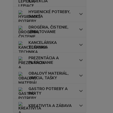
KOREKCIA
HYGIENICKÉ POTREBY,
SANITA
DROGÉRIA, ČISTENIE,
UPRATOVANIE
KANCELÁRSKA
TECHNIKA
PREZENTÁCIA A
PLÁNOVANIE
OBALOVÝ MATERIÁL,
VRECIA, TAŠKY
GASTRO POTREBY A
PÁRTY
KREATIVITA A ZÁBAVA