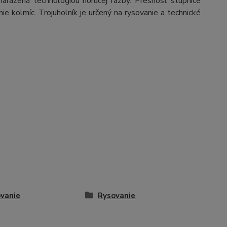
arazená technológiou horúcej razby. Presnosť stupnice
e kolmíc. Trojuholník je určený na rysovanie a technické
vanie
Rysovanie