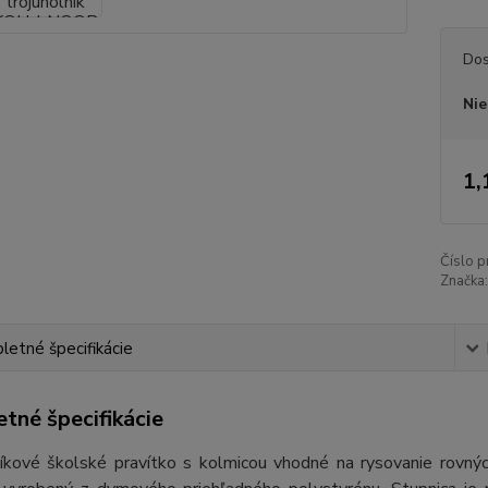
Dos
Nie
1,
Číslo p
Značka:
etné špecifikácie
tné špecifikácie
níkové školské pravítko s kolmicou vhodné na rysovanie rovnýc