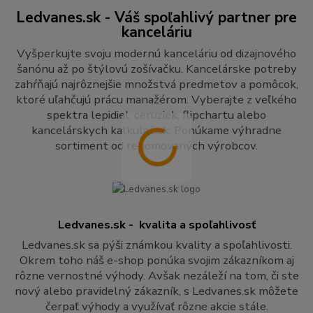
Ledvanes.sk - Váš spoľahlivý partner pre
kanceláriu
Vyšperkujte svoju modernú kanceláriu od dizajnového
šanónu až po štýlovú zošívačku. Kancelárske potreby
zahŕňajú najrôznejšie množstvá predmetov a pomôcok,
ktoré uľahčujú prácu manažérom. Vyberajte z veľkého
spektra lepidiel, ceruziek, flipchartu alebo
kancelárskych kalkulačiek. Ponúkame výhradne
sortiment od renomovaných výrobcov.
Ledvanes.sk - kvalita a spoľahlivosť
Ledvanes.sk sa pýši známkou kvality a spoľahlivosti.
Okrem toho náš e-shop ponúka svojim zákazníkom aj
rôzne vernostné výhody. Avšak nezáleží na tom, či ste
nový alebo pravidelný zákazník, s Ledvanes.sk môžete
čerpať výhody a využívať rôzne akcie stále.