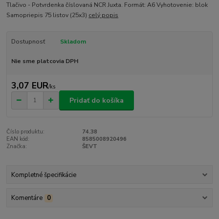
Tlačivo - Potvrdenka číslovaná NCR Juxta. Formát: A6 Vyhotovenie: blok
Samopriepis 75 listov (25x3)
celý popis
Dostupnosť
Skladom
Nie sme platcovia DPH
3,07 EUR
/
ks
Pridať do košíka
Číslo produktu:
74.38
EAN kód:
8585008920496
Značka:
ŠEVT
Kompletné špecifikácie
Komentáre
0