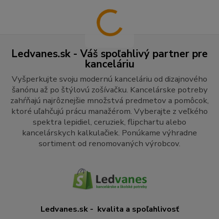
Ledvanes.sk - Váš spoľahlivý partner pre
kanceláriu
Vyšperkujte svoju modernú kanceláriu od dizajnového
šanónu až po štýlovú zošívačku. Kancelárske potreby
zahŕňajú najrôznejšie množstvá predmetov a pomôcok,
ktoré uľahčujú prácu manažérom. Vyberajte z veľkého
spektra lepidiel, ceruziek, flipchartu alebo
kancelárskych kalkulačiek. Ponúkame výhradne
sortiment od renomovaných výrobcov.
Ledvanes.sk - kvalita a spoľahlivosť