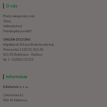
O nás
Prečo nakupovať u nás
Zľavy
Veľkoobchod
Potrebujete poradiť?
ORGÁN DOZORU:
Inšpektorát SOI pre Bratislavský kraj
Prievozská 1325/32, 821 05
821 05 Bratislava - Ružinov
tel. č.: 02/582 722 03
Informácie
EduServis s. r. o.
Cintorínska 61
900 45 Malinovo