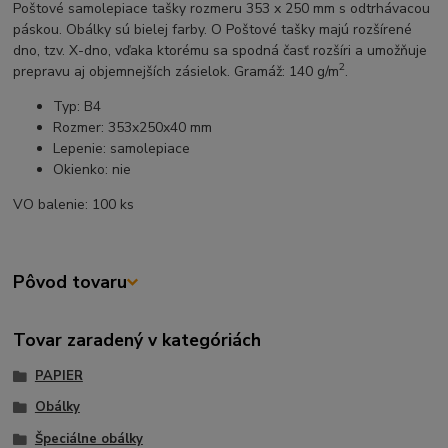
Poštové samolepiace tašky rozmeru 353 x 250 mm s odtrhávacou
páskou. Obálky sú bielej farby. O Poštové tašky majú rozšírené
dno, tzv. X-dno, vďaka ktorému sa spodná časť rozšíri a umožňuje
2
prepravu aj objemnejších zásielok. Gramáž: 140 g/m
.
Typ: B4
Rozmer: 353x250x40 mm
Lepenie: samolepiace
Okienko: nie
VO balenie: 100 ks
Pôvod tovaru
Tovar zaradený v kategóriách
PAPIER
Obálky
Špeciálne obálky