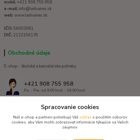
mobil:
+421 908 755 958
e-mail:
info@ledvanes.sk
web
: www.ledvanes.sk
IČO:
56003081
DIČ:
2122156135
Obchodné údaje
E-shop - školské a kancelárske potreby
+421 908 755 958
Po. - Pia. od 9:00 hod. - 16:00 hod.
info@ledvanes.sk
Spracovanie cookies
Náš e-shop a partneri potrebujú Váš
súhlas
s použitím súborov
cookies, aby Vám mohli zobrazovať informácie týkajúce sa Vašich
záujmov.