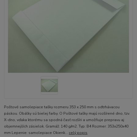
Poštové samolepiace tašky rozmeru 353 x 250 mm s odtrhávacou
páskou. Obálky sú bielej farby. O Poštové tašky majú rozšírené dno, tzv.
X-dno, vďaka ktorému sa spodná časť rozšíri a umožňuje prepravu aj
objemnejších zásielok. Gramáž: 140 g/m2. Typ: B4 Rozmer: 353x250x40
mm Lepenie: samolepiace Okienk...
celý popis