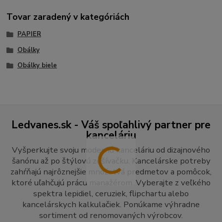
Tovar zaradený v kategóriách
PAPIER
Obálky
Obálky biele
Ledvanes.sk - Váš spoľahlivý partner pre
kanceláriu
Vyšperkujte svoju modernú kanceláriu od dizajnového
šanónu až po štýlovú zošívačku. Kancelárske potreby
zahŕňajú najrôznejšie množstvá predmetov a pomôcok,
ktoré uľahčujú prácu manažérom. Vyberajte z veľkého
spektra lepidiel, ceruziek, flipchartu alebo
kancelárskych kalkulačiek. Ponúkame výhradne
sortiment od renomovaných výrobcov.