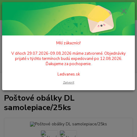
Milí zákazníci! V dňoch 29.07.2026-09.08.2026 máme zatvorené.
Objednávky prijaté v týchto termínoch budú expedované po 12.08.2026.
Ďakujeme za pochopenie. Ledvanes.sk
0
ks
+421 908 755 958
za
0,00 EUR
Po. - Pia. od 9:00 hod. - 16:00 hod.
Milí zákazníci!
Menu
V dňoch 29.07.2026-09.08.2026 máme zatvorené. Objednávky
prijaté v týchto termínoch budú expedované po 12.08.2026.
Hľadať
Ďakujeme za pochopenie.
Ledvanes.sk
Úvod
PAPIER
Obálky
Obálky biele
Poštové obálky DL
Zatvoriť
samolepiace/25ks
Poštové obálky DL
samolepiace/25ks