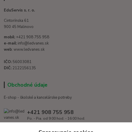
EduServis s. r. o.
Cintorínska 61
900 45 Malinovo
mobil:
+421 908 755 958
e-mail:
info@ledvanes.sk
web
: www.ledvanes.sk
IČO:
56003081
DIČ:
2122156135
Obchodné údaje
E-shop - školské a kancelárske potreby
+421 908 755 958
Po. - Pia. od 9:00 hod. - 16:00 hod.
info@ledvanes.sk