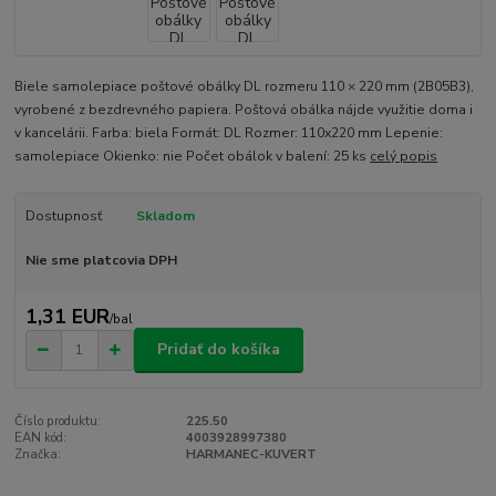
Biele samolepiace poštové obálky DL rozmeru 110 × 220 mm (2B05B3),
vyrobené z bezdrevného papiera. Poštová obálka nájde využitie doma i
v kancelárii. Farba: biela Formát: DL Rozmer: 110x220 mm Lepenie:
samolepiace Okienko: nie Počet obálok v balení: 25 ks
celý popis
Dostupnosť
Skladom
Nie sme platcovia DPH
1,31 EUR
/
bal
Pridať do košíka
Číslo produktu:
225.50
EAN kód:
4003928997380
Značka:
HARMANEC-KUVERT