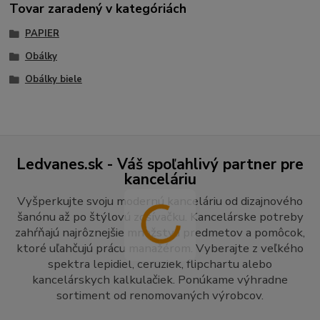
Tovar zaradený v kategóriách
PAPIER
Obálky
Obálky biele
Ledvanes.sk - Váš spoľahlivý partner pre
kanceláriu
Vyšperkujte svoju modernú kanceláriu od dizajnového
šanónu až po štýlovú zošívačku. Kancelárske potreby
zahŕňajú najrôznejšie množstvá predmetov a pomôcok,
ktoré uľahčujú prácu manažérom. Vyberajte z veľkého
spektra lepidiel, ceruziek, flipchartu alebo
kancelárskych kalkulačiek. Ponúkame výhradne
sortiment od renomovaných výrobcov.