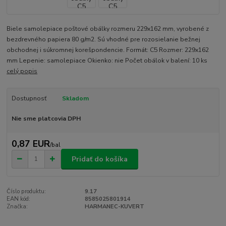
Biele samolepiace poštové obálky rozmeru 229x162 mm, vyrobené z
bezdrevného papiera 80 g/m2. Sú vhodné pre rozosielanie bežnej
obchodnej i súkromnej korešpondencie. Formát: C5 Rozmer: 229x162
mm Lepenie: samolepiace Okienko: nie Počet obálok v balení: 10 ks
celý popis
Dostupnosť
Skladom
Nie sme platcovia DPH
0,87 EUR
/
bal
Pridať do košíka
Číslo produktu:
9.17
EAN kód:
8585025801914
Značka:
HARMANEC-KUVERT