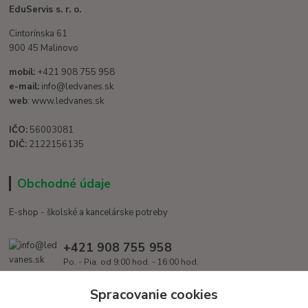
EduServis s. r. o.
Cintorínska 61
900 45 Malinovo
mobil:
+421 908 755 958
e-mail:
info@ledvanes.sk
web
: www.ledvanes.sk
IČO:
56003081
DIČ:
2122156135
Obchodné údaje
E-shop - školské a kancelárske potreby
+421 908 755 958
Po. - Pia. od 9:00 hod. - 16:00 hod.
info@ledvanes.sk
Spracovanie cookies