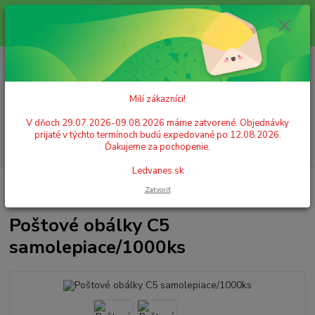
Milí zákazníci! V dňoch 29.07.2026-09.08.2026 máme zatvorené.
Objednávky prijaté v týchto termínoch budú expedované po 12.08.2026.
Ďakujeme za pochopenie. Ledvanes.sk
0
ks
+421 908 755 958
za
0,00 EUR
Po. - Pia. od 9:00 hod. - 16:00 hod.
Milí zákazníci!
Menu
V dňoch 29.07.2026-09.08.2026 máme zatvorené. Objednávky
prijaté v týchto termínoch budú expedované po 12.08.2026.
Hľadať
Ďakujeme za pochopenie.
Ledvanes.sk
Úvod
PAPIER
Obálky
Obálky biele
Poštové obálky C5
Zatvoriť
samolepiace/1000ks
Poštové obálky C5
samolepiace/1000ks