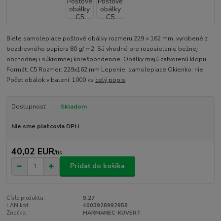
Biele samolepiace poštové obálky rozmeru 229 × 162 mm, vyrobené z
bezdrevného papiera 80 g/ m2. Sú vhodné pre rozosielanie bežnej
obchodnej i súkromnej korešpondencie. Obálky majú zatvorenú klopu.
Formát: C5 Rozmer: 229x162 mm Lepenie: samolepiace Okienko: nie
Počet obálok v balení: 1000 ks
celý popis
Dostupnosť
Skladom
Nie sme platcovia DPH
40,02 EUR
/
tis
Pridať do košíka
Číslo produktu:
9.27
EAN kód:
4003928992958
Značka:
HARMANEC-KUVERT