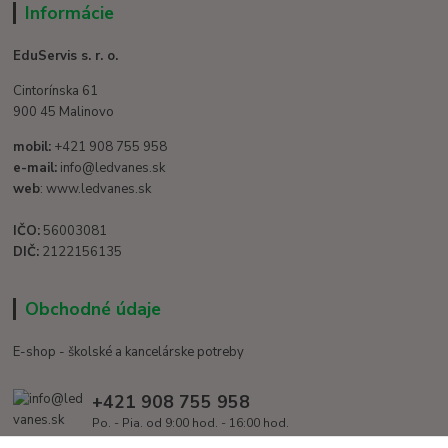
Informácie
EduServis s. r. o.
Cintorínska 61
900 45 Malinovo
mobil:
+421 908 755 958
e-mail:
info@ledvanes.sk
web
: www.ledvanes.sk
IČO:
56003081
DIČ:
2122156135
Obchodné údaje
E-shop - školské a kancelárske potreby
+421 908 755 958
Po. - Pia. od 9:00 hod. - 16:00 hod.