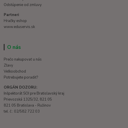
Odstúpenie od zmluvy
Partneri
Hračky eshop
www.eduservis.sk
O nás
Prečo nakupovať u nás
Zľavy
Veľkoobchod
Potrebujete poradiť?
ORGÁN DOZORU:
Inšpektorát SOI pre Bratislavský kraj
Prievozská 1325/32, 821 05
821 05 Bratislava - Ružinov
tel. č.: 02/582 722 03