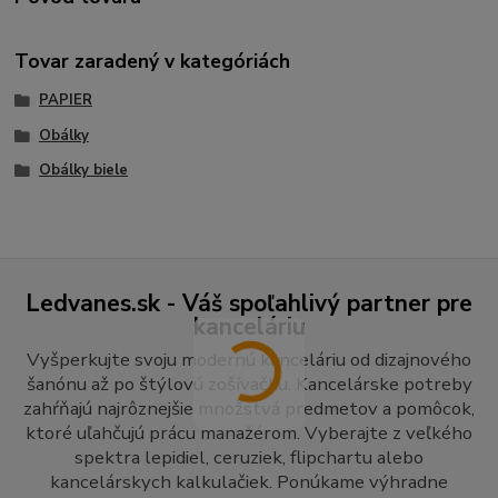
Tovar zaradený v kategóriách
PAPIER
Obálky
Obálky biele
Ledvanes.sk - Váš spoľahlivý partner pre
kanceláriu
Vyšperkujte svoju modernú kanceláriu od dizajnového
šanónu až po štýlovú zošívačku. Kancelárske potreby
zahŕňajú najrôznejšie množstvá predmetov a pomôcok,
ktoré uľahčujú prácu manažérom. Vyberajte z veľkého
spektra lepidiel, ceruziek, flipchartu alebo
kancelárskych kalkulačiek. Ponúkame výhradne