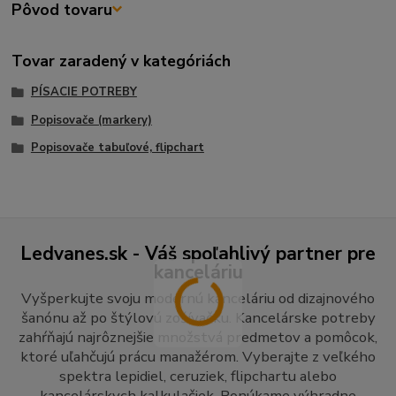
Pôvod tovaru
Tovar zaradený v kategóriách
PÍSACIE POTREBY
Popisovače (markery)
Popisovače tabuľové, flipchart
Ledvanes.sk - Váš spoľahlivý partner pre
kanceláriu
Vyšperkujte svoju modernú kanceláriu od dizajnového
šanónu až po štýlovú zošívačku. Kancelárske potreby
zahŕňajú najrôznejšie množstvá predmetov a pomôcok,
ktoré uľahčujú prácu manažérom. Vyberajte z veľkého
spektra lepidiel, ceruziek, flipchartu alebo
kancelárskych kalkulačiek. Ponúkame výhradne