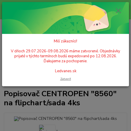
Milí zákazníci! V dňoch 29.07.2026-09.08.2026 máme zatvorené.
Objednávky prijaté v týchto termínoch budú expedované po 12.08.2026.
Ďakujeme za pochopenie. Ledvanes.sk
0
ks
+421 908 755 958
za
0,00 EUR
Po. - Pia. od 9:00 hod. - 16:00 hod.
Milí zákazníci!
Menu
V dňoch 29.07.2026-09.08.2026 máme zatvorené. Objednávky
prijaté v týchto termínoch budú expedované po 12.08.2026.
Hľadať
Ďakujeme za pochopenie.
Ledvanes.sk
Úvod
PÍSACIE POTREBY
Popisovače (markery)
Popisovače tabuľové,
Zatvoriť
flipchart
Popisovač CENTROPEN "8560" na flipchart/sada 4ks
Popisovač CENTROPEN "8560"
na flipchart/sada 4ks