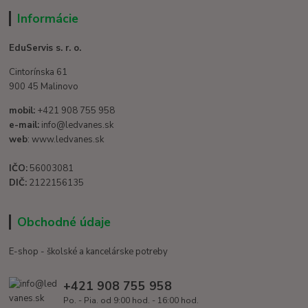
Informácie
EduServis s. r. o.
Cintorínska 61
900 45 Malinovo
mobil:
+421 908 755 958
e-mail:
info@ledvanes.sk
web
: www.ledvanes.sk
IČO:
56003081
DIČ:
2122156135
Obchodné údaje
E-shop - školské a kancelárske potreby
+421 908 755 958
Po. - Pia. od 9:00 hod. - 16:00 hod.