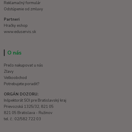
Reklamačný formulár
Odstúpenie od zmluvy
Partneri
Hračky eshop
www.eduservis.sk
O nás
Prečo nakupovať u nás
Zľavy
Veľkoobchod
Potrebujete poradiť?
ORGÁN DOZORU:
Inšpektorát SOI pre Bratislavský kraj
Prievozská 1325/32, 821 05
821 05 Bratislava - Ružinov
tel. č.: 02/582 722 03