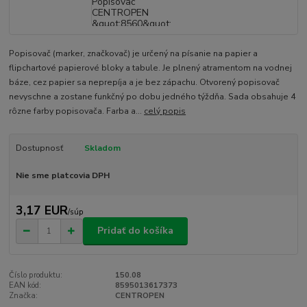
Popisovač (marker, značkovač) je určený na písanie na papier a
flipchartové papierové bloky a tabule. Je plnený atramentom na vodnej
báze, cez papier sa neprepíja a je bez zápachu. Otvorený popisovač
nevyschne a zostane funkčný po dobu jedného týždňa. Sada obsahuje 4
rôzne farby popisovača. Farba a...
celý popis
Dostupnosť
Skladom
Nie sme platcovia DPH
3,17 EUR
/
súp
Pridať do košíka
Číslo produktu:
150.08
EAN kód:
8595013617373
Značka:
CENTROPEN