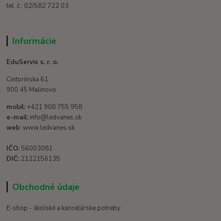
tel. č.: 02/582 722 03
Informácie
EduServis s. r. o.
Cintorínska 61
900 45 Malinovo
mobil:
+421 908 755 958
e-mail:
info@ledvanes.sk
web
: www.ledvanes.sk
IČO:
56003081
DIČ:
2122156135
Obchodné údaje
E-shop - školské a kancelárske potreby