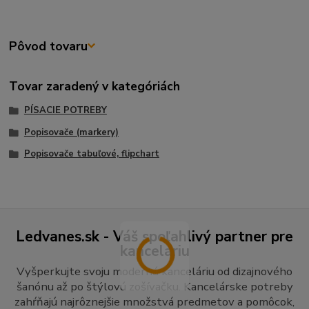
Pôvod tovaru
Tovar zaradený v kategóriách
PÍSACIE POTREBY
Popisovače (markery)
Popisovače tabuľové, flipchart
Ledvanes.sk - Váš spoľahlivý partner pre
kanceláriu
Vyšperkujte svoju modernú kanceláriu od dizajnového
šanónu až po štýlovú zošívačku. Kancelárske potreby
zahŕňajú najrôznejšie množstvá predmetov a pomôcok,