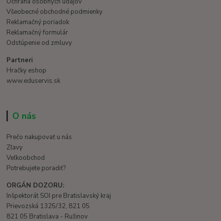
Ochrana osobných údajov
Všeobecné obchodné podmienky
Reklamačný poriadok
Reklamačný formulár
Odstúpenie od zmluvy
Partneri
Hračky eshop
www.eduservis.sk
O nás
Prečo nakupovať u nás
Zľavy
Veľkoobchod
Potrebujete poradiť?
ORGÁN DOZORU:
Inšpektorát SOI pre Bratislavský kraj
Prievozská 1325/32, 821 05
821 05 Bratislava - Ružinov