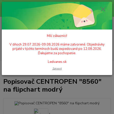
Milí zákazníci! V dňoch 29.07.2026-09.08.2026 máme zatvorené.
Objednávky prijaté v týchto termínoch budú expedované po 12.08.2026.
Ďakujeme za pochopenie. Ledvanes.sk
0
ks
+421 908 755 958
za
0,00 EUR
Po. - Pia. od 9:00 hod. - 16:00 hod.
Milí zákazníci!
Menu
V dňoch 29.07.2026-09.08.2026 máme zatvorené. Objednávky
prijaté v týchto termínoch budú expedované po 12.08.2026.
Hľadať
Ďakujeme za pochopenie.
Ledvanes.sk
Úvod
PÍSACIE POTREBY
Popisovače (markery)
Popisovače tabuľové,
Zatvoriť
flipchart
Popisovač CENTROPEN "8560" na flipchart modrý
Popisovač CENTROPEN "8560"
na flipchart modrý