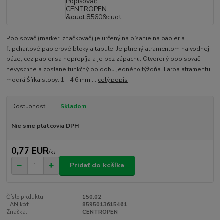
Popisovač (marker, značkovač) je určený na písanie na papier a
flipchartové papierové bloky a tabule. Je plnený atramentom na vodnej
báze, cez papier sa neprepíja a je bez zápachu. Otvorený popisovač
nevyschne a zostane funkčný po dobu jedného týždňa. Farba atramentu:
modrá Šírka stopy: 1 - 4,6 mm ...
celý popis
Dostupnosť
Skladom
Nie sme platcovia DPH
0,77 EUR
/
ks
Pridať do košíka
Číslo produktu:
150.02
EAN kód:
8595013615461
Značka:
CENTROPEN