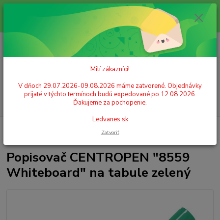
Milí zákazníci! V dňoch 29.07.2026-09.08.2026 máme zatvorené.
Objednávky prijaté v týchto termínoch budú expedované po 12.08.2026.
Ďakujeme za pochopenie. Ledvanes.sk
0
ks
+421 908 755 958
za
0,00 EUR
Po. - Pia. od 9:00 hod. - 16:00 hod.
Milí zákazníci!
Menu
V dňoch 29.07.2026-09.08.2026 máme zatvorené. Objednávky
prijaté v týchto termínoch budú expedované po 12.08.2026.
Hľadať
Ďakujeme za pochopenie.
Ledvanes.sk
Úvod
PÍSACIE POTREBY
Popisovače (markery)
Popisovače tabuľové,
Zatvoriť
flipchart
Popisovač CENTROPEN "8559 Whiteboard" na tabule zelený
Popisovač CENTROPEN "8559
Whiteboard" na tabule zelený