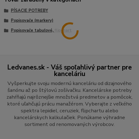
PÍSACIE POTREBY
Popisovače (markery)
Popisovače tabuľové, flipchart
Ledvanes.sk - Váš spoľahlivý partner pre
kanceláriu
Vyšperkujte svoju modernú kanceláriu od dizajnového
šanónu až po štýlovú zošívačku. Kancelárske potreby
zahŕňajú najrôznejšie množstvá predmetov a pomôcok,
ktoré uľahčujú prácu manažérom. Vyberajte z veľkého
spektra lepidiel, ceruziek, flipchartu alebo
kancelárskych kalkulačiek. Ponúkame výhradne
sortiment od renomovaných výrobcov.