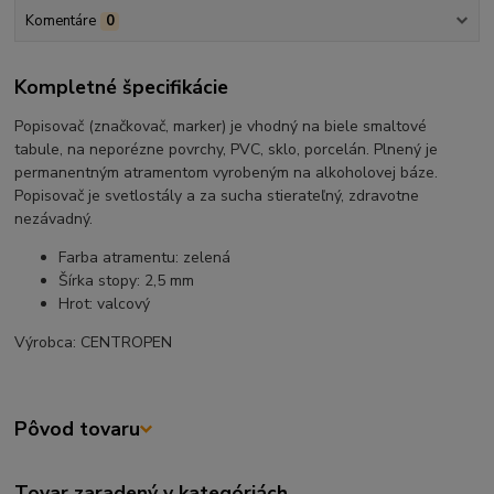
Komentáre
0
Kompletné špecifikácie
Popisovač (značkovač, marker) je vhodný na biele smaltové
tabule, na neporézne povrchy, PVC, sklo, porcelán. Plnený je
permanentným atramentom vyrobeným na alkoholovej báze.
Popisovač je svetlostály a za sucha stierateľný, zdravotne
nezávadný.
Farba atramentu: zelená
Šírka stopy: 2,5 mm
Hrot: valcový
Výrobca: CENTROPEN
Pôvod tovaru
Tovar zaradený v kategóriách