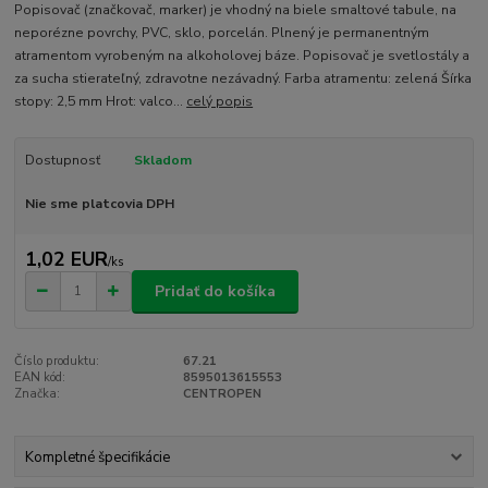
Popisovač (značkovač, marker) je vhodný na biele smaltové tabule, na
neporézne povrchy, PVC, sklo, porcelán. Plnený je permanentným
atramentom vyrobeným na alkoholovej báze. Popisovač je svetlostály a
za sucha stierateľný, zdravotne nezávadný. Farba atramentu: zelená Šírka
stopy: 2,5 mm Hrot: valco...
celý popis
Dostupnosť
Skladom
Nie sme platcovia DPH
1,02 EUR
/
ks
Pridať do košíka
Číslo produktu:
67.21
EAN kód:
8595013615553
Značka:
CENTROPEN
Kompletné špecifikácie