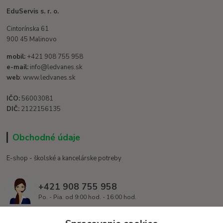
EduServis s. r. o.
Cintorínska 61
900 45 Malinovo
mobil:
+421 908 755 958
e-mail:
info@ledvanes.sk
web
: www.ledvanes.sk
IČO:
56003081
DIČ:
2122156135
Obchodné údaje
E-shop - školské a kancelárske potreby
+421 908 755 958
Po. - Pia. od 9:00 hod. - 16:00 hod.
info@ledvanes.sk