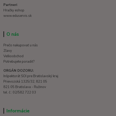
Partneri
Hračky eshop
www.eduservis.sk
O nás
Prečo nakupovať u nás
Zľavy
Veľkoobchod
Potrebujete poradiť?
ORGÁN DOZORU:
Inšpektorát SOI pre Bratislavský kraj
Prievozská 1325/32, 821 05
821 05 Bratislava - Ružinov
tel. č.: 02/582 722 03
Informácie