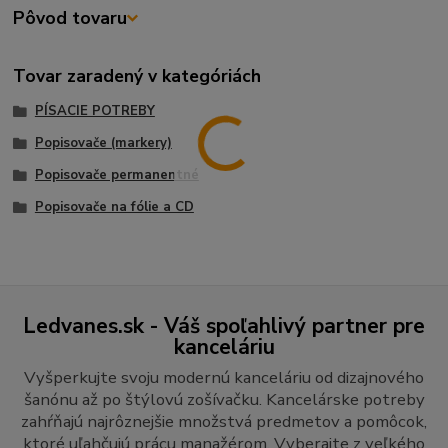
Pôvod tovaru
Tovar zaradený v kategóriách
PÍSACIE POTREBY
Popisovače (markery)
Popisovače permanentné
Popisovače na fólie a CD
Ledvanes.sk - Váš spoľahlivý partner pre
kanceláriu
Vyšperkujte svoju modernú kanceláriu od dizajnového
šanónu až po štýlovú zošívačku. Kancelárske potreby
zahŕňajú najrôznejšie množstvá predmetov a pomôcok,
ktoré uľahčujú prácu manažérom. Vyberajte z veľkého