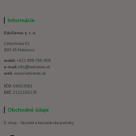
Informácie
EduServis s. r. o.
Cintorínska 61
900 45 Malinovo
mobil:
+421 908 755 958
e-mail:
info@ledvanes.sk
web
: www.ledvanes.sk
IČO:
56003081
DIČ:
2122156135
Obchodné údaje
E-shop - školské a kancelárske potreby