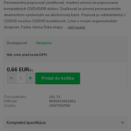
Permanentný popisovač (značkovač, marker) určený na popisovanie
kompaktných CD/DVD/DB diskov. Značkovač je plnený permanentným
atramentom vyrobeným na alkoholovej báze. Popisok je odstrániteľný z
CD/DVD nosičov CD/DVD korektorom. Liner s novým ergonomickým
dizajnom. Farba: čierna Šírka stopy: ...
celý popis
Dostupnosť
Skladom
Nie sme platcovia DPH
0,66 EUR
/
ks
Pridať do košíka
Číslo produktu:
151.73
EAN kód:
8595013631652
Značka:
CENTROPEN
Kompletné špecifikácie