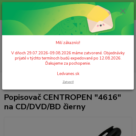
Milí zákazníci! V dňoch 29.07.2026-09.08.2026 máme zatvorené.
Objednávky prijaté v týchto termínoch budú expedované po 12.08.2026.
Ďakujeme za pochopenie. Ledvanes.sk
0
ks
+421 908 755 958
za
0,00 EUR
Po. - Pia. od 9:00 hod. - 16:00 hod.
Milí zákazníci!
Menu
V dňoch 29.07.2026-09.08.2026 máme zatvorené. Objednávky
prijaté v týchto termínoch budú expedované po 12.08.2026.
Hľadať
Ďakujeme za pochopenie.
Ledvanes.sk
Úvod
PÍSACIE POTREBY
Popisovače (markery)
Popisovače na fólie a
Zatvoriť
CD
Popisovač CENTROPEN "4616" na CD/DVD/BD čierny
Popisovač CENTROPEN "4616"
na CD/DVD/BD čierny