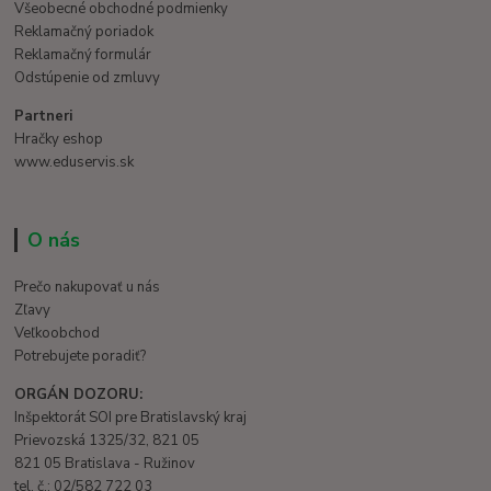
Všeobecné obchodné podmienky
Reklamačný poriadok
Reklamačný formulár
Odstúpenie od zmluvy
Partneri
Hračky eshop
www.eduservis.sk
O nás
Prečo nakupovať u nás
Zľavy
Veľkoobchod
Potrebujete poradiť?
ORGÁN DOZORU:
Inšpektorát SOI pre Bratislavský kraj
Prievozská 1325/32, 821 05
821 05 Bratislava - Ružinov
tel. č.: 02/582 722 03