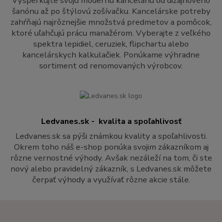
Vyšperkujte svoju modernú kanceláriu od dizajnového
šanónu až po štýlovú zošívačku. Kancelárske potreby
zahŕňajú najrôznejšie množstvá predmetov a pomôcok,
ktoré uľahčujú prácu manažérom. Vyberajte z veľkého
spektra lepidiel, ceruziek, flipchartu alebo
kancelárskych kalkulačiek. Ponúkame výhradne
sortiment od renomovaných výrobcov.
Ledvanes.sk - kvalita a spoľahlivosť
Ledvanes.sk sa pýši známkou kvality a spoľahlivosti.
Okrem toho náš e-shop ponúka svojim zákazníkom aj
rôzne vernostné výhody. Avšak nezáleží na tom, či ste
nový alebo pravidelný zákazník, s Ledvanes.sk môžete
čerpať výhody a využívať rôzne akcie stále.