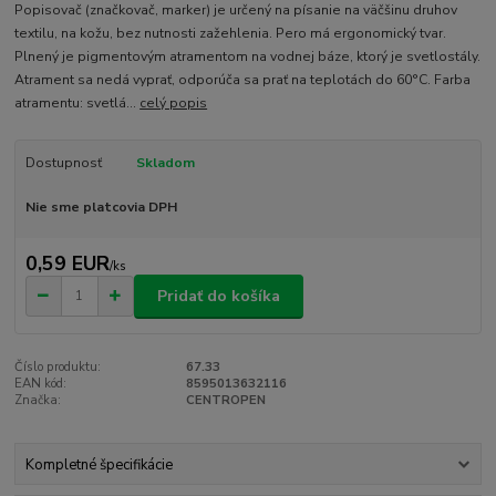
Popisovač (značkovač, marker) je určený na písanie na väčšinu druhov
textilu, na kožu, bez nutnosti zažehlenia. Pero má ergonomický tvar.
Plnený je pigmentovým atramentom na vodnej báze, ktorý je svetlostály.
Atrament sa nedá vyprať, odporúča sa prať na teplotách do 60°C. Farba
atramentu: svetlá...
celý popis
Dostupnosť
Skladom
Nie sme platcovia DPH
0,59 EUR
/
ks
Pridať do košíka
Číslo produktu:
67.33
EAN kód:
8595013632116
Značka:
CENTROPEN
Kompletné špecifikácie