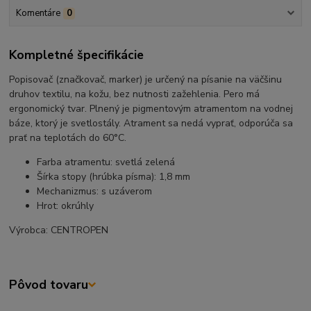
Komentáre
0
Kompletné špecifikácie
Popisovač (značkovač, marker) je určený na písanie na väčšinu
druhov textilu, na kožu, bez nutnosti zažehlenia. Pero má
ergonomický tvar. Plnený je pigmentovým atramentom na vodnej
báze, ktorý je svetlostály. Atrament sa nedá vyprať, odporúča sa
prať na teplotách do 60°C.
Farba atramentu: svetlá zelená
Šírka stopy (hrúbka písma): 1,8 mm
Mechanizmus: s uzáverom
Hrot: okrúhly
Výrobca: CENTROPEN
Pôvod tovaru