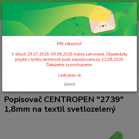
Milí zákazníci! V dňoch 29.07.2026-09.08.2026 máme zatvorené.
Objednávky prijaté v týchto termínoch budú expedované po 12.08.2026.
Ďakujeme za pochopenie. Ledvanes.sk
0
ks
+421 908 755 958
za
0,00 EUR
Po. - Pia. od 9:00 hod. - 16:00 hod.
Milí zákazníci!
Menu
V dňoch 29.07.2026-09.08.2026 máme zatvorené. Objednávky
prijaté v týchto termínoch budú expedované po 12.08.2026.
Hľadať
Ďakujeme za pochopenie.
Ledvanes.sk
Úvod
KREATIVITA A ZÁBAVA
Farby na textil
Popisovač
Zatvoriť
CENTROPEN "2739" 1,8mm na textil svetlozelený
Popisovač CENTROPEN "2739"
1,8mm na textil svetlozelený