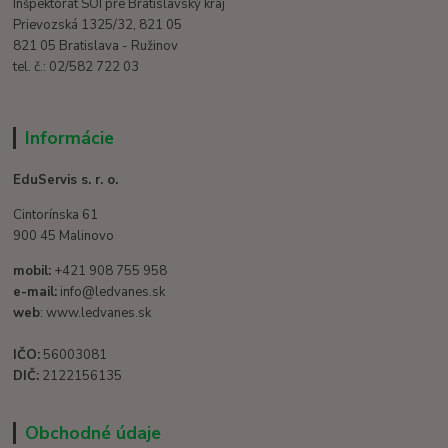
Inšpektorát SOI pre Bratislavský kraj
Prievozská 1325/32, 821 05
821 05 Bratislava - Ružinov
tel. č.: 02/582 722 03
Informácie
EduServis s. r. o.
Cintorínska 61
900 45 Malinovo
mobil:
+421 908 755 958
e-mail:
info@ledvanes.sk
web
: www.ledvanes.sk
IČO:
56003081
DIČ:
2122156135
Obchodné údaje