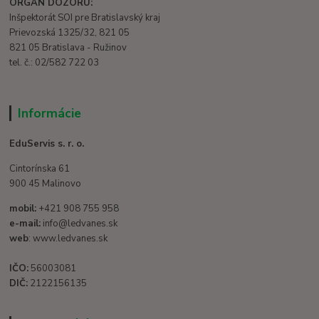
ORGÁN DOZORU:
Inšpektorát SOI pre Bratislavský kraj
Prievozská 1325/32, 821 05
821 05 Bratislava - Ružinov
tel. č.: 02/582 722 03
Informácie
EduServis s. r. o.
Cintorínska 61
900 45 Malinovo
mobil:
+421 908 755 958
e-mail:
info@ledvanes.sk
web
: www.ledvanes.sk
IČO:
56003081
DIČ:
2122156135