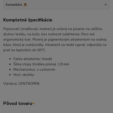
Komentáre
0
Kompletné špecifikácie
Popisovač (značkovač, marker) je určený na písanie na väčšinu
druhov textilu, na kožu, bez nutnosti zažehlenia. Pero má
ergonomický tvar. Plnený je pigmentovým atramentom na vodnej
báze, ktorý je svetlostály. Atrament sa nedá vyprať, odporúča sa
prať na teplotách do 60°C.
Farba atramentu: hnedá
Šírka stopy (hrúbka písma): 1,8 mm
Mechanizmus: s uzáverom
Hrot: okrúhly
Výrobca: CENTROPEN
Pôvod tovaru