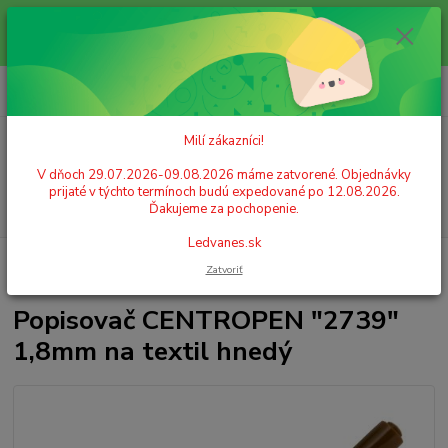
Milí zákazníci! V dňoch 29.07.2026-09.08.2026 máme zatvorené.
Objednávky prijaté v týchto termínoch budú expedované po 12.08.2026.
Ďakujeme za pochopenie. Ledvanes.sk
0
ks
+421 908 755 958
za
0,00 EUR
Po. - Pia. od 9:00 hod. - 16:00 hod.
Milí zákazníci!
Menu
V dňoch 29.07.2026-09.08.2026 máme zatvorené. Objednávky
prijaté v týchto termínoch budú expedované po 12.08.2026.
Hľadať
Ďakujeme za pochopenie.
Ledvanes.sk
Úvod
KREATIVITA A ZÁBAVA
Farby na textil
Popisovač
Zatvoriť
CENTROPEN "2739" 1,8mm na textil hnedý
Popisovač CENTROPEN "2739"
1,8mm na textil hnedý