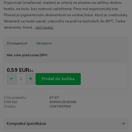
Popisovač (značkovač, marker) je určený na písanie na väčšinu druhov
textilu, na kožu, bez nutnosti zažehlenia. Pero má ergonomický tvar.
Plnený je pigmentovým atramentom na vodnej báze, ktorý je svetlostály.
Atrament sa nedá vyprať, odporúča sa prať na teplotách do 60°C. Farba
atramentu: hned...
celý popis
Dostupnosť
Skladom
Nie sme platcovia DPH
0,59 EUR
/
ks
Pridať do košíka
Číslo produktu:
67.07
EAN kód:
8595013625088
Značka:
CENTROPEN
Kompletné špecifikácie