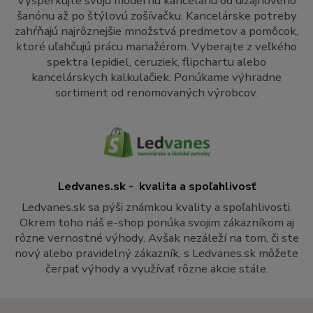
Vyšperkujte svoju modernú kanceláriu od dizajnového
šanónu až po štýlovú zošívačku. Kancelárske potreby
zahŕňajú najrôznejšie množstvá predmetov a pomôcok,
ktoré uľahčujú prácu manažérom. Vyberajte z veľkého
spektra lepidiel, ceruziek, flipchartu alebo
kancelárskych kalkulačiek. Ponúkame výhradne
sortiment od renomovaných výrobcov.
Ledvanes.sk - kvalita a spoľahlivosť
Ledvanes.sk sa pýši známkou kvality a spoľahlivosti.
Okrem toho náš e-shop ponúka svojim zákazníkom aj
rôzne vernostné výhody. Avšak nezáleží na tom, či ste
nový alebo pravidelný zákazník, s Ledvanes.sk môžete
čerpať výhody a využívať rôzne akcie stále.