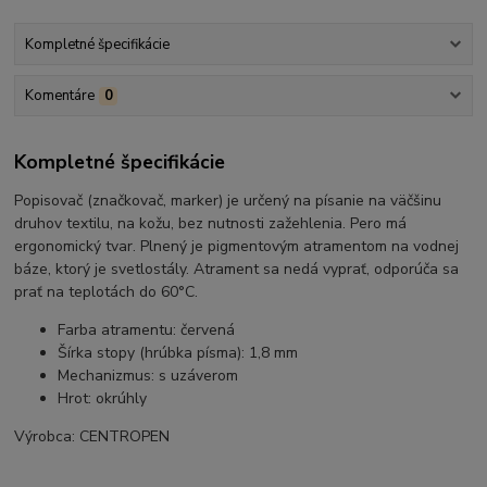
Kompletné špecifikácie
Komentáre
0
Kompletné špecifikácie
Popisovač (značkovač, marker) je určený na písanie na väčšinu
druhov textilu, na kožu, bez nutnosti zažehlenia. Pero má
ergonomický tvar. Plnený je pigmentovým atramentom na vodnej
báze, ktorý je svetlostály. Atrament sa nedá vyprať, odporúča sa
prať na teplotách do 60°C.
Farba atramentu: červená
Šírka stopy (hrúbka písma): 1,8 mm
Mechanizmus: s uzáverom
Hrot: okrúhly
Výrobca: CENTROPEN