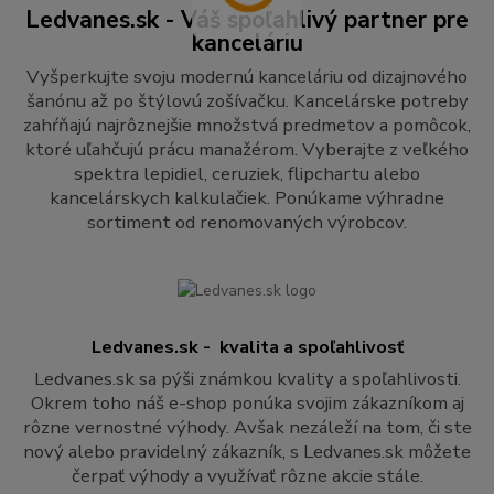
Ledvanes.sk - Váš spoľahlivý partner pre
kanceláriu
Vyšperkujte svoju modernú kanceláriu od dizajnového
šanónu až po štýlovú zošívačku. Kancelárske potreby
zahŕňajú najrôznejšie množstvá predmetov a pomôcok,
ktoré uľahčujú prácu manažérom. Vyberajte z veľkého
spektra lepidiel, ceruziek, flipchartu alebo
kancelárskych kalkulačiek. Ponúkame výhradne
sortiment od renomovaných výrobcov.
Ledvanes.sk - kvalita a spoľahlivosť
Ledvanes.sk sa pýši známkou kvality a spoľahlivosti.
Okrem toho náš e-shop ponúka svojim zákazníkom aj
rôzne vernostné výhody. Avšak nezáleží na tom, či ste
nový alebo pravidelný zákazník, s Ledvanes.sk môžete
čerpať výhody a využívať rôzne akcie stále.