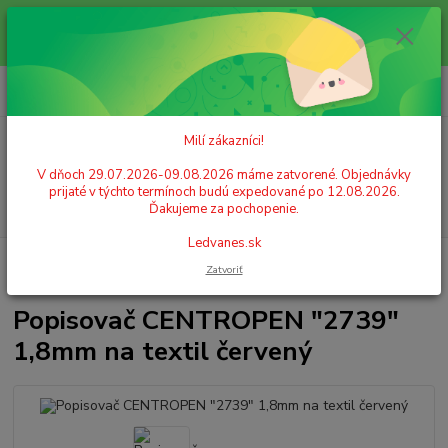
Milí zákazníci! V dňoch 29.07.2026-09.08.2026 máme zatvorené.
Objednávky prijaté v týchto termínoch budú expedované po 12.08.2026.
Ďakujeme za pochopenie. Ledvanes.sk
0
ks
+421 908 755 958
za
0,00 EUR
Po. - Pia. od 9:00 hod. - 16:00 hod.
Milí zákazníci!
Menu
V dňoch 29.07.2026-09.08.2026 máme zatvorené. Objednávky
prijaté v týchto termínoch budú expedované po 12.08.2026.
Hľadať
Ďakujeme za pochopenie.
Ledvanes.sk
Úvod
KREATIVITA A ZÁBAVA
Farby na textil
Popisovač
Zatvoriť
CENTROPEN "2739" 1,8mm na textil červený
Popisovač CENTROPEN "2739"
1,8mm na textil červený