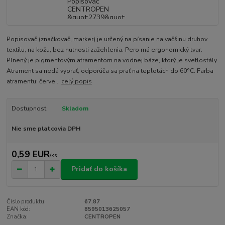
Popisovač (značkovač, marker) je určený na písanie na väčšinu druhov
textilu, na kožu, bez nutnosti zažehlenia. Pero má ergonomický tvar.
Plnený je pigmentovým atramentom na vodnej báze, ktorý je svetlostály.
Atrament sa nedá vyprať, odporúča sa prať na teplotách do 60°C. Farba
atramentu: červe...
celý popis
Dostupnosť
Skladom
Nie sme platcovia DPH
0,59 EUR
/
ks
Pridať do košíka
Číslo produktu:
67.87
EAN kód:
8595013625057
Značka:
CENTROPEN