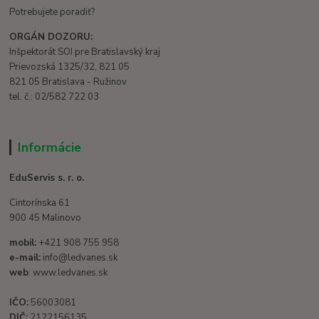
Potrebujete poradiť?
ORGÁN DOZORU:
Inšpektorát SOI pre Bratislavský kraj
Prievozská 1325/32, 821 05
821 05 Bratislava - Ružinov
tel. č.: 02/582 722 03
Informácie
EduServis s. r. o.
Cintorínska 61
900 45 Malinovo
mobil:
+421 908 755 958
e-mail:
info@ledvanes.sk
web
: www.ledvanes.sk
IČO:
56003081
DIČ:
2122156135