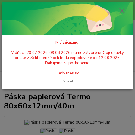
Milí zákazníci! V dňoch 29.07.2026-09.08.2026 máme zatvorené.
Objednávky prijaté v týchto termínoch budú expedované po 12.08.2026.
Ďakujeme za pochopenie. Ledvanes.sk
0
ks
+421 908 755 958
za
0,00 EUR
Po. - Pia. od 9:00 hod. - 16:00 hod.
Milí zákazníci!
Menu
V dňoch 29.07.2026-09.08.2026 máme zatvorené. Objednávky
prijaté v týchto termínoch budú expedované po 12.08.2026.
Hľadať
Ďakujeme za pochopenie.
Ledvanes.sk
Úvod
PAPIER
Papierové kotúče do pokladní
Páska papierová Termo
Zatvoriť
80x60x12mm/40m
Páska papierová Termo
80x60x12mm/40m