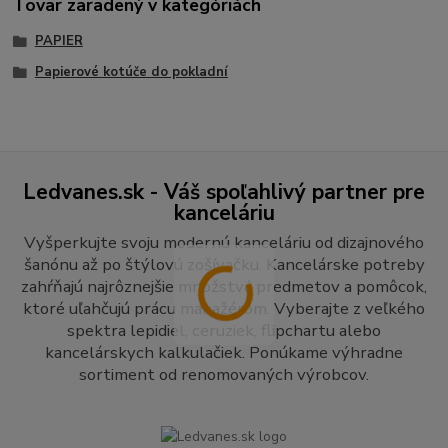
Tovar zaradený v kategóriách
PAPIER
Papierové kotúče do pokladní
Ledvanes.sk - Váš spoľahlivý partner pre
kanceláriu
Vyšperkujte svoju modernú kanceláriu od dizajnového
šanónu až po štýlovú zošívačku. Kancelárske potreby
zahŕňajú najrôznejšie množstvá predmetov a pomôcok,
ktoré uľahčujú prácu manažérom. Vyberajte z veľkého
spektra lepidiel, ceruziek, flipchartu alebo
kancelárskych kalkulačiek. Ponúkame výhradne
sortiment od renomovaných výrobcov.