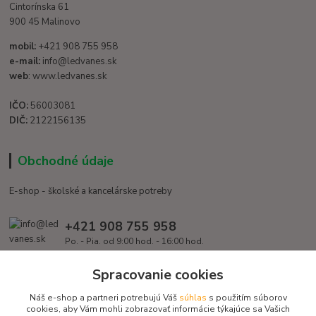
Cintorínska 61
900 45 Malinovo
mobil:
+421 908 755 958
e-mail:
info@ledvanes.sk
web
: www.ledvanes.sk
IČO:
56003081
DIČ:
2122156135
Obchodné údaje
E-shop - školské a kancelárske potreby
+421 908 755 958
Po. - Pia. od 9:00 hod. - 16:00 hod.
info@ledvanes.sk
Spracovanie cookies
Náš e-shop a partneri potrebujú Váš
súhlas
s použitím súborov
cookies, aby Vám mohli zobrazovať informácie týkajúce sa Vašich