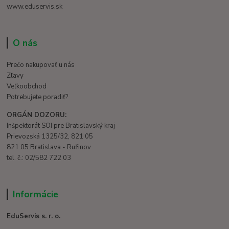
www.eduservis.sk
O nás
Prečo nakupovať u nás
Zľavy
Veľkoobchod
Potrebujete poradiť?
ORGÁN DOZORU:
Inšpektorát SOI pre Bratislavský kraj
Prievozská 1325/32, 821 05
821 05 Bratislava - Ružinov
tel. č.: 02/582 722 03
Informácie
EduServis s. r. o.