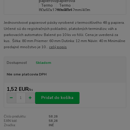
Jednovrstvové papierové pásky vyrobené z termocitlivého 48 g papiera.
Určené sú do registračných pokladníc, platobných terminálov, váh a
parkovacích automatov. Balené po 10 ks vo fólii. Cena je uvedená za
kus. Šírka: 80 mm Priemer: 60 mm Dutinka: 12 mm Návin: 40 m Minimálne
predajné množstvo je 10...
celý popis
Dostupnosť
Skladom
Nie sme platcovia DPH
1,52 EUR
/
ks
Pridať do košíka
Číslo produktu:
58.26
EAN kód:
58,26
Značka:
INÉ