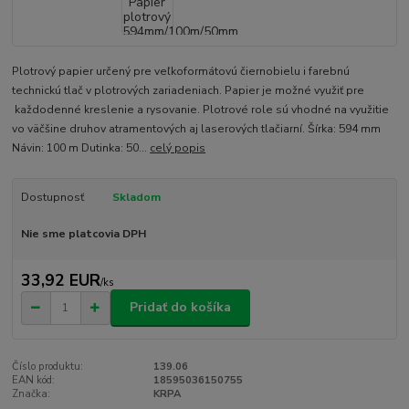
Plotrový papier určený pre veľkoformátovú čiernobielu i farebnú
technickú tlač v plotrových zariadeniach. Papier je možné využiť pre
každodenné kreslenie a rysovanie. Plotrové role sú vhodné na využitie
vo väčšine druhov atramentových aj laserových tlačiarní. Šírka: 594 mm
Návin: 100 m Dutinka: 50...
celý popis
Dostupnosť
Skladom
Nie sme platcovia DPH
33,92 EUR
/
ks
Pridať do košíka
Číslo produktu:
139.06
EAN kód:
18595036150755
Značka:
KRPA