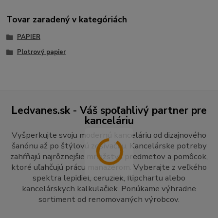
Tovar zaradený v kategóriách
PAPIER
Plotrový papier
Ledvanes.sk - Váš spoľahlivý partner pre
kanceláriu
Vyšperkujte svoju modernú kanceláriu od dizajnového
šanónu až po štýlovú zošívačku. Kancelárske potreby
zahŕňajú najrôznejšie množstvá predmetov a pomôcok,
ktoré uľahčujú prácu manažérom. Vyberajte z veľkého
spektra lepidiel, ceruziek, flipchartu alebo
kancelárskych kalkulačiek. Ponúkame výhradne
sortiment od renomovaných výrobcov.