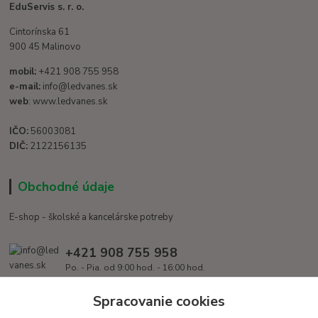
EduServis s. r. o.
Cintorínska 61
900 45 Malinovo
mobil:
+421 908 755 958
e-mail:
info@ledvanes.sk
web
: www.ledvanes.sk
IČO:
56003081
DIČ:
2122156135
Obchodné údaje
E-shop - školské a kancelárske potreby
+421 908 755 958
Po. - Pia. od 9:00 hod. - 16:00 hod.
info@ledvanes.sk
Spracovanie cookies