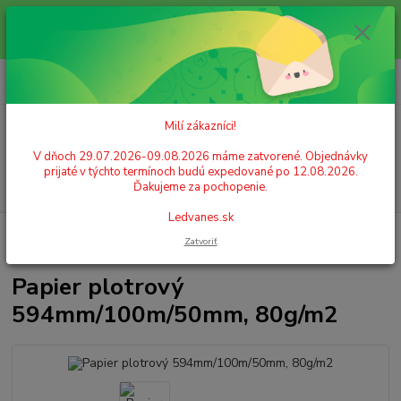
Milí zákazníci! V dňoch 29.07.2026-09.08.2026 máme zatvorené.
Objednávky prijaté v týchto termínoch budú expedované po 12.08.2026.
Ďakujeme za pochopenie. Ledvanes.sk
0
ks
+421 908 755 958
za
0,00 EUR
Po. - Pia. od 9:00 hod. - 16:00 hod.
Milí zákazníci!
Menu
V dňoch 29.07.2026-09.08.2026 máme zatvorené. Objednávky
prijaté v týchto termínoch budú expedované po 12.08.2026.
Hľadať
Ďakujeme za pochopenie.
Ledvanes.sk
Úvod
PAPIER
Plotrový papier
Papier plotrový 594mm/100m/50mm,
Zatvoriť
80g/m2
Papier plotrový
594mm/100m/50mm, 80g/m2