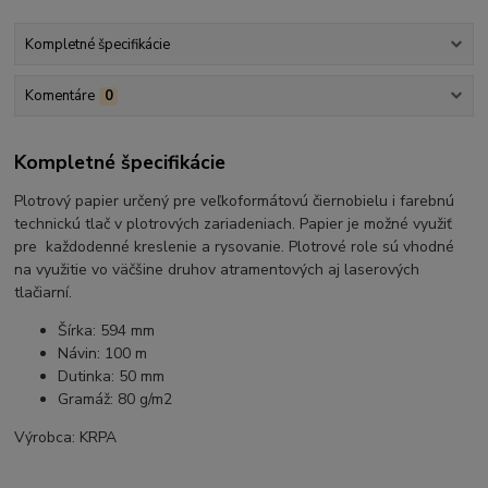
Kompletné špecifikácie
Komentáre
0
Kompletné špecifikácie
Plotrový papier určený pre veľkoformátovú čiernobielu i farebnú
technickú tlač v plotrových zariadeniach. Papier je možné využiť
pre každodenné kreslenie a rysovanie. Plotrové role sú vhodné
na využitie vo väčšine druhov atramentových aj laserových
tlačiarní.
Šírka: 594 mm
Návin: 100 m
Dutinka: 50 mm
Gramáž: 80 g/m2
Výrobca: KRPA