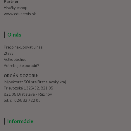
Partneri
Hračky eshop
www.eduservis.sk
O nás
Prečo nakupovať u nás
Zľavy
Veľkoobchod
Potrebujete poradiť?
ORGÁN DOZORU:
Inšpektorát SOI pre Bratislavský kraj
Prievozská 1325/32, 821 05
821 05 Bratislava - Ružinov
tel. č.: 02/582 722 03
Informácie