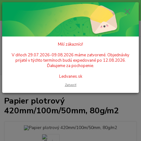
Milí zákazníci! V dňoch 29.07.2026-09.08.2026 máme zatvorené.
Objednávky prijaté v týchto termínoch budú expedované po 12.08.2026.
Ďakujeme za pochopenie. Ledvanes.sk
0
ks
+421 908 755 958
za
0,00 EUR
Po. - Pia. od 9:00 hod. - 16:00 hod.
Milí zákazníci!
Menu
V dňoch 29.07.2026-09.08.2026 máme zatvorené. Objednávky
prijaté v týchto termínoch budú expedované po 12.08.2026.
Hľadať
Ďakujeme za pochopenie.
Ledvanes.sk
Úvod
PAPIER
Plotrový papier
Papier plotrový 420mm/100m/50mm,
Zatvoriť
80g/m2
Papier plotrový
420mm/100m/50mm, 80g/m2