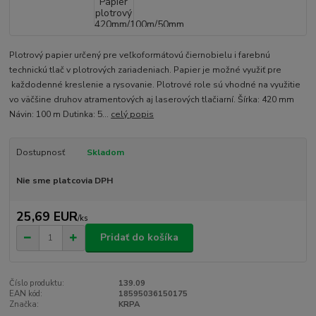
Plotrový papier určený pre veľkoformátovú čiernobielu i farebnú
technickú tlač v plotrových zariadeniach. Papier je možné využiť pre
každodenné kreslenie a rysovanie. Plotrové role sú vhodné na využitie
vo väčšine druhov atramentových aj laserových tlačiarní. Šírka: 420 mm
Návin: 100 m Dutinka: 5...
celý popis
Dostupnosť
Skladom
Nie sme platcovia DPH
25,69 EUR
/
ks
Pridať do košíka
Číslo produktu:
139.09
EAN kód:
18595036150175
Značka:
KRPA