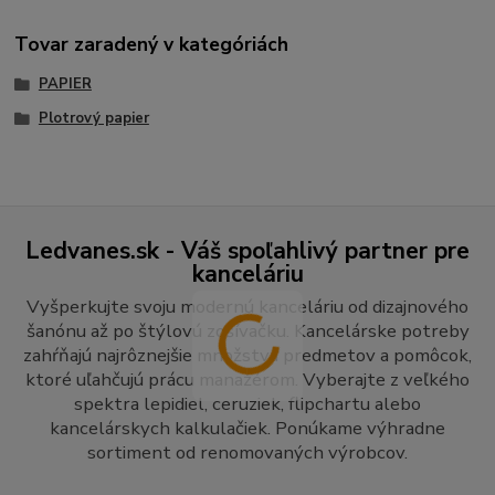
Tovar zaradený v kategóriách
PAPIER
Plotrový papier
Ledvanes.sk - Váš spoľahlivý partner pre
kanceláriu
Vyšperkujte svoju modernú kanceláriu od dizajnového
šanónu až po štýlovú zošívačku. Kancelárske potreby
zahŕňajú najrôznejšie množstvá predmetov a pomôcok,
ktoré uľahčujú prácu manažérom. Vyberajte z veľkého
spektra lepidiel, ceruziek, flipchartu alebo
kancelárskych kalkulačiek. Ponúkame výhradne
sortiment od renomovaných výrobcov.