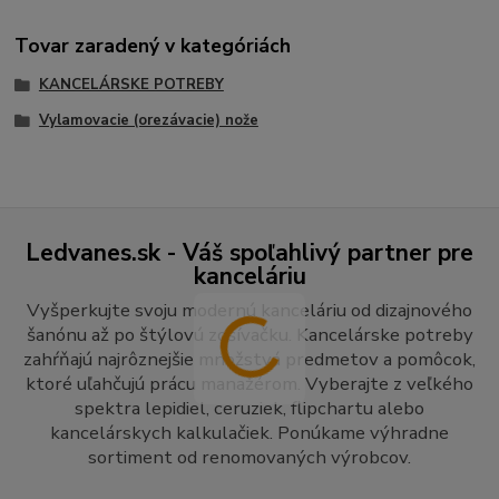
Tovar zaradený v kategóriách
KANCELÁRSKE POTREBY
Vylamovacie (orezávacie) nože
Ledvanes.sk - Váš spoľahlivý partner pre
kanceláriu
Vyšperkujte svoju modernú kanceláriu od dizajnového
šanónu až po štýlovú zošívačku. Kancelárske potreby
zahŕňajú najrôznejšie množstvá predmetov a pomôcok,
ktoré uľahčujú prácu manažérom. Vyberajte z veľkého
spektra lepidiel, ceruziek, flipchartu alebo
kancelárskych kalkulačiek. Ponúkame výhradne
sortiment od renomovaných výrobcov.