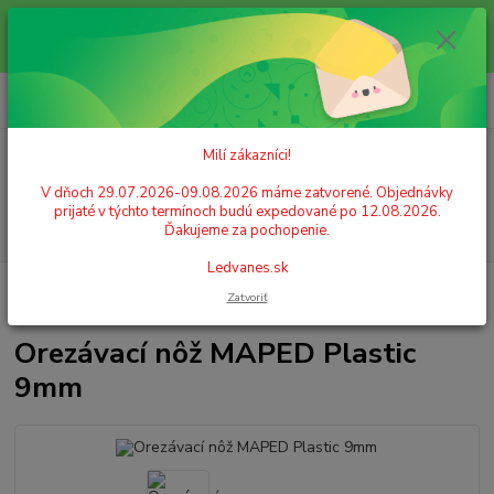
Milí zákazníci! V dňoch 29.07.2026-09.08.2026 máme zatvorené.
Objednávky prijaté v týchto termínoch budú expedované po 12.08.2026.
Ďakujeme za pochopenie. Ledvanes.sk
0
ks
+421 908 755 958
za
0,00 EUR
Po. - Pia. od 9:00 hod. - 16:00 hod.
Milí zákazníci!
Menu
V dňoch 29.07.2026-09.08.2026 máme zatvorené. Objednávky
prijaté v týchto termínoch budú expedované po 12.08.2026.
Hľadať
Ďakujeme za pochopenie.
Ledvanes.sk
Úvod
KANCELÁRSKE POTREBY
Vylamovacie (orezávacie) nože
Zatvoriť
Orezávací nôž MAPED Plastic 9mm
Orezávací nôž MAPED Plastic
9mm