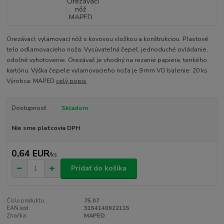
Orezávací, vylamovací nôž s kovovou vložkou a konštrukciou. Plastové
telo odlamovacieho noža. Vysúvateľná čepeľ, jednoduché ovládanie,
odolné vyhotovenie. Orezávač je vhodný na rezanie papiera, tenkého
kartónu. Výška čepele vylamovacieho noža je 9 mm VO balenie: 20 ks
Výrobca: MAPED
celý popis
Dostupnosť
Skladom
Nie sme platcovia DPH
0,64 EUR
/
ks
Pridať do košíka
Číslo produktu:
75.07
EAN kód:
3154140922115
Značka:
MAPED