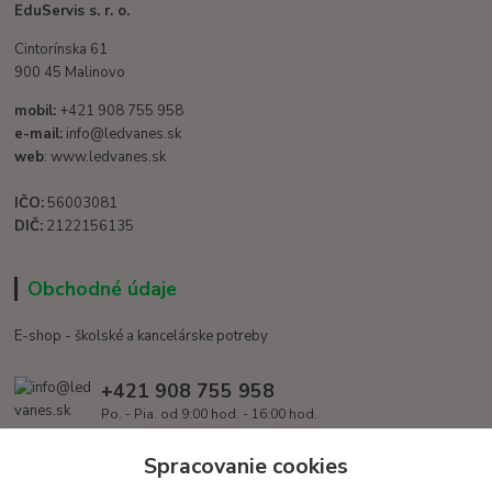
EduServis s. r. o.
Cintorínska 61
900 45 Malinovo
mobil:
+421 908 755 958
e-mail:
info@ledvanes.sk
web
: www.ledvanes.sk
IČO:
56003081
DIČ:
2122156135
Obchodné údaje
E-shop - školské a kancelárske potreby
+421 908 755 958
Po. - Pia. od 9:00 hod. - 16:00 hod.
info@ledvanes.sk
Spracovanie cookies